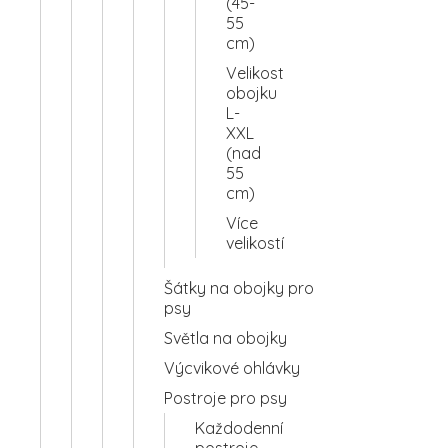
(45-
55
cm)
Velikost
obojku
L-
XXL
(nad
55
cm)
Více
velikostí
Šátky na obojky pro
psy
Světla na obojky
Výcvikové ohlávky
Postroje pro psy
Každodenní
postroje