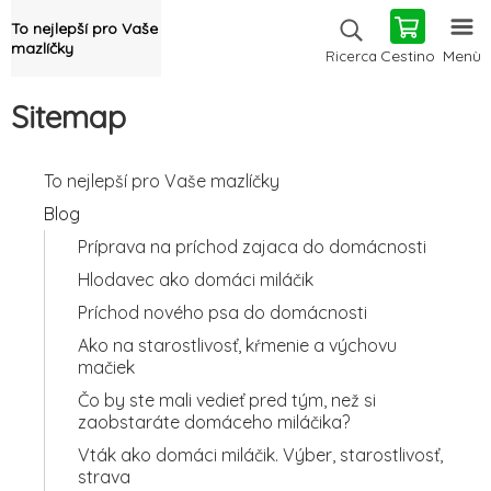
To nejlepší pro Vaše
mazlíčky
Cestino
Menù
Ricerca
Sitemap
To nejlepší pro Vaše mazlíčky
Blog
Príprava na príchod zajaca do domácnosti
Hlodavec ako domáci miláčik
Príchod nového psa do domácnosti
Ako na starostlivosť, kŕmenie a výchovu
mačiek
Čo by ste mali vedieť pred tým, než si
zaobstaráte domáceho miláčika?
Vták ako domáci miláčik. Výber, starostlivosť,
strava