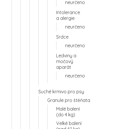
neurčeno
Intolerance
a alergie
neurčeno
Srdce
neurčeno
Ledviny a
močový
aparát
neurčeno
Suché krmivo pro psy
Granule pro štěňata
Malé balení
(do 4 kg)
Velké balení
(nad 4,1 kg)