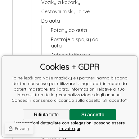
Vozíky a kočárky
Cestovní misky, lahve
Do auta
Potahy do auta
Postroje a spojky do
auta
Autosedačky pro
psy
Cookies + GDPR
Mříže a sítě
To nejlepší pro Vaše mazlíčky e i partneri hanno bisogno
Ostatní
del tuo consenso per utilizzare i singoli dati, in modo da
poterti mostrare, tra l'altro, informazioni relative ai tuoi
Přepravní boxy pro psy
interessi tramite la personalizzazione degli annunci.
Doplňky
Concedi il consenso cliccando sulla casella "Sì, accetto".
Přepravní klece
Rifiuta tutto
Si accetto
Přepravní boxy
Impostazioni dettagliate con spiegazioni possono essere
Přepravní tašky
Privacy
trovate qui
Výcvik psa