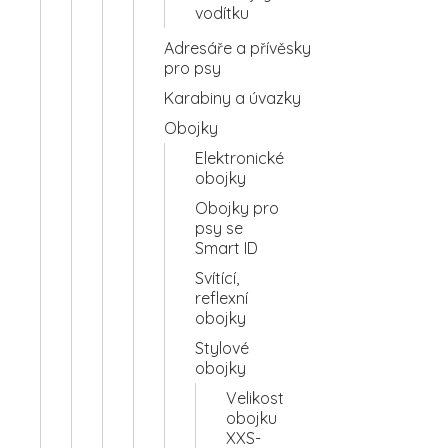
vodítku
Adresáře a přívěsky
pro psy
Karabiny a úvazky
Obojky
Elektronické
obojky
Obojky pro
psy se
Smart ID
Svítící,
reflexní
obojky
Stylové
obojky
Velikost
obojku
XXS-