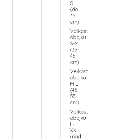
S
(do
35
cm)
Velikost
obojku
S-M
(35-
45
cm)
Velikost
obojku
M-L
(45-
55
cm)
Velikost
obojku
L-
XXL
(nad