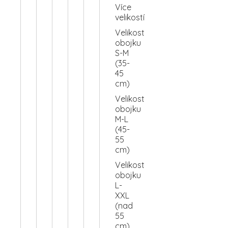
Více
velikostí
Velikost
obojku
S-M
(35-
45
cm)
Velikost
obojku
M-L
(45-
55
cm)
Velikost
obojku
L-
XXL
(nad
55
cm)