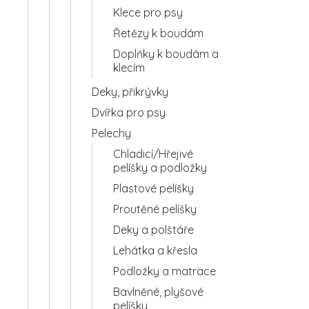
Klece pro psy
Řetězy k boudám
Doplňky k boudám a
klecím
Deky, přikrývky
Dvířka pro psy
Pelechy
Chladicí/Hřejivé
pelíšky a podložky
Plastové pelíšky
Proutěné pelíšky
Deky a polštáře
Lehátka a křesla
Podložky a matrace
Bavlněné, plyšové
pelíšky