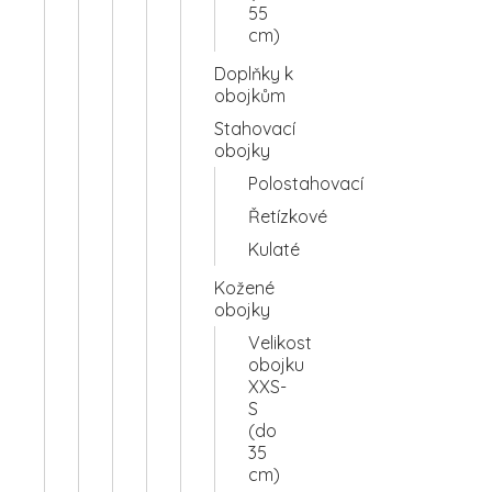
55
cm)
Doplňky k
obojkům
Stahovací
obojky
Polostahovací
Řetízkové
Kulaté
Kožené
obojky
Velikost
obojku
XXS-
S
(do
35
cm)