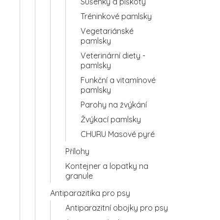
Sušenky a piškoty
Tréninkové pamlsky
Vegetariánské
pamlsky
Veterinární diety -
pamlsky
Funkční a vitamínové
pamlsky
Parohy na žvýkání
Žvýkací pamlsky
CHURU Masové pyré
Přílohy
Kontejner a lopatky na
granule
Antiparazitika pro psy
Antiparazitní obojky pro psy