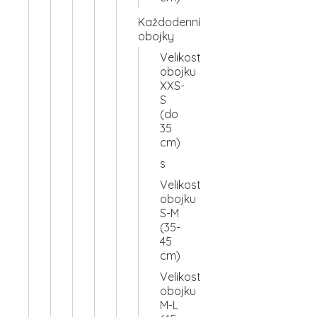
Každodenní
obojky
Velikost
obojku
XXS-
S
(do
35
cm)
s
Velikost
obojku
S-M
(35-
45
cm)
Velikost
obojku
M-L