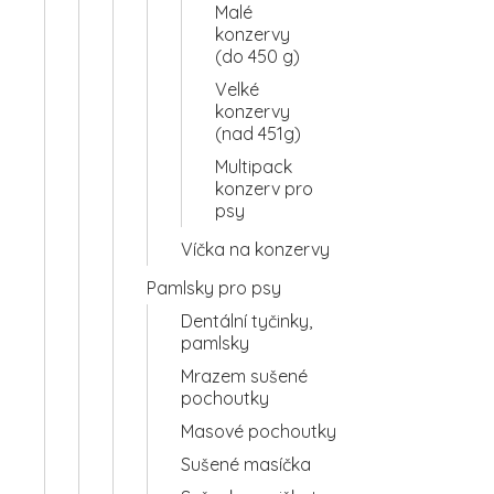
Malé
konzervy
(do 450 g)
Velké
konzervy
(nad 451g)
Multipack
konzerv pro
psy
Víčka na konzervy
Pamlsky pro psy
Dentální tyčinky,
pamlsky
Mrazem sušené
pochoutky
Masové pochoutky
Sušené masíčka