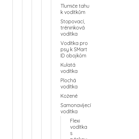
Tlumiče tahu
k vodítkům
Stopovací,
tréninková
vodítka
Vodítka pro
psy k SMart
ID obojkům
Kulatá
vodítka
Plochá
vodítka
Kožené
Samonavíjecí
vodítka
Flexi
vodítka
s