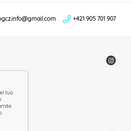
ogcz.info@gmail.com
+421 905 701 907
el tuo
i
ramite
o