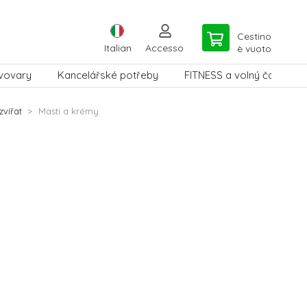
Cestino
Italian
Accesso
è vuoto
vovary
Kancelářské potřeby
FITNESS a volný čas
zvířat
Masti a krémy