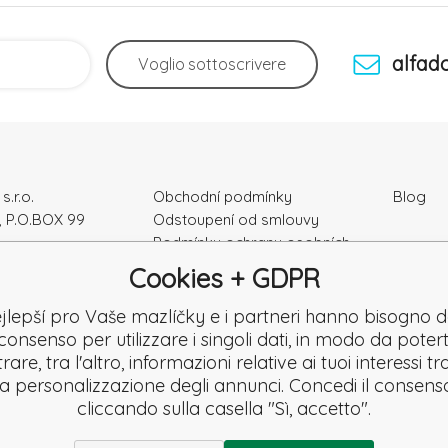
alfad
Voglio
sottoscrivere
s.r.o.
Obchodní podmínky
Blog
, P.O.BOX 99
Odstoupení od smlouvy
Podmínky ochrany osobních
ka
údajú
Cookies + GDPR
Kontakty
e: 52010180
Záruka a Reklamace
jlepší pro Vaše mazlíčky e i partneri hanno bisogno d
K2120864328
Reklamační formulář
consenso per utilizzare i singoli dati, in modo da potert
Denuncia
are, tra l'altro, informazioni relative ai tuoi interessi t
Revisione
la personalizzazione degli annunci. Concedi il consens
cliccando sulla casella "Sì, accetto".