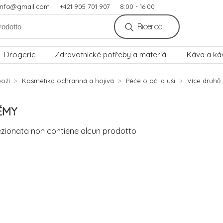
.info@gmail.com
+421 905 701 907
8:00 - 16:00
Ricerca
Drogerie
Zdravotnické potřeby a materiál
Káva a ká
oží
Kosmetika ochranná a hojivá
Péče o oči a uši
Více druhů 
ÉMY
ezionata non contiene alcun prodotto