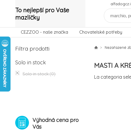
alfadogcz
To nejlepší pro Vaše
mazlíčky
CEZZOO - naše značka
Chovatelské potřeby
Filtra prodotti
Nezařazené zb
Solo in stock
MASTI A KR
Solo in stock
(0)
La categoria sel
Výhodná cena pro
Vás