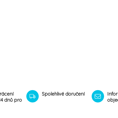
rácení
Spolehlivé doručení
Info
14 dnů pro
obje