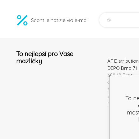
Sconti e notizie via e-mail
To nejlepší pro Vaše
mazlíčky
AF Distribution 
DEPO Brno 71 
600 10 Brno
Česká republi
Numero di
identificazion
To ne
Partita IVA: S
mostr