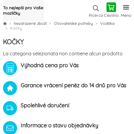
To nejlepší pro Vaše
mazlíčky
Cestino
Menù
Ricerca
Nezařazené zboží
Chovatelské potřeby
Vodítka
Kočky
KOČKY
La categoria selezionata non contiene alcun prodotto
Výhodná cena pro Vás
Garance vrácení peněz do 14 dnů pro Vás
Spolehlivé doručení
Informace o stavu objednávky