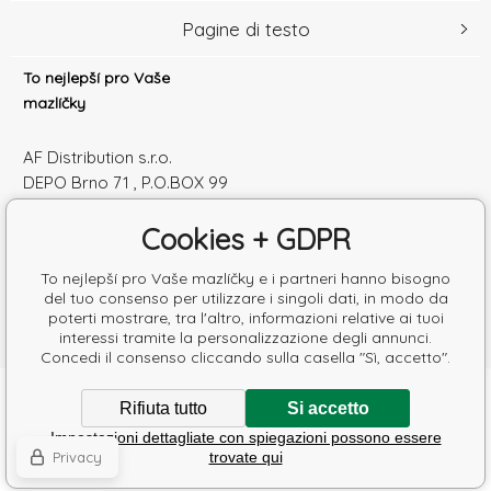
Pagine di testo
To nejlepší pro Vaše
mazlíčky
AF Distribution s.r.o.
DEPO Brno 71 , P.O.BOX 99
600 10 Brno
Cookies + GDPR
Česká republika
Numero di identificazione: 52010180
To nejlepší pro Vaše mazlíčky e i partneri hanno bisogno
Partita IVA: SK2120864328
del tuo consenso per utilizzare i singoli dati, in modo da
poterti mostrare, tra l'altro, informazioni relative ai tuoi
interessi tramite la personalizzazione degli annunci.
Concedi il consenso cliccando sulla casella "Sì, accetto".
Copyright © 2026 AF Distribution s.r.o.
Rifiuta tutto
Si accetto
Tutti i diritti riservati.
Impostazioni dettagliate con spiegazioni possono essere
Poradíme s výběrem krmiva
Ecommerce solutions
BINARGON.cz
-
Mappa del sito
Privacy
trovate qui