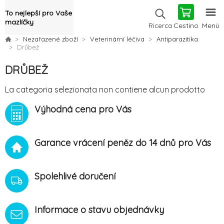
To nejlepší pro Vaše
mazlíčky
Cestino
Menù
Ricerca
Nezařazené zboží
Veterinární léčiva
Antiparazitika
Drůbež
DRŮBEŽ
La categoria selezionata non contiene alcun prodotto
Výhodná cena pro Vás
Garance vrácení peněz do 14 dnů pro Vás
Spolehlivé doručení
Informace o stavu objednávky