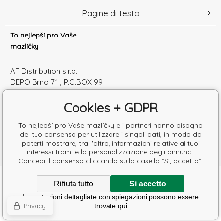
Pagine di testo
To nejlepší pro Vaše
mazlíčky
AF Distribution s.r.o.
DEPO Brno 71 , P.O.BOX 99
600 10 Brno
Cookies + GDPR
Česká republika
Numero di identificazione: 52010180
To nejlepší pro Vaše mazlíčky e i partneri hanno bisogno
Partita IVA: SK2120864328
del tuo consenso per utilizzare i singoli dati, in modo da
poterti mostrare, tra l'altro, informazioni relative ai tuoi
interessi tramite la personalizzazione degli annunci.
Concedi il consenso cliccando sulla casella "Sì, accetto".
Copyright © 2026 AF Distribution s.r.o.
Rifiuta tutto
Si accetto
Tutti i diritti riservati.
Impostazioni dettagliate con spiegazioni possono essere
Poradíme s výběrem krmiva
Ecommerce solutions
BINARGON.cz
-
Mappa del sito
Privacy
trovate qui