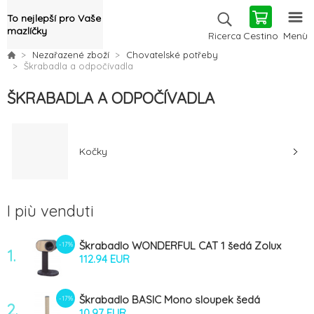
To nejlepší pro Vaše
mazlíčky
Cestino
Menù
Ricerca
Nezařazené zboží
Chovatelské potřeby
Škrabadla a odpočívadla
ŠKRABADLA A ODPOČÍVADLA
Kočky
I più venduti
Škrabadlo WONDERFUL CAT 1 šedá Zolux
-17%
1.
112.94 EUR
Škrabadlo BASIC Mono sloupek šedá
-17%
2.
Zolux
10.97 EUR