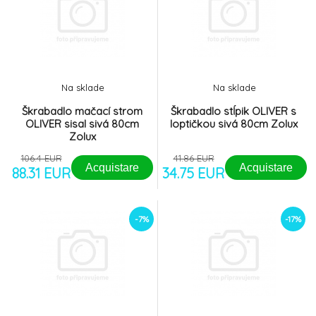
Na sklade
Na sklade
Škrabadlo mačací strom
Škrabadlo stĺpik OLIVER s
OLIVER sisal sivá 80cm
loptičkou sivá 80cm Zolux
Zolux
106.4 EUR
41.86 EUR
Acquistare
Acquistare
88.31 EUR
34.75 EUR
-7%
-17%