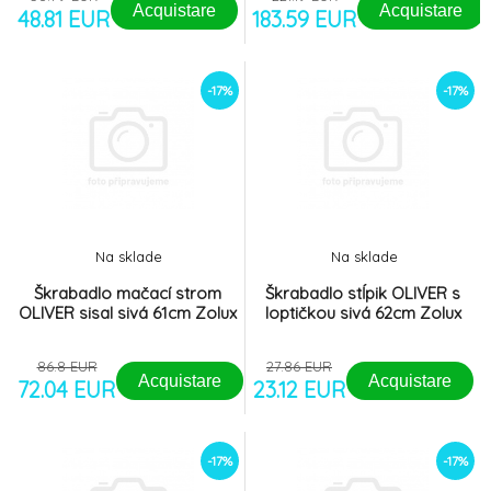
Acquistare
Acquistare
48.81 EUR
183.59 EUR
-17%
-17%
Na sklade
Na sklade
Škrabadlo mačací strom
Škrabadlo stĺpik OLIVER s
OLIVER sisal sivá 61cm Zolux
loptičkou sivá 62cm Zolux
86.8 EUR
27.86 EUR
Acquistare
Acquistare
72.04 EUR
23.12 EUR
-17%
-17%