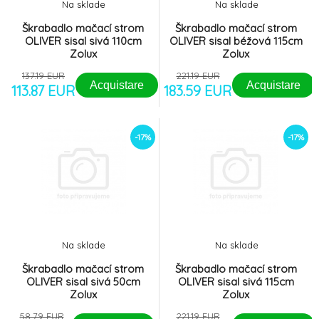
8.
Na sklade
Na sklade
61cm Zolux
72.04 EUR
Škrabadlo mačací strom
Škrabadlo mačací strom
OLIVER sisal sivá 110cm
OLIVER sisal béžová 115cm
Zolux
Zolux
137.19 EUR
221.19 EUR
Acquistare
Acquistare
113.87 EUR
183.59 EUR
-17%
-17%
Na sklade
Na sklade
Škrabadlo mačací strom
Škrabadlo mačací strom
OLIVER sisal sivá 50cm
OLIVER sisal sivá 115cm
Zolux
Zolux
58.79 EUR
221.19 EUR