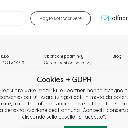
alfad
Voglio
sottoscrivere
s.r.o.
Obchodní podmínky
Blog
, P.O.BOX 99
Odstoupení od smlouvy
Podmínky ochrany osobních
ka
údajú
Cookies + GDPR
Kontakty
e: 52010180
Záruka a Reklamace
jlepší pro Vaše mazlíčky e i partneri hanno bisogno d
K2120864328
Reklamační formulář
consenso per utilizzare i singoli dati, in modo da potert
Denuncia
are, tra l'altro, informazioni relative ai tuoi interessi t
Revisione
la personalizzazione degli annunci. Concedi il consens
cliccando sulla casella "Sì, accetto".