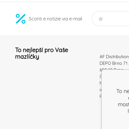
Sconti e notizie via e-mail
To nejlepší pro Vaše
mazlíčky
AF Distribution 
DEPO Brno 71 
600 10 Brno
Česká republi
Numero di
identificazion
To ne
Partita IVA: S
mostr