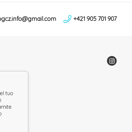
ogcz.info@gmail.com
+421 905 701 907
el tuo
i
ramite
o