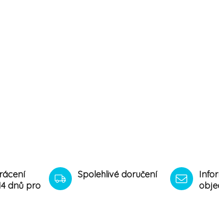
rácení
Spolehlivé doručení
Info
14 dnů pro
obje