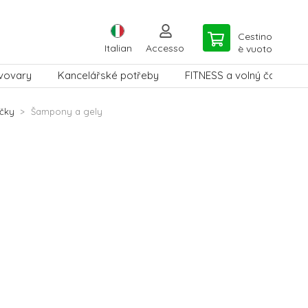
Cestino
Italian
Accesso
è vuoto
vovary
Kancelářské potřeby
FITNESS a volný čas
čky
Šampony a gely