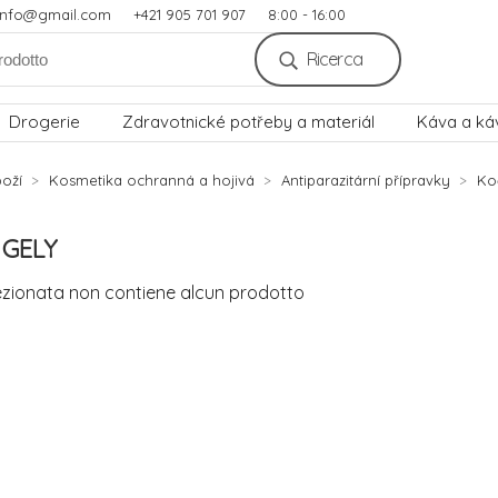
.info@gmail.com
+421 905 701 907
8:00 - 16:00
Ricerca
Drogerie
Zdravotnické potřeby a materiál
Káva a ká
oží
Kosmetika ochranná a hojivá
Antiparazitární přípravky
Ko
 GELY
ezionata non contiene alcun prodotto