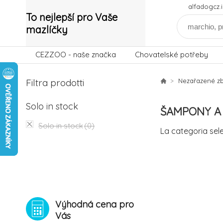
alfadogcz
To nejlepší pro Vaše
mazlíčky
CEZZOO - naše značka
Chovatelské potřeby
Filtra prodotti
Nezařazené zb
Solo in stock
ŠAMPONY A
Solo in stock
(0)
La categoria sel
Výhodná cena pro
Vás