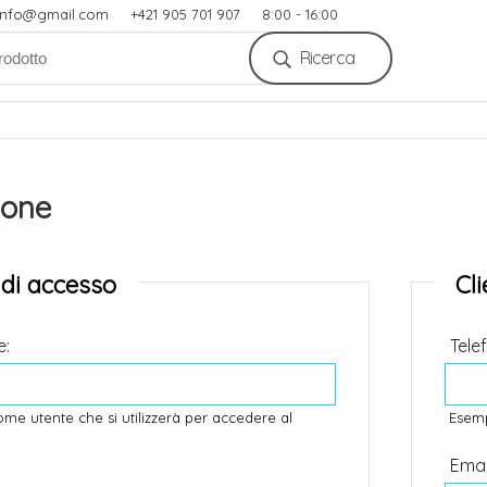
.info@gmail.com
+421 905 701 907
8:00 - 16:00
Ricerca
ione
 di accesso
Cl
e:
Tele
ome utente che si utilizzerà per accedere al
Esemp
Emai