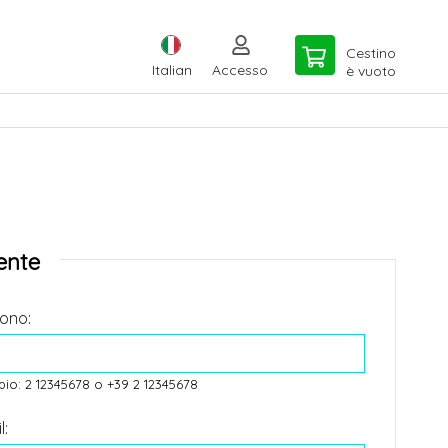
Cestino
Italian
Accesso
è vuoto
iente
fono:
io: 2 12345678 o +39 2 12345678
l: