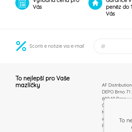
Výhodná cena pro
Garance v
Vás
peněz do 
Vás
Sconti e notizie via e-mail
To nejlepší pro Vaše
mazlíčky
AF Distribution 
DEPO Brno 71 
600 10 Brno
Česká republi
Numero di
identificazion
To ne
Partita IVA: S