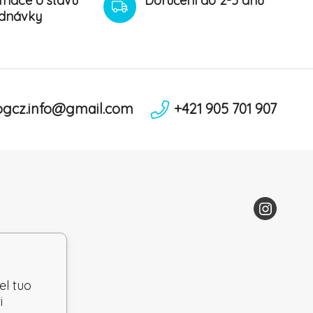
rmace o stavu
Doručení do 2-5 dnů
dnávky
ogcz.info@gmail.com
+421 905 701 907
el tuo
i