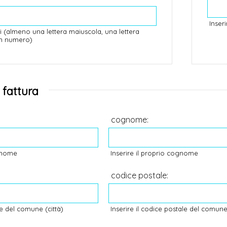
Inser
ri (almeno una lettera maiuscola, una lettera
un numero)
o fattura
cognome:
o nome
Inserire il proprio cognome
codice postale:
me del comune (città)
Inserire il codice postale del comune 