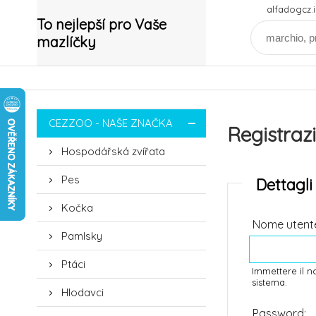
alfadogcz
To nejlepší pro Vaše
mazlíčky
CEZZOO - NAŠE ZNAČKA
Registraz
Hospodářská zvířata
Pes
Dettagli
Kočka
Nome utent
Pamlsky
Ptáci
Immettere il n
sistema.
Hlodavci
Password: