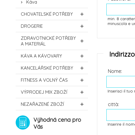
Káva
CHOVATELSKÉ POTŘEBY
min. 8 caratte
minuscola e 
DROGERIE
ZDRAVOTNICKÉ POTŘEBY
A MATERIÁL
Indirizz
KÁVA A KÁVOVARY
KANCELÁŘSKÉ POTŘEBY
Nome:
FITNESS A VOLNÝ ČAS
Inserisci il tu
VÝPRODEJ MIX ZBOŽÍ
città:
NEZAŘAZENÉ ZBOŽÍ
Výhodná cena pro
Inserire il no
Vás