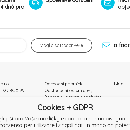
rácení
Spolehlivé doručení
Info
14 dnů pro
obje
alfad
Voglio
sottoscrivere
s.r.o.
Obchodní podmínky
Blog
, P.O.BOX 99
Odstoupení od smlouvy
Podmínky ochrany osobních
ka
údajú
Cookies + GDPR
Kontakty
e: 52010180
Záruka a Reklamace
jlepší pro Vaše mazlíčky e i partneri hanno bisogno d
K2120864328
Reklamační formulář
consenso per utilizzare i singoli dati, in modo da potert