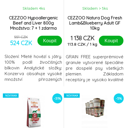
Skladem 4
ks
Skladem > 5
ks
CEZZOO Hypoallergenic
CEZZOO Natura Dog Fresh
Beef and Liver 800g
Lamb&Blueberry Adult GF
Množstvo: 7 + 1 zdarma
10kg
551 CZK
1 138 CZK
Koupit
Koupit
524 CZK
113.8
CZK
/
1
kg
Složení: Mleté hovězí s játry.
GRAIN FREE superprémiové
100% podíl živočišných
granule vytvorené špeciálne
bílkovin Analytické složky:
pre dospelé psy všetkých
Konzerva obsahuje vysoké
plemien. Základom
množství přirozených
receptúry je vysoko kvalitné
vitamínů (A, E, D),
čerstvo spracované
aminokyselin (lysin,
jahňacie mäso (až 51 % v
methionin, cystin) a minerálů.
NOVINKA
sušenom stave), ktoré je
NOVINKA
-31%
-5%
bílkoviny 130g tuky 60g
ideálnou voľbou aj pre psov
vláknina 5g popeloviny 25g
s citlivejším trávením.
vlhkost 75% Kromě tělesné
hmotnosti může mít na
krmnou dávku vliv také věk,