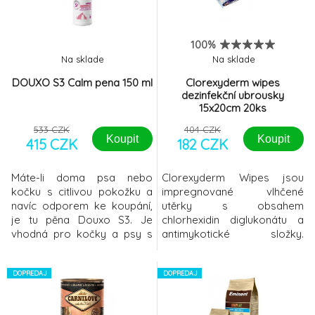
složení synergických, vysoce
kvalitních ingrediencí•
Znatelné vnímané zlepšení
100%
mobility již za 7
Na sklade
Na sklade
DOUXO S3 Calm pena 150 ml
Clorexyderm wipes
dezinfekční ubrousky
15x20cm 20ks
533 CZK
404 CZK
Koupit
Koupit
415 CZK
182 CZK
Máte-li doma psa nebo
Clorexyderm Wipes jsou
kočku s citlivou pokožku a
impregnované vlhčené
navíc odporem ke koupání,
utěrky s obsahem
je tu pěna Douxo S3. Je
chlorhexidin diglukonátu a
vhodná pro kočky a psy s
antimykotické složky.
alergií nebo atopií,
Určeno k povrchové
podporuje obnovu a udržení
desinfekci a hygieně povrchu
zdravého stavu kožní
DOPREDAJ
kůže, kožních záhybů a
DOPREDAJ
bariéry. Zajišťuje vláčnou a
meziprstních prostor. Působí
dlouhodobě hydratovanou
podpůrně při terapii kožních