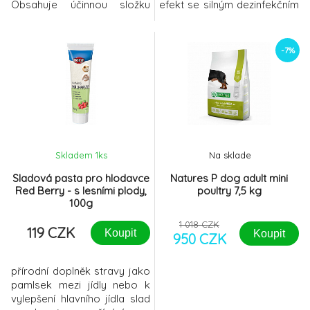
Obsahuje účinnou složku
efekt se silným dezinfekčním
beta-(1,3/1,6)-D-glukan.
účinkem. Je vhodný při
PLERASAN® V sirup je
povrchových a hlubokých
vhodný pro zvířata na
pyodermiích, vysoce účinný
-7%
ochranu před infekcí, při
je také u dermatitid
zvýšené fyzické zátěži,
vyvolaných Malassezia
stresových vlivech a celkové
pachydermatis.Obsahuje
únavě organizmu. Na
chlorhexidin diglukonát ve
posílení obranyschopnosti
4% koncentraci.Složení:4%
savců se doporučuj
chlorhexi
Skladem 1
ks
Na sklade
Sladová pasta pro hlodavce
Natures P dog adult mini
Red Berry - s lesními plody,
poultry 7,5 kg
100g
1 018 CZK
119 CZK
Koupit
Koupit
950 CZK
přírodní doplněk stravy jako
pamlsek mezi jídly nebo k
vylepšení hlavního jídla slad