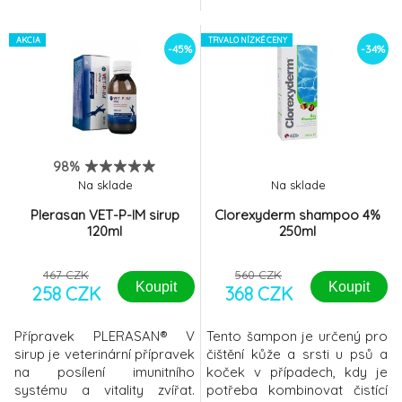
přiložené stříkačky Pronefra
je velmi chutná a je založena
AKCIA
TRVALO NÍZKÉ CENY
na společném působení 4
-45%
-34%
složek:
98%
Na sklade
Na sklade
Plerasan VET-P-IM sirup
Clorexyderm shampoo 4%
120ml
250ml
467 CZK
560 CZK
Koupit
Koupit
258 CZK
368 CZK
Přípravek PLERASAN® V
Tento šampon je určený pro
sirup je veterinární přípravek
čištění kůže a srsti u psů a
na posílení imunitního
koček v případech, kdy je
systému a vitality zvířat.
potřeba kombinovat čistící