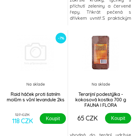
příchutí zeleniny a červené
řepy. Třikrát pečená s
dřívkem uvnitř.S praktickým
držákem pro připevnění v
kleci. Složení: obiloviny
80,9%, zelenina 9,3%
-7%
(červená řepa 1,6%), vedlejší
rostlinné produkty, minerální
látky, med Nutriční
doplňkové látky v kg: vitamín
A 8.800mj, vitamín D3 880mj,
se
Na sklade
Na sklade
Raid háček proti šatním
Terarijní podestýlka -
molům s vůní levandule 2ks
kokosová kostka 700 g
FAUNA I FLORA
127 CZK
65 CZK
Koupit
Koupit
118 CZK
vhodná do terárií udržuje