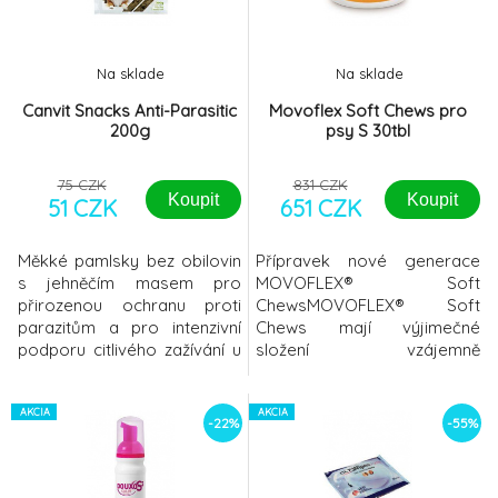
detoxikaci or
krmnou dávku vliv také věk,
úroveň
Na sklade
Na sklade
Canvit Snacks Anti-Parasitic
Movoflex Soft Chews pro
200g
psy S 30tbl
75 CZK
831 CZK
Koupit
Koupit
51 CZK
651 CZK
Měkké pamlsky bez obilovin
Přípravek nové generace
s jehněčím masem pro
MOVOFLEX® Soft
přirozenou ochranu proti
ChewsMOVOFLEX® Soft
parazitům a pro intenzivní
Chews mají výjimečné
podporu citlivého zažívání u
složení vzájemně
psů každého věku. Masové
synergických, vysoce
pamlsky ve tvaru kostiček
kvalitních složek, které
Canvit Antiparasitic se
AKCIA
pomáhají udržovat zdraví a
AKCIA
-22%
-55%
podávají nejen jako
pohyblivost kloubů u psů
přirozená ochrana proti
všech věkových kategorií.•
para
Výjimečné a komplexní