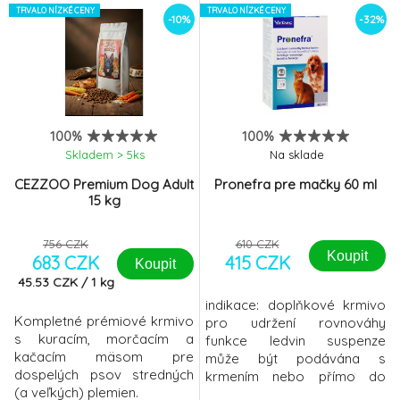
malých zvířat prospěšnými
TRVALO NÍZKÉ CENY
a peptidov prejavujúcich sa
TRVALO NÍZKÉ CENY
-10%
-32%
bakteriemi mléčného
stabilizáciou a zlepšením
kvašení. Charakteristika:
obličkových ukazovateľov. -
Světle hnědá
Doporučeným doplnkom
pasta SloženíEnterococcus
výživy pre psov s
faecium a
chronickým zlyhaním
vitamíny. AplikacePohyb kur
obličiek(CRF) - Môže byť
100%
100%
Skladem > 5
ks
Na sklade
CEZZOO Premium Dog Adult
Pronefra pre mačky 60 ml
15 kg
756 CZK
610 CZK
Koupit
683 CZK
415 CZK
Koupit
45.53
CZK
/
1
kg
indikace: doplňkové krmivo
Kompletné prémiové krmivo
pro udržení rovnováhy
s kuracím, morčacím a
funkce ledvin suspenze
kačacím mäsom pre
může být podávána s
dospelých psov stredných
krmením nebo přímo do
(a veľkých) plemien.
tlamy zvířete s použitím