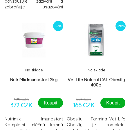
povzbuzuje zažívání a
zabraňuje usazování
spolykaných
chuchvalců chlupů cenné
frukto-oligosacharidy
-7%
-20%
pomáhají udržovat zdravé
prostředí střev doporučeno
v průběhu línání složení: 70 %
slad a 12 % ovoce obsah:
100 g
Na sklade
Na sklade
NutriMix Imunostart 2kg
Vet Life Natural CAT Obesity
400g
400 CZK
207 CZK
Koupit
Koupit
372 CZK
166 CZK
Nutrimix Imunostart
Obesity Farmina Vet Life
Kompletní mléčná krmná
Obesity je kompletní