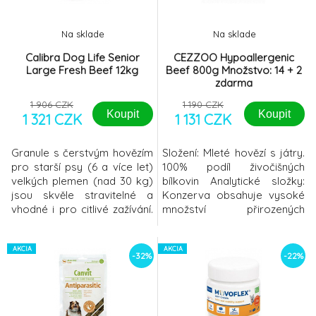
úroveň
Na sklade
Na sklade
Calibra Dog Life Senior
CEZZOO Hypoallergenic
Large Fresh Beef 12kg
Beef 800g Množstvo: 14 + 2
zdarma
1 906 CZK
1 190 CZK
Koupit
Koupit
1 321 CZK
1 131 CZK
Granule s čerstvým hovězím
Složení: Mleté hovězí s játry.
pro starší psy (6 a více let)
100% podíl živočišných
velkých plemen (nad 30 kg)
bílkovin Analytické složky:
jsou skvěle stravitelné a
Konzerva obsahuje vysoké
vhodné i pro citlivé zažívání.
množství přirozených
Hovězí receptura je 100%
vitamínů (A, E, D),
monoproteinová, obsahuje
aminokyselin (lysin,
85 % proteinů živočišného
AKCIA
methionin, cystin) a minerálů.
AKCIA
-32%
-22%
původu. Neobsahuje lepek
bílkoviny 130g tuky 60g
ani kuřecí. Krmivo obsahuje
vláknina 5g popeloviny 25g
funkční aditiva napomáhající
vlhkost 75% Kromě tělesné
zdraví kloubů a podporující
hmotnosti může mít na