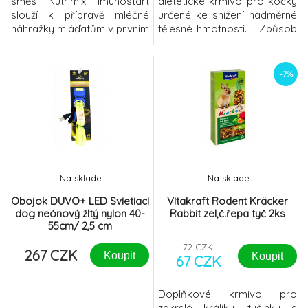
směs Nutrimix Imunostart
dietetické krmivo pro kočky
slouží k přípravě mléčné
určené ke snížení nadměrné
náhražky mláďatům v prvním
tělesné hmotnosti. Způsob
týdnu života. Složení: 50,0 %
použití: Před použitím i
sušené mléko odstředěné,
prodloužením doby užívání
sušená syrovátka, rostlinný
krmiva se doporučuje
-7%
olej rafinovaný (palmový,
vyžádat si stanovisko
kokosový, slunečnicový),
veterinárního lékaře.
sušená syrovátka částečně
Doporučená doba užívání:
odcukřená, mléčný albumin,
dokud není dosaženo
glukóza, pšeničný škrob
optimální hmotnosti. Produkt
hydroterm
je připraven k
Na sklade
Na sklade
Obojok DUVO+ LED Svietiaci
Vitakraft Rodent Kräcker
dog neónový žltý nylon 40-
Rabbit zel,č.řepa tyč 2ks
55cm/ 2,5 cm
72 CZK
267 CZK
Koupit
Koupit
67 CZK
Doplňkové krmivo pro
zakrslé králíky, tyčinky s