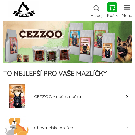
Košík
Menu
Hledej
TO NEJLEPŠÍ PRO VAŠE MAZLÍČKY
CEZZOO - naše značka
Chovatelské potřeby