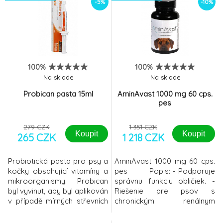
-5%
-10%
polyhydrát. Díky adsorpčním
na společném působení 4
schopnostem je přípravek
složek:
pro domácí a hospodářská
zvířata EnteroZOO schopen
vázat na sebe škodlivé látky
a toxiny, takzvaně
100%
100%
organismus zbav
Na sklade
Na sklade
Probican pasta 15ml
AminAvast 1000 mg 60 cps.
pes
279 CZK
1 351 CZK
Koupit
Koupit
265 CZK
1 218 CZK
Probiotická pasta pro psy a
AminAvast 1000 mg 60 cps.
kočky obsahující vitamíny a
pes Popis: - Podporuje
mikroorganismy. Probican
správnu funkciu obličiek. -
byl vyvinut, aby byl aplikován
Riešenie pre psov s
v případě mírných střevních
chronickým renálnym
problémů a pro rychlou
zlyhaním. - Obsahuje
kolonizaci střevního traktu
jedinečnú zmes aminokyselín