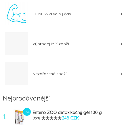
FITNESS a volný čas
Výprodej MIX zboží
Nezařazené zboží
Nejprodávanější
Entero ZOO detoxikačný gél 100 g
-29%
1.
248 CZK
99%