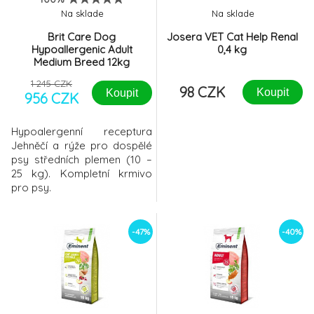
Na sklade
Na sklade
Clorexyderm shampoo 4% 250ml
-34%
8.
Brit Care Dog
368 CZK
Josera VET Cat Help Renal
Hypoallergenic Adult
0,4 kg
Medium Breed 12kg
Eminent Cat Light Sterile 10kg
-47%
9.
1 245 CZK
98 CZK
564 CZK
100%
Koupit
Koupit
956 CZK
Hypoalergenní receptura
Jehněčí a rýže pro dospělé
psy středních plemen (10 –
25 kg). Kompletní krmivo
pro psy.
-47%
-40%