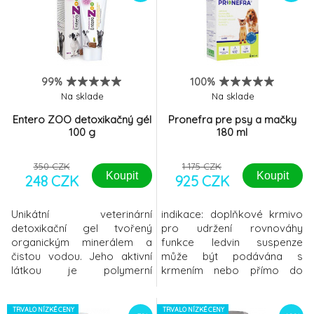
složek:
schopnostem je přípravek
pro domácí a hospodářská
zvířata EnteroZOO schopen
vázat na sebe škodlivé látky
a toxiny, takzvaně
99%
100%
organismus zbav
Na sklade
Na sklade
Entero ZOO detoxikačný gél
Pronefra pre psy a mačky
100 g
180 ml
350 CZK
1 175 CZK
Koupit
Koupit
248 CZK
925 CZK
Unikátní veterinární
indikace: doplňkové krmivo
detoxikační gel tvořený
pro udržení rovnováhy
organickým minerálem a
funkce ledvin suspenze
čistou vodou. Jeho aktivní
může být podávána s
látkou je polymerní
krmením nebo přímo do
organická křemičitá
tlamy zvířete s použitím
sloučenina s názvem
přiložené stříkačky Pronefra
Polymethylsiloxan
TRVALO NÍZKÉ CENY
je velmi chutná a je založena
TRVALO NÍZKÉ CENY