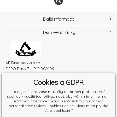
Další informace
Textové stránky
AF Distribution s.r.o.
DEPO Brno 71 , P.O.BOX 99
600 10 Brno
Cookies a GDPR
Česká republika
IČO: 52010180
To nejlepší pro Vaše mazlíčky a partneři potřebují Váš
DIČ: SK2120864328
souhlas k využití jednotlivých dat, aby Vám mimo jiné mohli
ukazovat informace týkající se Vašich zájmů pomocí
personalizace reklam. Souhlas udělíte kliknutím na políčko
"Ano, souhlasím".