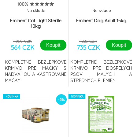
100%
Na sklade
Na sklade
Eminent Cat Light Sterile
Eminent Dog Adult 15kg
10kg
1 058 CZK
1 223 CZK
Koupit
Koupit
564 CZK
735 CZK
KOMPLETNÉ BEZLEPKOVÉ
KOMPLETNÉ BEZLEPKOVÉ
KRMIVO PRE MAČKY S
KRMIVO PRE DOSPELÝCH
NADVÁHOU A KASTROVANÉ
PSOV MALÝCH A
MAČKY
STREDNÝCH PLEMIEN
NOVINKA
NOVINKA
-5%