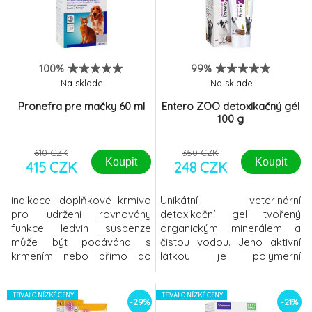
silnou stavbu chrupavek a
kostí. Kokosový olej
a biotin zlepšují kvalitu srsti a
zároveň slouží jako zdroj
energie. Prebiotika MOS a
100%
99%
FOS,
Na sklade
Na sklade
Pronefra pre mačky 60 ml
Entero ZOO detoxikačný gél
100 g
610 CZK
350 CZK
Koupit
Koupit
415 CZK
248 CZK
indikace: doplňkové krmivo
Unikátní veterinární
pro udržení rovnováhy
detoxikační gel tvořený
funkce ledvin suspenze
organickým minerálem a
může být podávána s
čistou vodou. Jeho aktivní
krmením nebo přímo do
látkou je polymerní
tlamy zvířete s použitím
organická křemičitá
přiložené stříkačky Pronefra
sloučenina s názvem
je velmi chutná a je založena
TRVALO NÍZKÉ CENY
Polymethylsiloxan
TRVALO NÍZKÉ CENY
-29%
-21%
na společném působení 4
polyhydrát. Díky adsorpčním