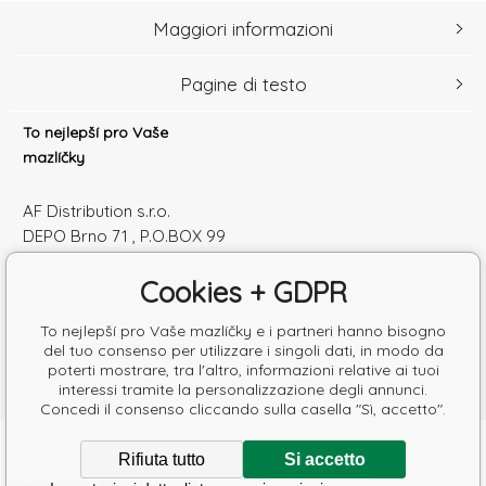
Maggiori informazioni
Pagine di testo
To nejlepší pro Vaše
mazlíčky
AF Distribution s.r.o.
DEPO Brno 71 , P.O.BOX 99
600 10 Brno
Cookies + GDPR
Česká republika
Numero di identificazione: 52010180
To nejlepší pro Vaše mazlíčky e i partneri hanno bisogno
Partita IVA: SK2120864328
del tuo consenso per utilizzare i singoli dati, in modo da
poterti mostrare, tra l'altro, informazioni relative ai tuoi
interessi tramite la personalizzazione degli annunci.
Concedi il consenso cliccando sulla casella "Sì, accetto".
Copyright © 2026 AF Distribution s.r.o.
Rifiuta tutto
Si accetto
Tutti i diritti riservati.