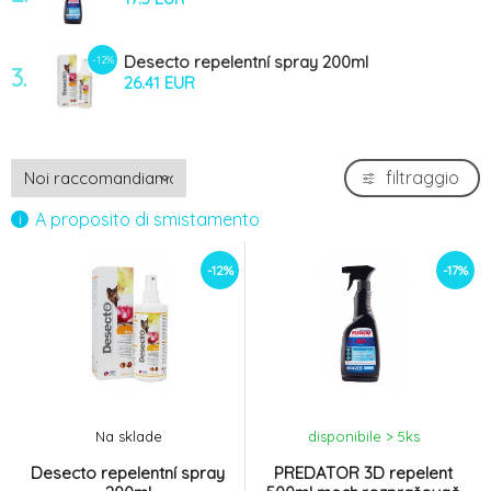
Desecto repelentní spray 200ml
-12%
3.
26.41 EUR
filtraggio
A proposito di smistamento
-12%
-17%
Na sklade
disponibile > 5
ks
Desecto repelentní spray
PREDATOR 3D repelent