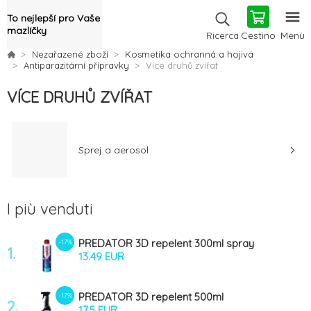
To nejlepší pro Vaše
mazlíčky
Cestino
Menù
Ricerca
Nezařazené zboží
Kosmetika ochranná a hojivá
Antiparazitární přípravky
Více druhů zvířat
VÍCE DRUHŮ ZVÍŘAT
Sprej a aerosol
I più venduti
PREDATOR 3D repelent 300ml spray
-17%
1.
13.49 EUR
PREDATOR 3D repelent 500ml
-17%
2.
mech.rozprašovač
17.5 EUR