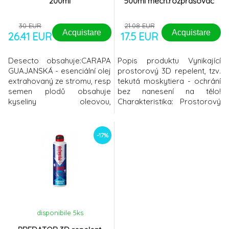
200ml
500ml mech.rozprašovač
30 EUR
21.08 EUR
Acquistare
Acquistare
26.41 EUR
17.5 EUR
Desecto obsahuje:CARAPA
Popis produktu Vynikající
GUAJANSKÁ - esenciální olej
prostorový 3D repelent, tzv.
extrahovaný ze stromu, resp
tekutá moskytiera - ochrání
semen plodů obsahuje
bez nanesení na tělo!
kyseliny oleovou,
Charakteristika: Prostorový
palmitovou, stearovou,
a plošný širokospektrální
vitaminy A, E a C. Na
insekticid s repelentním
postižené místo po kousnutí
účinkem - obsah 500 ml.
-17%
hmyzem má zklidňující a
Perfektně účink
antioxidační účinky.
HŘEBÍČEK - díky vysokému
obsahu polyfenolů a
flavonoidů má esenciální
olej silné antioxidační vlast
disponibile 5
ks