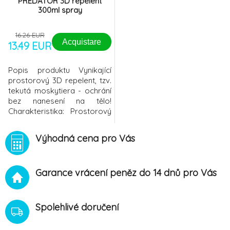
PREDATOR 3D repelent
300ml spray
16.26 EUR
Acquistare
13.49 EUR
Popis produktu Vynikající
prostorový 3D repelent, tzv.
tekutá moskytiera - ochrání
bez nanesení na tělo!
Charakteristika: Prostorový
a plošný širokospektrální
insekticid s repelentním
Výhodná cena pro Vás
účinkem - obsah 300 ml.
Perfektně účinkuje proti:
komárům, klíšťatům,
Garance vrácení peněz do 14 dnů pro Vás
muchničkám, mouchám,
čmelíkům, potemníkům,
molům, mravencům, štěnicím
a dalšímu d
Spolehlivé doručení