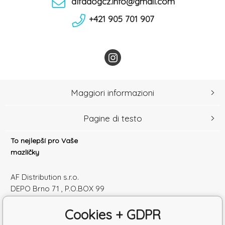
alfadogcz.info@gmail.com
+421 905 701 907
Maggiori informazioni
Pagine di testo
To nejlepší pro Vaše
mazlíčky
AF Distribution s.r.o.
DEPO Brno 71 , P.O.BOX 99
600 10 Brno
Cookies + GDPR
Česká republika
Numero di identificazione: 52010180