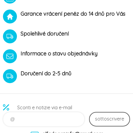
pipet je čistě přírodní, takže
jejich použití je možné u
Garance vrácení peněz do 14 dnů pro Vás
březích koček, koťat a koček
s alergií na běžné insekticidy.
Pipeta se aplikuje lokálně a
po
Spolehlivé doručení
Informace o stavu objednávky
Doručení do 2-5 dnů
Sconti e notizie via e-mail
sottoscrivere