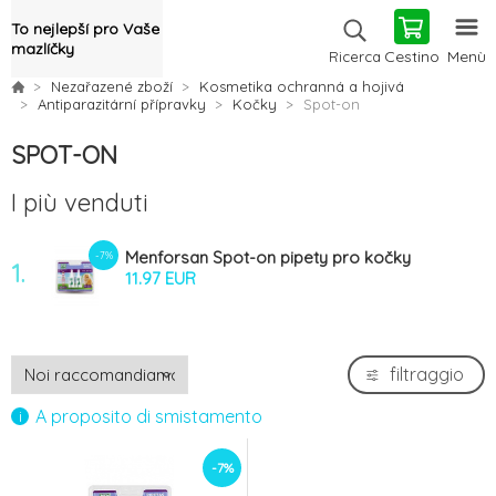
To nejlepší pro Vaše
mazlíčky
Cestino
Menù
Ricerca
Nezařazené zboží
Kosmetika ochranná a hojivá
Antiparazitární přípravky
Kočky
Spot-on
SPOT-ON
I più venduti
Menforsan Spot-on pipety pro kočky
-7%
1.
repelentní 2x1,5ml
11.97 EUR
filtraggio
A proposito di smistamento
-7%