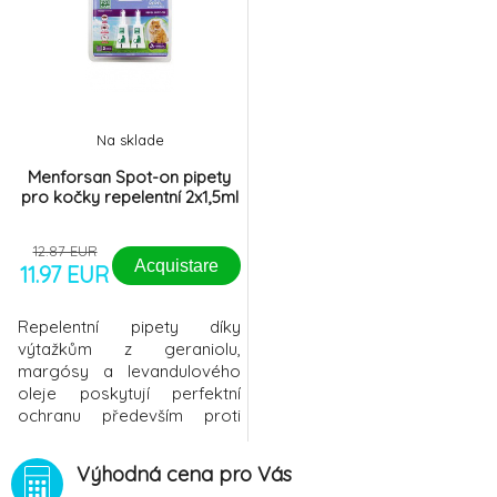
Na sklade
Menforsan Spot-on pipety
pro kočky repelentní 2x1,5ml
12.87 EUR
Acquistare
11.97 EUR
Repelentní pipety díky
výtažkům z geraniolu,
margósy a levandulového
oleje poskytují perfektní
ochranu především proti
roztočům, blechám,
klíšťatům, dále také proti
Výhodná cena pro Vás
létajícímu hmyzu. Složení