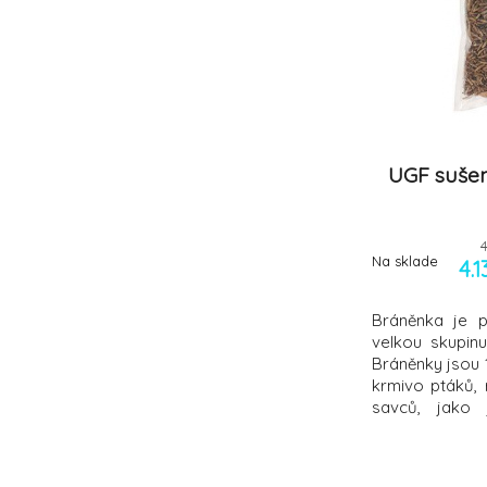
UGF suše
Na sklade
4.
Bráněnka je p
velkou skupinu
Bráněnky jsou 
krmivo ptáků, 
savců, jako 
potkani. Jedná
k moučnému 
obsahují kvalit