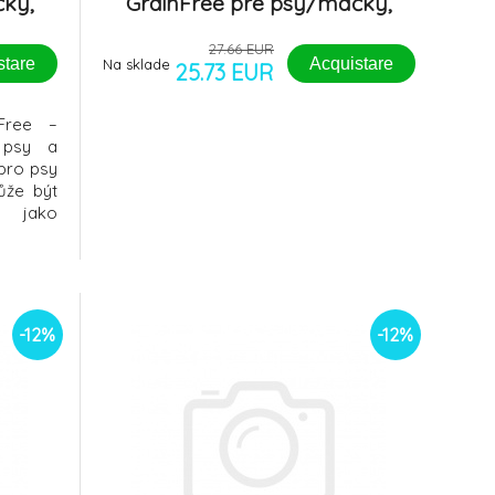
čky,
GrainFree pre psy/mačky,
losos 6x300g
27.66 EUR
stare
Acquistare
Na sklade
25.73 EUR
Free –
 psy a
pro psy
ůže být
o jako
 Kronch
hodný a
 který
sosa –
sen
-12%
-12%