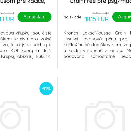
som pre kačice,
GrainFree pre psy/ma
abute 90g
losos 6x100g
2.4 EUR
19.52 EUR
Acquistare
Acqui
Na sklade
.1 EUR
18.15 EUR
ovoucí křupky jsou čistě
Kronch LakseMousse Grain 
lňkem krmiva pro volně
Luxusní lososová pěna pro
actvo, jako jsou kachny a
kočkyChutné doplňkové krmivo 
 pro KOI kapry a další
a kočky vyrobené z lososa. M
 Křupky obsahují kukuřici
podáváno samostatně neb
hatý na minerální látky a
doplněk suchého jídla.Kapsička
eobsahují barviva, ani
LakseMousse Grain Free je la
ožení: Bílkoviny 12,44 % ,
zdravý doplněk stravy,
láknina 1,11%
obsahuje:95 % čerstvého lo
vysoce kvalitní zdroj bílkovin a e
-11%