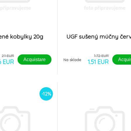
ené kobylky 20g
UGF sušený múčny červ
2.1 EUR
1.72 EUR
Acquistare
Acqui
Na sklade
86 EUR
1.51 EUR
-12%