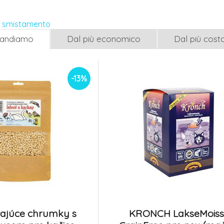
20g
červ 500ml 80
5.
Na sklade
Na sklade
2.1 EUR
i smistamento
1.86 EUR
mandiamo
Dal più economico
Dal più cost
-12%
UGF sušený moučný
UGF sušený mú
červ 3l 460g
35g
8.
Na sklade
Na sklade
18.66 EUR
-13%
16.42 EUR
ajúce chrumky s
KRONCH LakseMoiss