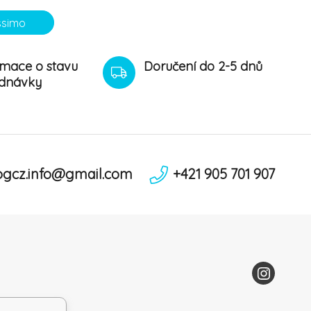
minerál
ossimo
rmace o stavu
Doručení do 2-5 dnů
dnávky
ogcz.info@gmail.com
+421 905 701 907