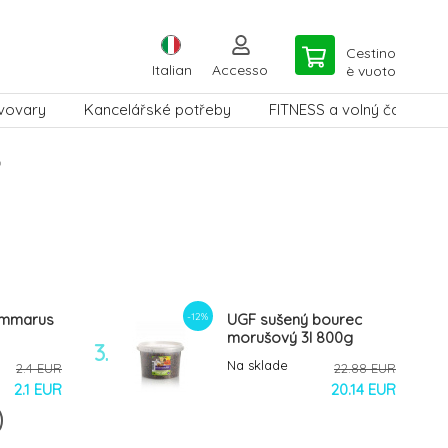
Cestino
Italian
Accesso
è vuoto
vovary
Kancelářské potřeby
FITNESS a volný čas
o
-12%
ammarus
UGF sušený bourec
morušový 3l 800g
3.
Na sklade
2.4 EUR
22.88 EUR
2.1 EUR
20.14 EUR
-12%
oučný
UGF sušené krevety 35g