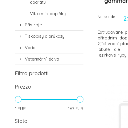
gammaru
aparátu
l
Vit. a min. doplňky
Na sklade
2
Přístroje
Extrudované pl
Tiskopisy a průkazy
přírodním dop
žijící vodní pt
Varia
labutě, ale i
jezírkové ryby.
Veterinární léčiva
a gammarus, bo
bílkoviny. N
konzervanty. Sl
Filtra prodotti
Tuky 0,41 % , V
Prezzo
1
EUR
167
EUR
Stato