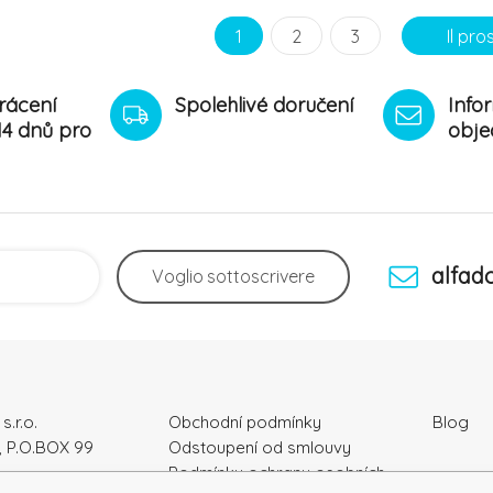
drojem vitamínů a minerál
(37 %). Jsou zdrojem vitamínů a 
1
2
3
Il pr
rácení
Spolehlivé doručení
Info
14 dnů pro
obje
alfad
Voglio
sottoscrivere
s.r.o.
Obchodní podmínky
Blog
, P.O.BOX 99
Odstoupení od smlouvy
Podmínky ochrany osobních