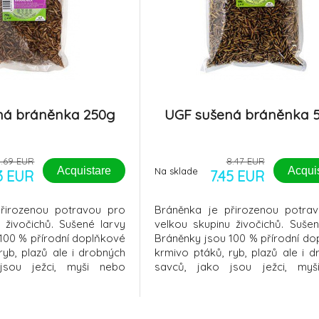
ná bráněnka 250g
UGF sušená bráněnka 
4.69 EUR
8.47 EUR
Acquistare
Acqui
Na sklade
13 EUR
7.45 EUR
řirozenou potravou pro
Bráněnka je přirozenou potra
 živočichů. Sušené larvy
velkou skupinu živočichů. Sušen
100 % přírodní doplňkové
Bráněnky jsou 100 % přírodní do
ryb, plazů ale i drobných
krmivo ptáků, ryb, plazů ale i 
jsou ježci, myši nebo
savců, jako jsou ježci, my
 se o vhodnou alternativu
potkani. Jedná se o vhodnou alt
červu.Larvy Bráněnky
k moučnému červu.Larvy Br
ní proteiny (36 %) a tuky
obsahují kvalitní proteiny (36 %