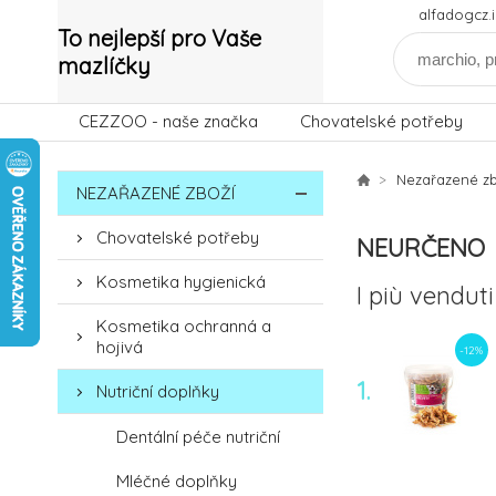
alfadogcz
To nejlepší pro Vaše
mazlíčky
CEZZOO - naše značka
Chovatelské potřeby
Nezařazené zb
NEZAŘAZENÉ ZBOŽÍ
Chovatelské potřeby
NEURČENO
Kosmetika hygienická
I più venduti
Kosmetika ochranná a
hojivá
-12%
1.
Nutriční doplňky
Dentální péče nutriční
-11%
Mléčné doplňky