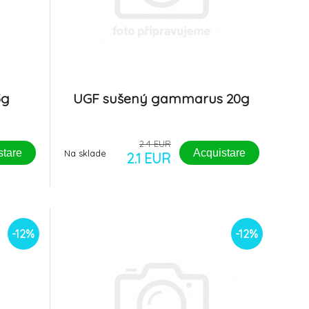
5g
UGF sušený gammarus 20g
2.4 EUR
stare
Acquistare
Na sklade
2.1 EUR
-12%
-12%