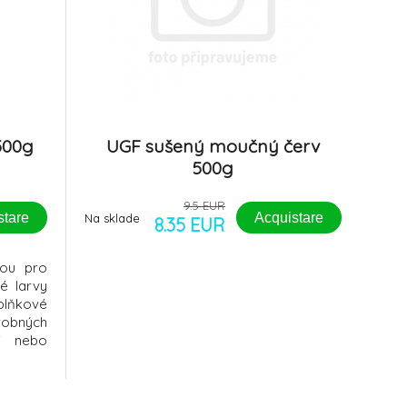
500g
UGF sušený moučný červ
500g
9.5 EUR
stare
Acquistare
Na sklade
8.35 EUR
vou pro
é larvy
plňkové
drobných
ši nebo
ernativu
áněnky
) a tuky