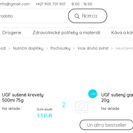
.info@gmail.com
+421 905 701 907
8:00 - 16:00
Ricerca
Drogerie
Zdravotnické potřeby a materiál
Káva a ká
oží
Nutriční doplňky
Pochoutky
Více druhů zvířat
neurčen
-13%
UGF sušené krevety
UGF sušený g
500ml 75g
20g
2.
Na sklade
Na sklade
3.74 EUR
3.3 EUR
Un altro bestseller
-12%
UGF sušené kobylky
UGF sušený m