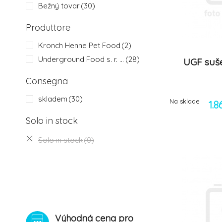
Bežný tovar
(30)
Produttore
Kronch Henne Pet Food
(2)
Underground Food s. r. o.
(28)
UGF suš
Consegna
skladem
(30)
Na sklade
1.
Solo in stock
Solo in stock
(0)
Výhodná cena pro