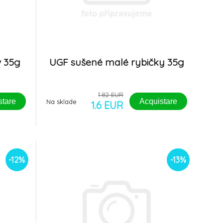
 35g
UGF sušené malé rybičky 35g
1.82 EUR
stare
Acquistare
Na sklade
1.6 EUR
-12%
-13%