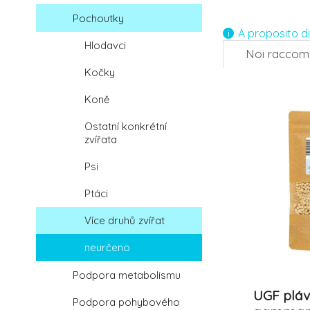
4.
Pochoutky
A proposito d
Hlodavci
Noi racco
-12%
Kočky
7.
Koně
Ostatní konkrétní
zvířata
Psi
Ptáci
Více druhů zvířat
neurčeno
Podpora metabolismu
UGF pláv
Podpora pohybového