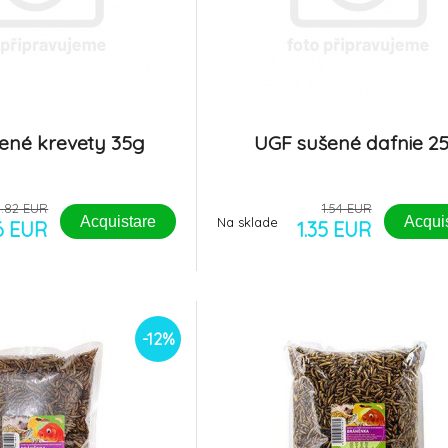
ené krevety 35g
UGF sušené dafnie 2
1.82 EUR
1.54 EUR
Acquistare
Acqui
Na sklade
.6 EUR
1.35 EUR
-12%