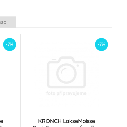
g
6.
Na sklade
1.82 EUR
3.73 EUR
1.6 EUR
3.28 EUR
oso
-12%
čny červ
UGF sušené malé
rybičky 500ml 80g
9.
Na sklade
1.72 EUR
3.74 EUR
-7%
-7%
1.51 EUR
3.3 EUR
e
KRONCH LakseMoisse