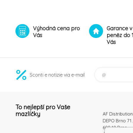
(37 %). Jsou z
Výhodná cena pro
Garance v
Vás
peněz do 
Vás
Sconti e notizie via e-mail
To nejlepší pro Vaše
mazlíčky
AF Distribution 
DEPO Brno 71 
600 10 Brno