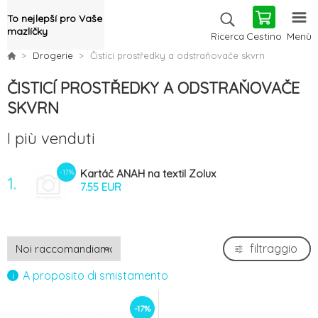
To nejlepší pro Vaše
mazlíčky
Cestino
Menù
Ricerca
Drogerie
Čisticí prostředky a odstraňovače skvrn
ČISTICÍ PROSTŘEDKY A ODSTRAŇOVAČE
SKVRN
I più venduti
Kartáč ANAH na textil Zolux
-17%
1.
7.55 EUR
filtraggio
A proposito di smistamento
-17%