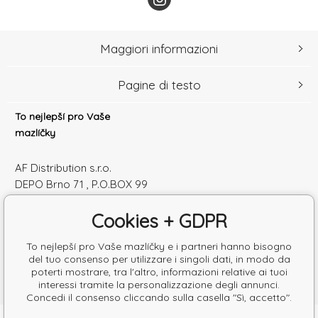
Maggiori informazioni
Pagine di testo
To nejlepší pro Vaše
mazlíčky
AF Distribution s.r.o.
DEPO Brno 71 , P.O.BOX 99
600 10 Brno
Cookies + GDPR
Česká republika
Numero di identificazione: 52010180
To nejlepší pro Vaše mazlíčky e i partneri hanno bisogno
Partita IVA: SK2120864328
del tuo consenso per utilizzare i singoli dati, in modo da
poterti mostrare, tra l'altro, informazioni relative ai tuoi
interessi tramite la personalizzazione degli annunci.
Concedi il consenso cliccando sulla casella "Sì, accetto".