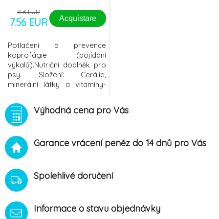
8.6 EUR
Acquistare
7.56 EUR
Potlačení a prevence
koprofágie (pojídání
výkalů).Nutriční doplněk pro
psy. Složení: Cerálie,
minerální látky a vitamíny-
intergrace na Kg: Vitamín E (
90% alfatokocoferol)
Výhodná cena pro Vás
1500mg. Indikace: Forbid
obsahuje specifické
rostlinné proteinové
Garance vrácení peněz do 14 dnů pro Vás
extrakty, které způsobí
extrémně nepříjemnou chuť
feces. Podle nedávných
klinických studií je koprof
Spolehlivé doručení
Informace o stavu objednávky