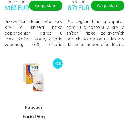
70.26 EUR
9.9 EUR
Acquistare
Acquistare
61.83 EUR
8.71 EUR
Pro zvýšení hladiny vápníku v
Pro zvýšení hladiny vápníku,
krvi a snížení rizika
hořčíku a fosforu v krvi a
poporodních paréz u
snížení rizika zdravotních
krav. Složení: voda, chlorid
poruch po porodu u krav v
vápenatý 46%, chlorid
důsledku nedostatku těchto
hořečnatý 5%, chlorid
prvků. Složení: voda, chlorid
draselný,
vápenatý 26%, chlorid
carboxymethylcellulosaAnalytické
hořečnatý 4,4%,
-12%
složení ve 100 ml:vápník 10,4
dihydrofosforečnan sodný
g, hořčík 0,73 g, draslík 0,27
3,5%, chlorid draselný,
gHlavní nutriční
carboxymethylcellulosaAnalyti
vlastnosti: vysoký obsah
složení ve 100 ml: vápník 5,5
vápníku (ze snadno
g, hořčík 0,6 g, fosfor
vstřebatelných solí
vápníku) N
Na sklade
Forbid 50g