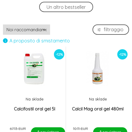
Calcil Mag oral gel 480ml
-12%
Un altro bestseller
4.
8.89 EUR
Calcifostil oral gel 5l
-12%
filtraggio
5.
59.08 EUR
A proposito di smistamento
-12%
-12%
Na sklade
Na sklade
Calcifostil oral gel 5l
Calcil Mag oral gel 480ml
67.13 EUR
10.11 EUR