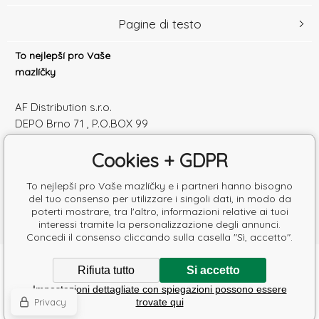
Pagine di testo
To nejlepší pro Vaše
mazlíčky
AF Distribution s.r.o.
DEPO Brno 71 , P.O.BOX 99
600 10 Brno
Cookies + GDPR
Česká republika
Numero di identificazione: 52010180
To nejlepší pro Vaše mazlíčky e i partneri hanno bisogno
Partita IVA: SK2120864328
del tuo consenso per utilizzare i singoli dati, in modo da
poterti mostrare, tra l'altro, informazioni relative ai tuoi
interessi tramite la personalizzazione degli annunci.
Concedi il consenso cliccando sulla casella "Sì, accetto".
Copyright © 2026 AF Distribution s.r.o.
Rifiuta tutto
Si accetto
Tutti i diritti riservati.
Impostazioni dettagliate con spiegazioni possono essere
Poradíme s výběrem krmiva
Ecommerce solutions
BINARGON.cz
-
Mappa del sito
Privacy
trovate qui