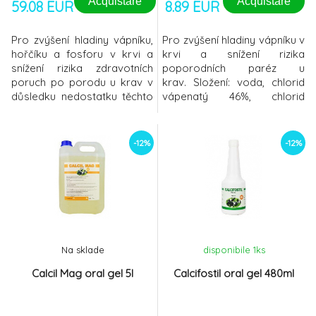
Acquistare
Acquistare
59.08 EUR
8.89 EUR
Pro zvýšení hladiny vápníku,
Pro zvýšení hladiny vápníku v
hořčíku a fosforu v krvi a
krvi a snížení rizika
snížení rizika zdravotních
poporodních paréz u
poruch po porodu u krav v
krav. Složení: voda, chlorid
důsledku nedostatku těchto
vápenatý 46%, chlorid
prvků. Složení: voda, chlorid
hořečnatý 5%, chlorid
vápenatý 26%, chlorid
draselný,
hořečnatý 4,4%,
carboxymethylcellulosaAnalyti
-12%
-12%
dihydrofosforečnan sodný
složení ve 100 ml:vápník 10,4
3,5%, chlorid draselný,
g, hořčík 0,73 g, draslík 0,27
carboxymethylcellulosaAnalytické
gHlavní nutriční
složení ve 100 ml: vápník 5,5
vlastnosti: vysoký obsah
g, hořčík 0,6 g, fosfor
vápníku (ze snadno
vstřebatelných solí
vápníku) N
Na sklade
disponibile 1
ks
Calcil Mag oral gel 5l
Calcifostil oral gel 480ml