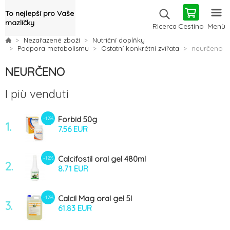
To nejlepší pro Vaše
mazlíčky
Cestino
Menù
Ricerca
Nezařazené zboží
Nutriční doplňky
Podpora metabolismu
Ostatní konkrétní zvířata
neurčeno
NEURČENO
I più venduti
Forbid 50g
-12%
1.
7.56 EUR
Calcifostil oral gel 480ml
-12%
2.
8.71 EUR
Calcil Mag oral gel 5l
-12%
3.
61.83 EUR