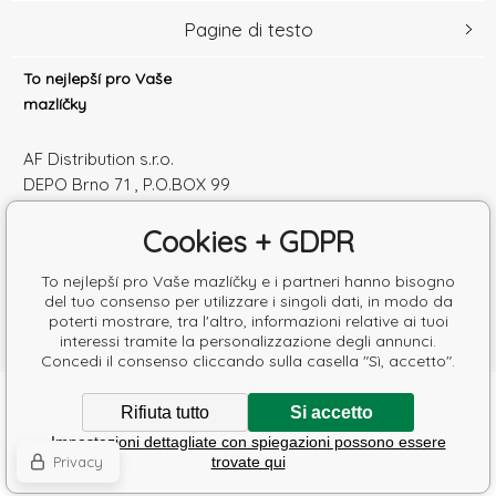
Pagine di testo
To nejlepší pro Vaše
mazlíčky
AF Distribution s.r.o.
DEPO Brno 71 , P.O.BOX 99
600 10 Brno
Cookies + GDPR
Česká republika
Numero di identificazione: 52010180
To nejlepší pro Vaše mazlíčky e i partneri hanno bisogno
Partita IVA: SK2120864328
del tuo consenso per utilizzare i singoli dati, in modo da
poterti mostrare, tra l'altro, informazioni relative ai tuoi
interessi tramite la personalizzazione degli annunci.
Concedi il consenso cliccando sulla casella "Sì, accetto".
Copyright © 2026 AF Distribution s.r.o.
Rifiuta tutto
Si accetto
Tutti i diritti riservati.
Impostazioni dettagliate con spiegazioni possono essere
Poradíme s výběrem krmiva
Ecommerce solutions
BINARGON.cz
-
Mappa del sito
Privacy
trovate qui