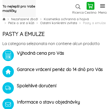
To nejlepší pro Vaše
mazlíčky
Cestino
Menù
Ricerca
Nezařazené zboží
Kosmetika ochranná a hojivá
Péče o srst a kůži
Ostatní konkrétní zvířata
Pasty a emulze
PASTY A EMULZE
La categoria selezionata non contiene alcun prodotto
Výhodná cena pro Vás
Garance vrácení peněz do 14 dnů pro Vás
Spolehlivé doručení
Informace o stavu objednávky