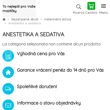
To nejlepší pro Vaše
mazlíčky
Cestino
Menù
Ricerca
Nezařazené zboží
Veterinární léčiva
Anestetika a sedativa
ANESTETIKA A SEDATIVA
La categoria selezionata non contiene alcun prodotto
Výhodná cena pro Vás
Garance vrácení peněz do 14 dnů pro Vás
Spolehlivé doručení
Informace o stavu objednávky