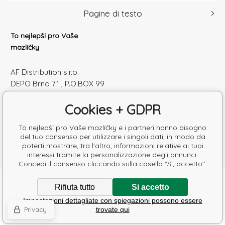
Pagine di testo
To nejlepší pro Vaše
mazlíčky
AF Distribution s.r.o.
DEPO Brno 71 , P.O.BOX 99
600 10 Brno
Cookies + GDPR
Česká republika
Numero di identificazione: 52010180
To nejlepší pro Vaše mazlíčky e i partneri hanno bisogno
Partita IVA: SK2120864328
del tuo consenso per utilizzare i singoli dati, in modo da
poterti mostrare, tra l'altro, informazioni relative ai tuoi
interessi tramite la personalizzazione degli annunci.
Concedi il consenso cliccando sulla casella "Sì, accetto".
Copyright © 2026 AF Distribution s.r.o.
Rifiuta tutto
Si accetto
Tutti i diritti riservati.
Impostazioni dettagliate con spiegazioni possono essere
Poradíme s výběrem krmiva
Ecommerce solutions
BINARGON.cz
-
Mappa del sito
Privacy
trovate qui