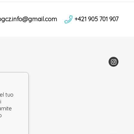
ogcz.info@gmail.com
+421 905 701 907
el tuo
i
ramite
o