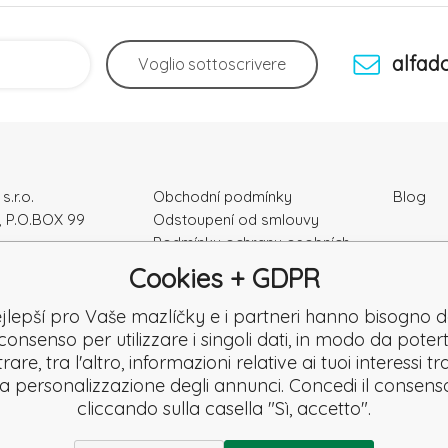
alfad
Voglio
sottoscrivere
s.r.o.
Obchodní podmínky
Blog
, P.O.BOX 99
Odstoupení od smlouvy
Podmínky ochrany osobních
ka
údajú
Cookies + GDPR
Kontakty
e: 52010180
Záruka a Reklamace
jlepší pro Vaše mazlíčky e i partneri hanno bisogno d
K2120864328
Reklamační formulář
consenso per utilizzare i singoli dati, in modo da potert
Denuncia
are, tra l'altro, informazioni relative ai tuoi interessi t
Revisione
la personalizzazione degli annunci. Concedi il consens
cliccando sulla casella "Sì, accetto".