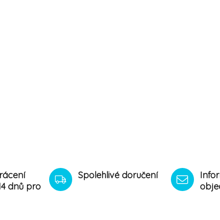
rácení
Spolehlivé doručení
Info
14 dnů pro
obje