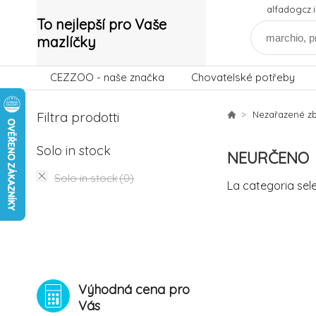
alfadogcz
To nejlepší pro Vaše
mazlíčky
CEZZOO - naše značka
Chovatelské potřeby
Filtra prodotti
Nezařazené zb
Solo in stock
NEURČENO
Solo in stock
(0)
La categoria sel
Výhodná cena pro
Vás