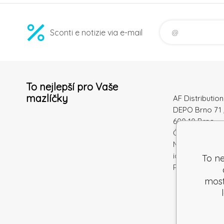
Sconti e notizie via e-mail
To nejlepší pro Vaše
mazlíčky
AF Distribution 
DEPO Brno 71 
600 10 Brno
Česká republi
Numero di
identificazion
To ne
Partita IVA: S
mostr