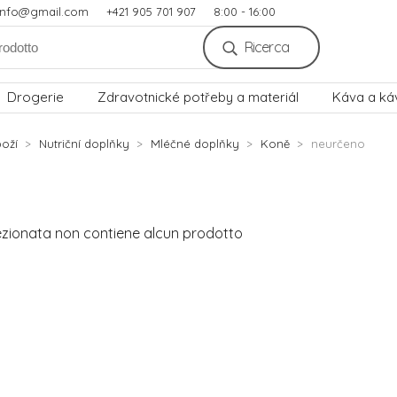
.info@gmail.com
+421 905 701 907
8:00 - 16:00
Ricerca
Drogerie
Zdravotnické potřeby a materiál
Káva a ká
oží
Nutriční doplňky
Mléčné doplňky
Koně
neurčeno
ezionata non contiene alcun prodotto