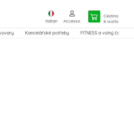
Cestino
Italian
Accesso
è vuoto
vovary
Kancelářské potřeby
FITNESS a volný čas