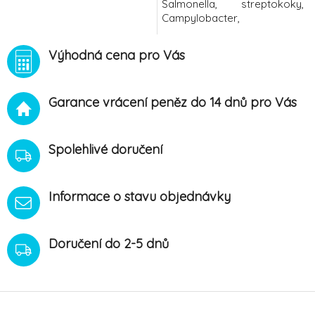
Salmonella, streptokoky,
Campylobacter,
stafylokoky). Ochrana před
nemocemi dýchacího
Výhodná cena pro Vás
aparátu. Úprava trávicích
procesů. Zlepšení konverze
krmiva. Zlepšení kvality peří
Garance vrácení peněz do 14 dnů pro Vás
a usnadnění přepeření.
Zvýšení obranyschopnosti
organismu. Vždy po
antibiotické léčbě! Obnova
Spolehlivé doručení
střevn
Informace o stavu objednávky
Doručení do 2-5 dnů