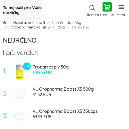
To nejlepší pro Vaše
mazlíčky
Cestino
Menù
Ricerca
Nezařazené zboží
Nutriční doplňky
Podpora metabolismu
Ptáci
neurčeno
NEURČENO
I più venduti
Proparrot plv 50g
-12%
1.
10.96 EUR
VL Oropharma Boost X5 500g
2.
41.32 EUR
VL Oropharma Boost X5 350cps
3.
63.91 EUR