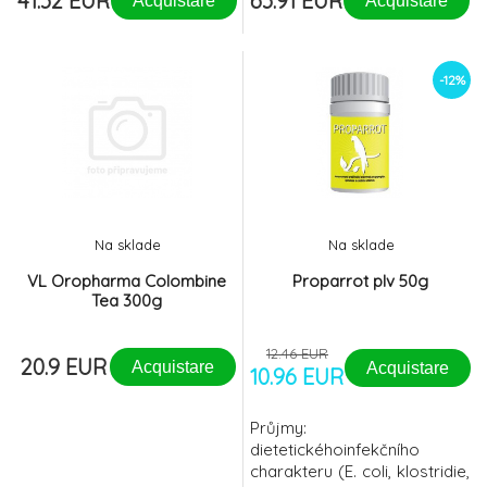
41.32 EUR
63.91 EUR
Acquistare
Acquistare
-12%
Na sklade
Na sklade
VL Oropharma Colombine
Proparrot plv 50g
Tea 300g
12.46 EUR
20.9 EUR
Acquistare
Acquistare
10.96 EUR
Průjmy:
dietetickéhoinfekčního
charakteru (E. coli, klostridie,