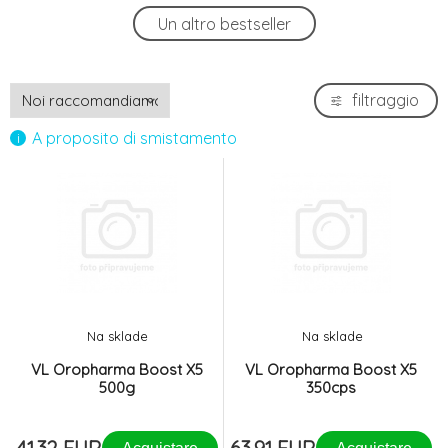
VL Oropharma Colombine Tea 300g
Un altro bestseller
4.
20.9 EUR
filtraggio
A proposito di smistamento
Na sklade
Na sklade
VL Oropharma Boost X5
VL Oropharma Boost X5
500g
350cps