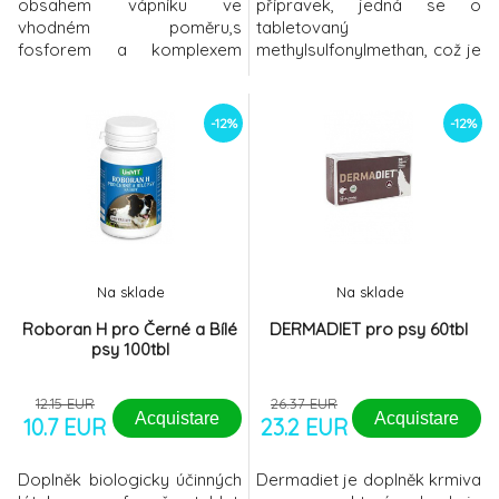
obsahem vápníku ve
přípravek, jedná se o
vhodném poměru,s
tabletovaný
fosforem a komplexem
methylsulfonylmethan, což je
dalších minerálních látek,
látka rostlinného původu,
vitamínů a mořských řas.
slouží v organismu podobně
Podporuje zdravou výživu v
jako některé aminokyseliny
-12%
-12%
období překotného růstu u
jako zdroj organicky vázané
štěňat velkých a obřích
síry. Má prokázané
plemen a v případech
analgetické (bolest tišící) a
nedostatečného čerpání
antiflogistické
vápníku a dalších živin z
(protizánětlivé)
krmné dávky. Pomáhá vývoji
účinky.Používá se zejména
kosterní so
jako součást léč
Na sklade
Na sklade
Roboran H pro Černé a Bílé
DERMADIET pro psy 60tbl
psy 100tbl
12.15 EUR
26.37 EUR
Acquistare
Acquistare
10.7 EUR
23.2 EUR
Doplněk biologicky účinných
Dermadiet je doplněk krmiva