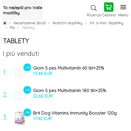
To nejlepší pro Vaše
mazlíčky
Cestino
Menù
Ricerca
Nezařazené zboží
Nutriční doplňky
Vit. a min. doplňky
Psi
Tablety
TABLETY
I più venduti
Giom S pes Multivitamín 60 tbl+25%
-12%
1.
zdarma
13.48 EUR
Giom S pes Multivitamín 180 tbl+25%
-12%
2.
zdarma
22.62 EUR
Brit Dog Vitamins Immunity Booster 120g
-24%
3.
(60tbl)
17.42 EUR