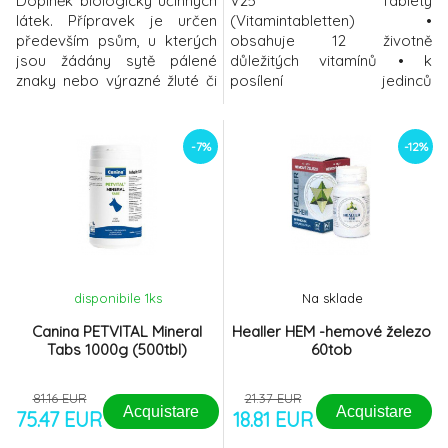
Doplněk biologicky účinných
V25 Tablety
látek. Přípravek je určen
(Vitamintabletten) •
především psům, u kterých
obsahuje 12 životně
jsou žádány sytě pálené
důležitých vitamínů • k
znaky nebo výrazné žluté či
posílení jedinců
červené zbarvení srsti. Má
stresovaných, zesláblých
výrazný vliv na zlepšení
(po nemoci, po operaci, při
barvy, kvality (délka,
mimořádné pracovní či
-7%
-12%
struktura) srsti a
závodní zátěži), fen březích a
zdravotního stavu kůže a je
po porodu, zejména pokud
doporučen jako součást
odchovávají početný vrh •
léčby nemocí kůže a srsti
velké, ochucené, psy velmi
(ekzémy, záněty, vypadávání
ochotně přijímané
srsti) a
polyvitaminové tablety s
vysokým
disponibile 1
ks
Na sklade
Canina PETVITAL Mineral
Healler HEM -hemové železo
Tabs 1000g (500tbl)
60tob
81.16 EUR
21.37 EUR
Acquistare
Acquistare
75.47 EUR
18.81 EUR