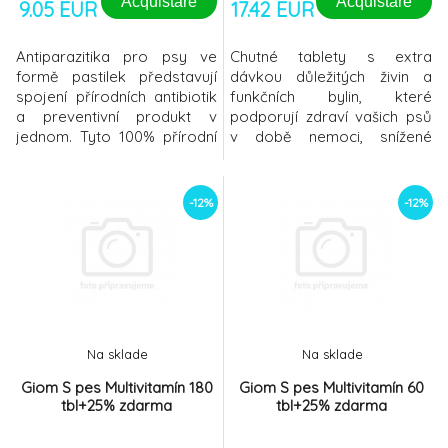
Acquistare
Acquistare
9.05 EUR
17.42 EUR
Antiparazitika pro psy ve
Chutné tablety s extra
formě pastilek představují
dávkou důležitých živin a
spojení přírodních antibiotik
funkčních bylin, které
a preventivní produkt v
podporují zdraví vašich psů
jednom. Tyto 100% přírodní
v době nemoci, snížené
syrovátkové pastilky vašeho
fyzické aktivity a
chlupáče obrní před klíšťaty,
stáří.POLOMĚKKÝ DOPLNĚK
roztoči, blechami, vešmi a
PRO PSYNAPOMÁHÁ
-12%
-12%
střevními červy. Tato
NASTARTOVAT
antiparazitika obsahují
PŘIROZENOU
pivovarský kvasnicový
UMUNITUOBSAHUJE
extrakt, vitamíny skupiny B a
NEZBYTNÉ VITAMÍNY,
česnek (respektive jeho
MINERÁLY A BYLINYVHODNÉ
I PRO STARŠÍ
PSY Podrobnosti:Pro psy se
Na sklade
Na sklade
sníženou imunitou, během
sezónního o
Giom S pes Multivitamín 180
Giom S pes Multivitamín 60
tbl+25% zdarma
tbl+25% zdarma