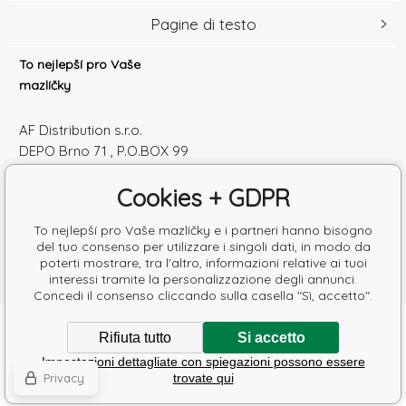
Pagine di testo
To nejlepší pro Vaše
mazlíčky
AF Distribution s.r.o.
DEPO Brno 71 , P.O.BOX 99
600 10 Brno
Cookies + GDPR
Česká republika
Numero di identificazione: 52010180
To nejlepší pro Vaše mazlíčky e i partneri hanno bisogno
Partita IVA: SK2120864328
del tuo consenso per utilizzare i singoli dati, in modo da
poterti mostrare, tra l'altro, informazioni relative ai tuoi
interessi tramite la personalizzazione degli annunci.
Concedi il consenso cliccando sulla casella "Sì, accetto".
Copyright © 2026 AF Distribution s.r.o.
Rifiuta tutto
Si accetto
Tutti i diritti riservati.
Impostazioni dettagliate con spiegazioni possono essere
Poradíme s výběrem krmiva
Ecommerce solutions
BINARGON.cz
-
Mappa del sito
Privacy
trovate qui