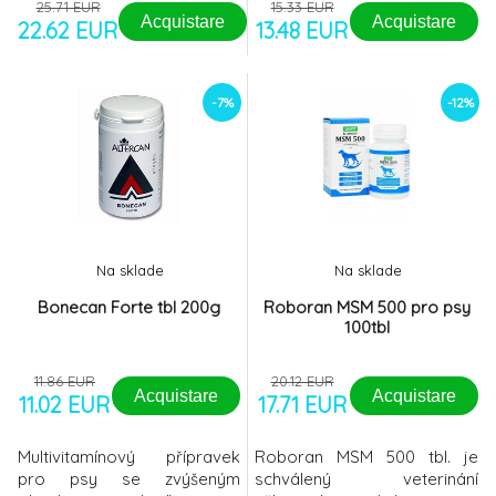
25.71 EUR
15.33 EUR
Acquistare
Acquistare
22.62 EUR
13.48 EUR
-7%
-12%
Na sklade
Na sklade
Bonecan Forte tbl 200g
Roboran MSM 500 pro psy
100tbl
11.86 EUR
20.12 EUR
Acquistare
Acquistare
11.02 EUR
17.71 EUR
Multivitamínový přípravek
Roboran MSM 500 tbl. je
pro psy se zvýšeným
schválený veterinání