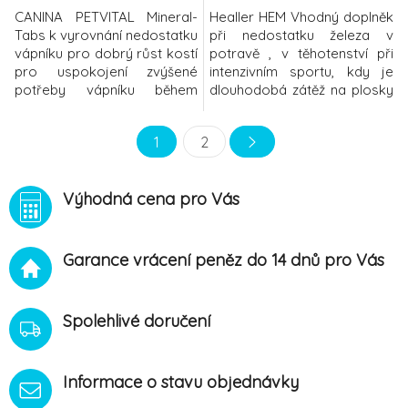
CANINA PETVITAL Mineral-
Healler HEM Vhodný doplněk
Tabs k vyrovnání nedostatku
při nedostatku železa v
vápníku pro dobrý růst kostí
potravě , v těhotenství při
pro uspokojení zvýšené
intenzivním sportu, kdy je
potřeby vápníku během
dlouhodobá zátěž na plosky
březosti a kojení podporuje
nohou, zejména běh při
tvorbu kostní tkáně Složení:
rekonvalescenci po
1
2
uhličitan vápenatý,
zánětlivých onemocněních
fosforečnan hořečnato-
Charakteristika: Thiamin
vápenatý, fosforečnan
přispívá k normální činnosti
Výhodná cena pro Vás
vápenatý, fosforečnan
srdce a k normálnímu
vápenato-sodný, pivovarské
energetickému metabolizmu.
kvasnice, kakao, škrobová
Riboflavin je vitamin
moučka
Garance vrácení peněz do 14 dnů pro Vás
Spolehlivé doručení
Informace o stavu objednávky