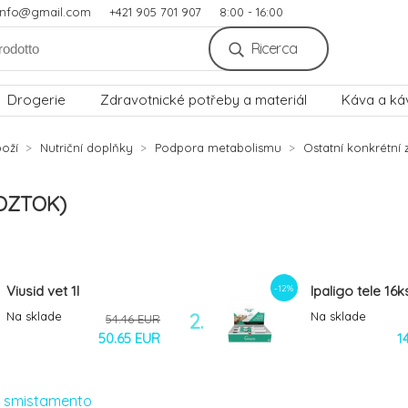
.info@gmail.com
+421 905 701 907
8:00 - 16:00
Ricerca
Drogerie
Zdravotnické potřeby a materiál
Káva a ká
oží
Nutriční doplňky
Podpora metabolismu
Ostatní konkrétní 
OZTOK)
-12%
Viusid vet 1l
Ipaligo tele 16k
Na sklade
2.
Na sklade
54.46 EUR
50.65 EUR
1
i smistamento