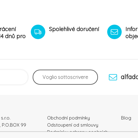
rácení
Spolehlivé doručení
Info
14 dnů pro
obje
alfad
Voglio
sottoscrivere
s.r.o.
Obchodní podmínky
Blog
, P.O.BOX 99
Odstoupení od smlouvy
Podmínky ochrany osobních