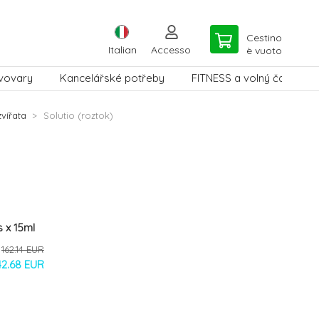
Cestino
Italian
Accesso
è vuoto
vovary
Kancelářské potřeby
FITNESS a volný čas
zvířata
Solutio (roztok)
s x 15ml
162.14 EUR
42.68 EUR