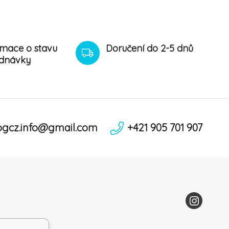
rmace o stavu
Doručení do 2-5 dnů
dnávky
ogcz.info@gmail.com
+421 905 701 907