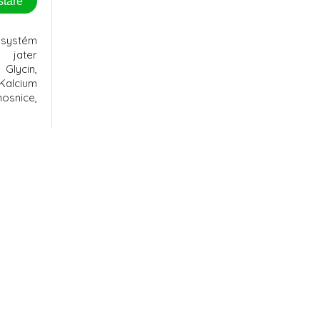
stare
í systém
 jater
Glycin,
Kalcium
osnice,
Výrazně
onomiku