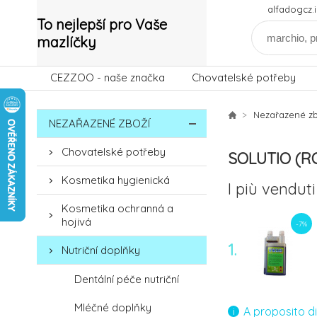
alfadogcz
To nejlepší pro Vaše
mazlíčky
CEZZOO - naše značka
Chovatelské potřeby
Nezařazené zb
NEZAŘAZENÉ ZBOŽÍ
Chovatelské potřeby
SOLUTIO (R
Kosmetika hygienická
I più venduti
Kosmetika ochranná a
hojivá
-7%
1.
Nutriční doplňky
Dentální péče nutriční
Mléčné doplňky
A proposito d