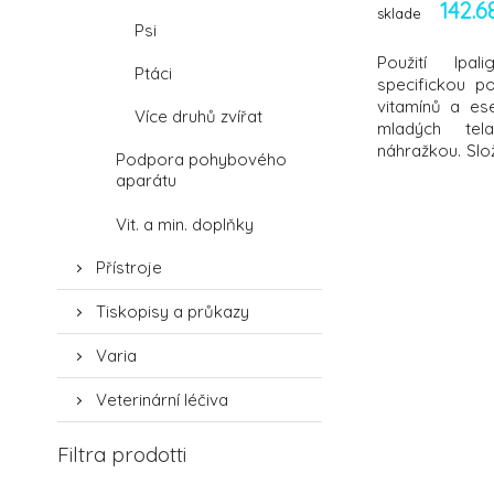
142.6
sklade
Psi
Použití Ipa
Ptáci
specifickou p
vitamínů a ese
Více druhů zvířat
mladých tel
náhražkou. Slo
Podpora pohybového
sójový hydrolyz
aparátu
Vit. a min. doplňky
Přístroje
Tiskopisy a průkazy
Varia
Veterinární léčiva
Filtra prodotti