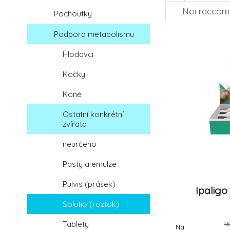
Noi racco
Pochoutky
Podpora metabolismu
Hlodavci
Kočky
Koně
Ostatní konkrétní
zvířata
neurčeno
Pasty a emulze
Pulvis (prášek)
Ipaligo
Solutio (roztok)
Tablety
1
Na