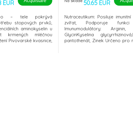
Acquistare
Acqui
Na sklade
8 EUR
50.65 EUR
ligo – tele pokrývá
Nutraceutikum: Posiluje imunitn
otřebu stopových prvků,
zvířat, Podporuje funkci
nciálních aminokyselin u
Imunumodulátory: Arginin, 
at krmených mléčnou
GlycinKyselina glycyrrhizinová,
žení Pivovarské kvasnice,
pantothenát, Zinek Určeno pro n
át. Analytické
skot, brojlery, prasata, koně 
zvyšuje produkci a zlepšuje ek
chovů Ci