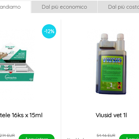
mandiamo
Dal più economico
Dal più cost
-12%
 tele 16ks x 15ml
Viusid vet 1l
62.14 EUR
54.46 EUR