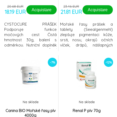
20.68 EUR
23.46 EUR
Acquistare
Acquistare
18.19 EUR
21.81 EUR
CYSTOCURE PRÁŠEK
Mořské řasy prášek a
Podporuje funkce
tablety (Seealgenmehl)
močových cest Čistá
zlepšuje pigmentaci kůže,
hmotnost 30g, balení s
srsti, nosu, okrajů očních
odměrkou. Nutriční doplněk
víček, drápů, nášlapných
pro psy a kočky SLOŽENÍ
polštářků tlapek, očí u
Orange bioflavonoids
jedinců s nepigmentovanou
(titrated at 40% in
pokožkou výrazně snižuje
-7%
-12%
Hesperidin), Maltodextrin,
nebezpečí různých kožních
Vaccinium macrocarpon dry
potíží s mnoha stopovými
extract (titrated at 10% in
prvky, vitamíny, karotenoidy
Polyphenols), Silicon dioxide
a minerálními látkami čistě
CHEMICKÁ ANALÝZA Vlhkost
přírodní produkt získávaný
8.0% - Celkový prote
še
Na sklade
Na sklade
Canina BIO Mořské řasy plv
Renal P plv 70g
4000g