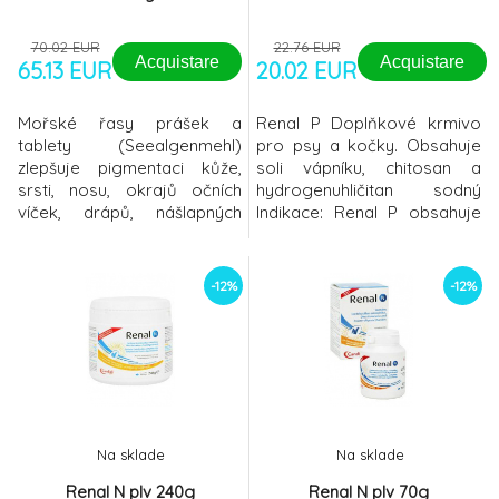
70.02 EUR
22.76 EUR
Acquistare
Acquistare
65.13 EUR
20.02 EUR
Mořské řasy prášek a
Renal P Doplňkové krmivo
tablety (Seealgenmehl)
pro psy a kočky. Obsahuje
zlepšuje pigmentaci kůže,
soli vápníku, chitosan a
srsti, nosu, okrajů očních
hydrogenuhličitan sodný
víček, drápů, nášlapných
Indikace: Renal P obsahuje
polštářků tlapek, očí u
minerály (vápník a
jedinců s nepigmentovanou
hydrogenuhličitan sodný) a
pokožkou výrazně snižuje
polysacharidy (chitosan)
-12%
-12%
nebezpečí různých kožních
nutné k udržení normálního
potíží s mnoha stopovými
metabolického stavu zvířete
prvky, vitamíny, karotenoidy
a dobré funkce močových
a minerálními látkami čistě
cest Renal P obsahuje
přírodní produkt získávaný
vápenaté soli (uhličitan a
še
laktá
Na sklade
Na sklade
Renal N plv 240g
Renal N plv 70g