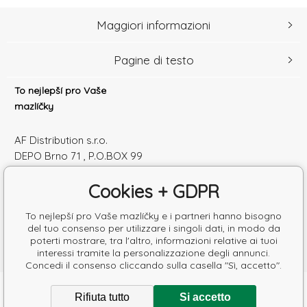
Maggiori informazioni
Pagine di testo
To nejlepší pro Vaše
mazlíčky
AF Distribution s.r.o.
DEPO Brno 71 , P.O.BOX 99
600 10 Brno
Cookies + GDPR
Česká republika
Numero di identificazione: 52010180
To nejlepší pro Vaše mazlíčky e i partneri hanno bisogno
Partita IVA: SK2120864328
del tuo consenso per utilizzare i singoli dati, in modo da
poterti mostrare, tra l'altro, informazioni relative ai tuoi
interessi tramite la personalizzazione degli annunci.
Concedi il consenso cliccando sulla casella "Sì, accetto".
Copyright © 2026 AF Distribution s.r.o.
Rifiuta tutto
Si accetto