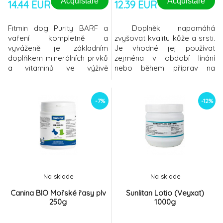
Acquistare
Acquistare
14.44 EUR
12.39 EUR
Fitmin dog Purity BARF a
Doplněk napomáhá
vaření kompletně a
zvyšovat kvalitu kůže a srsti.
vyváženě je základním
Je vhodné jej používat
doplňkem minerálních prvků
zejména v období línání
a vitaminů ve výživě
nebo během příprav na
dospělých psů. Doplněk
výstavy. Podporuje
obsahuje všechny důležité
vybarvení srsti, napomáhá
vitaminy a minerální látky,
zvýšit její lesk a posílit kožní
-7%
-12%
kterými napomáhá k udržení
vazivo. Zároveň pozitivně
vyváženosti krmiva a je
působí na posílení imunity a
vhodné použít u dospělých a
celkový stav organismu psa
starších psů, pokud jsou
díky přídavku ß-glukanů a
krmeni doma připravovanou
nukleotidů. SLOŽENÍ
stravou. SLOŽENÍ
kvasnice, su
Na sklade
Na sklade
Canina BIO Mořské řasy plv
Sunlitan Lotio (Veyxat)
250g
1000g