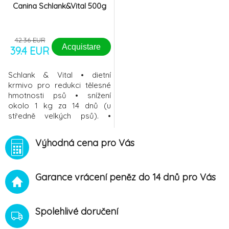
Canina Schlank&Vital 500g
42.36 EUR
Acquistare
39.4 EUR
Schlank & Vital • dietní
krmivo pro redukci tělesné
hmotnosti psů • snížení
okolo 1 kg za 14 dnů (u
středně velkých psů). •
podporuje pocit nasycení •
snížení pocitu hladu •
Výhodná cena pro Vás
redukuje využitelnost tuku a
kalorií • zmírňuje nadýmání a
podráždění žaludku a střeva
Garance vrácení peněz do 14 dnů pro Vás
• posiluje kosterní svalstvo
přeměnou glycidů
(sacharidů)
Spolehlivé doručení