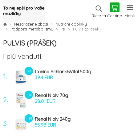
To nejlepší pro Vaše
mazlíčky
Cestino
Menù
Ricerca
Nezařazené zboží
Nutriční doplňky
Podpora metabolismu
Psi
Pulvis (prášek)
PULVIS (PRÁŠEK)
I più venduti
Canina Schlank&Vital 500g
-7%
1.
39.4 EUR
Renal N plv 70g
-12%
2.
28.01 EUR
Renal N plv 240g
-12%
3.
55.98 EUR