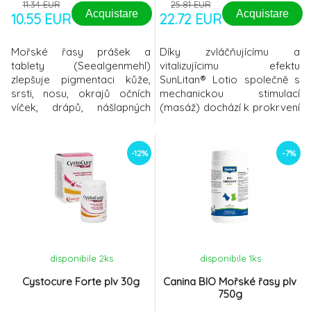
11.34 EUR
25.81 EUR
Acquistare
Acquistare
10.55 EUR
22.72 EUR
Mořské řasy prášek a
Díky zvláčňujícímu a
tablety (Seealgenmehl)
vitalizujícimu efektu
zlepšuje pigmentaci kůže,
SunLitan® Lotio společně s
srsti, nosu, okrajů očních
mechanickou stimulací
víček, drápů, nášlapných
(masáž) dochází k prokrvení
polštářků tlapek, očí u
kůže a svalů.Při natažení
jedinců s nepigmentovanou
svalu,např. následkem
pokožkou výrazně snižuje
podvrtnutí,přinášejí celkovou
-12%
-7%
nebezpečí různých kožních
úlevu.Ošetře
potíží s mnoha stopovými
prvky, vitamíny, karotenoidy
a minerálními látkami čistě
přírodní produkt získávaný
še
disponibile 2
ks
disponibile 1
ks
Cystocure Forte plv 30g
Canina BIO Mořské řasy plv
750g