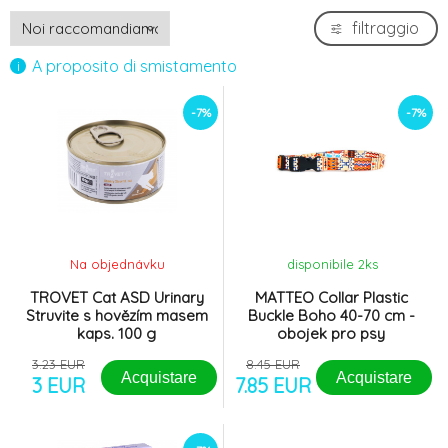
filtraggio
A proposito di smistamento
-7%
-7%
Na objednávku
disponibile 2
ks
TROVET Cat ASD Urinary
MATTEO Collar Plastic
Struvite s hovězím masem
Buckle Boho 40-70 cm -
kaps. 100 g
obojek pro psy
3.23 EUR
8.45 EUR
Acquistare
Acquistare
3 EUR
7.85 EUR