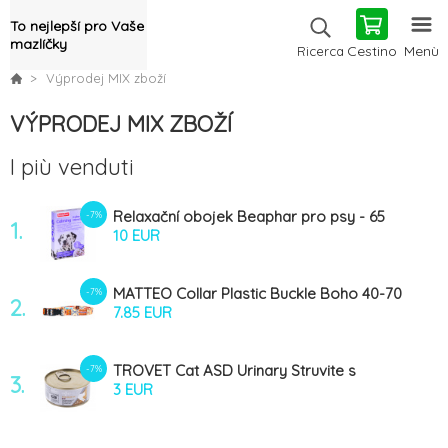
To nejlepší pro Vaše
mazlíčky
Cestino
Menù
Ricerca
Výprodej MIX zboží
VÝPRODEJ MIX ZBOŽÍ
I più venduti
Relaxační obojek Beaphar pro psy - 65
-7%
1.
cm
10 EUR
MATTEO Collar Plastic Buckle Boho 40-70
-7%
2.
cm - obojek pro psy
7.85 EUR
TROVET Cat ASD Urinary Struvite s
-7%
3.
hovězím masem kaps. 100 g
3 EUR