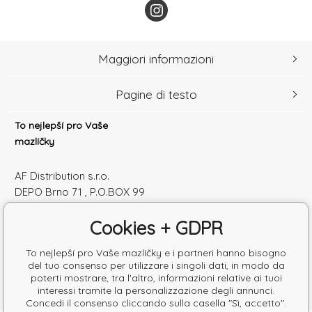
Maggiori informazioni
Pagine di testo
To nejlepší pro Vaše
mazlíčky
AF Distribution s.r.o.
DEPO Brno 71 , P.O.BOX 99
600 10 Brno
Cookies + GDPR
Česká republika
Numero di identificazione: 52010180
To nejlepší pro Vaše mazlíčky e i partneri hanno bisogno
Partita IVA: SK2120864328
del tuo consenso per utilizzare i singoli dati, in modo da
poterti mostrare, tra l'altro, informazioni relative ai tuoi
interessi tramite la personalizzazione degli annunci.
Concedi il consenso cliccando sulla casella "Sì, accetto".