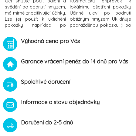
Gel snižuje pocit pálení a
Kosmetický přípravek k
svědění po bodnutí hmyzem,
lokálnímu ošetření pokožky
má mírně znecitlivující účinky.
Účinně uleví po bodnutí
Lze jej použít k uklidnění
obtížným hmyzem Uklidňuje
pokožky například po
podrážděnou pokožku (i po
spálení
spálení kopřivami) Omezuje
kopřivami. Uklidňuje podrážděnou
svědění Příjemně chladí a
Výhodná cena pro Vás
pokožku.Příjemně
čistí pokožku Aktivní látky
chladí.Omezuje pálení
mají antimikrobiální účinky
a svědění.Extrakt z boswellie
vhodné pro děti od 3 let
Garance vrácení peněz do 14 dnů pro Vás
proti zarudnutí.Nepoužívat
Složení: Aqua, Alcohol,
pro děti do 3 let.Balení:
Propylene Glycol, Melaleuca
20ml SloženíAqua, Alcohol
Alternifolia Leaf
Denat., PEG-40 Hy
Spolehlivé doručení
Informace o stavu objednávky
Doručení do 2-5 dnů