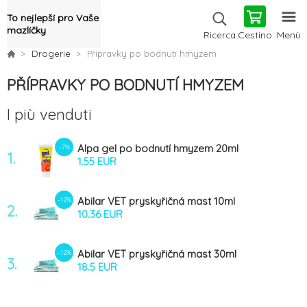
To nejlepší pro Vaše
mazlíčky
Cestino
Menù
Ricerca
Drogerie
Přípravky po bodnutí hmyzem
PŘÍPRAVKY PO BODNUTÍ HMYZEM
I più venduti
Alpa gel po bodnutí hmyzem 20ml
-7%
1.
1.55 EUR
Abilar VET pryskyřičná mast 10ml
-12%
2.
10.36 EUR
Abilar VET pryskyřičná mast 30ml
-12%
3.
18.5 EUR