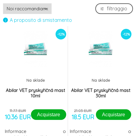
filtraggio
A proposito di smistamento
-12%
-12%
Na sklade
Na sklade
Abilar VET pryskyřičná mast
Abilar VET pryskyřičná mast
10ml
30ml
11.77 EUR
21.03 EUR
Acquistare
Acquistare
10.36 EUR
18.5 EUR
Informace o
Informace o