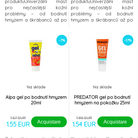
produktuUniverzální mast
produktuUniverzální mast
pro nejčastější kožní
pro nejčastější kožní
problémy – od bodnutí
problémy – od bodnutí
hmyzem a škrábanců až po
hmyzem a škrábanců až po
kousnutí a jiné rány menšího
kousnutí a jiné rány menšího
rozsahu.Abilar VET obsahuje
rozsahu.Abilar VET obsahuje
10 % pryskyřice smrku
10 % pryskyřice smrku
-7%
-17%
ztepilého (Picea abies)
ztepilého (Picea abies)
sbírané ve finském
sbírané ve finském
Laponsku a čištěné za
Laponsku a čištěné za
studena. Pozitivní vliv
studena. Pozitivní vliv
pryskyřice na hojení a
pryskyřice na hojení a
přispění ke snížení
přispění ke snížení
mikrobiální zátěže byl
mikrobiální zátěže byl
Na sklade
Na sklade
Alpa gel po bodnutí hmyzem
PREDATOR gel po bodnutí
20ml
hmyzem na pokožku 25ml
1.67 EUR
1.86 EUR
Acquistare
Acquistare
1.55 EUR
1.54 EUR