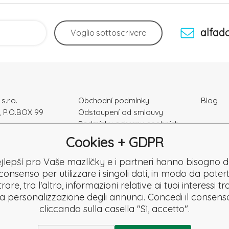
alfad
Voglio
sottoscrivere
s.r.o.
Obchodní podmínky
Blog
, P.O.BOX 99
Odstoupení od smlouvy
Podmínky ochrany osobních
ka
údajú
Cookies + GDPR
Kontakty
e: 52010180
Záruka a Reklamace
jlepší pro Vaše mazlíčky e i partneri hanno bisogno d
K2120864328
Reklamační formulář
consenso per utilizzare i singoli dati, in modo da potert
Denuncia
are, tra l'altro, informazioni relative ai tuoi interessi t
Revisione
la personalizzazione degli annunci. Concedi il consens
cliccando sulla casella "Sì, accetto".