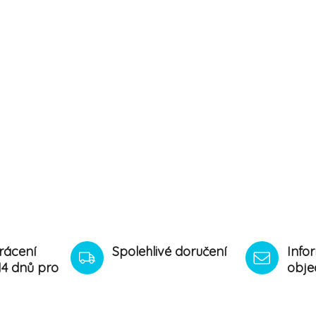
rácení
Spolehlivé doručení
Info
14 dnů pro
obje