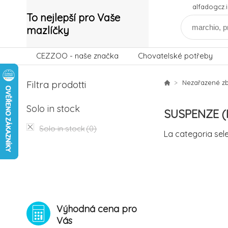
alfadogcz
To nejlepší pro Vaše
mazlíčky
CEZZOO - naše značka
Chovatelské potřeby
Filtra prodotti
Nezařazené zb
Solo in stock
SUSPENZE 
Solo in stock
(0)
La categoria sel
Výhodná cena pro
Vás