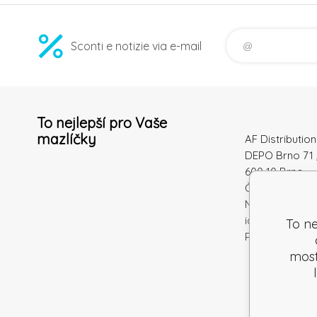
Sconti e notizie via e-mail
To nejlepší pro Vaše
mazlíčky
AF Distribution 
DEPO Brno 71 
600 10 Brno
Česká republi
Numero di
identificazion
To ne
Partita IVA: S
mostr