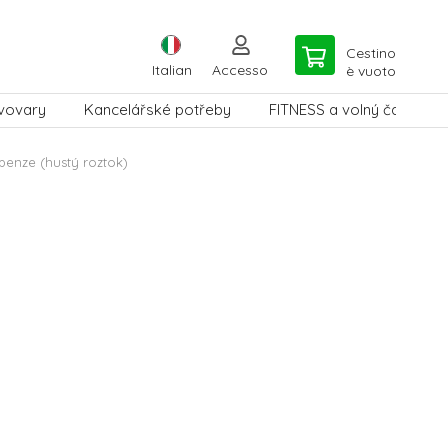
Cestino
Italian
Accesso
è vuoto
vovary
Kancelářské potřeby
FITNESS a volný čas
penze (hustý roztok)