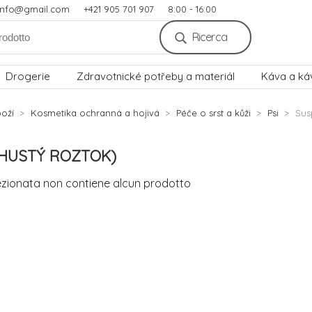
.info@gmail.com
+421 905 701 907
8:00 - 16:00
Ricerca
Drogerie
Zdravotnické potřeby a materiál
Káva a ká
oží
Kosmetika ochranná a hojivá
Péče o srst a kůži
Psi
Sus
(HUSTÝ ROZTOK)
ezionata non contiene alcun prodotto