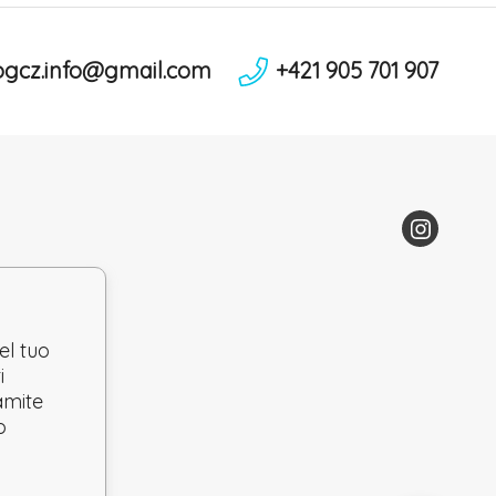
ogcz.info@gmail.com
+421 905 701 907
el tuo
i
ramite
o