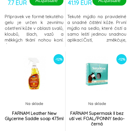
Acquistare
Acquistare
7.7 EUR
41.19 EUR
Přípravek ve formě tekutého
Tekuté mýdlo na pravidelné
gelu je určen k zevnímu
a snadné čištění kůže. První
ošetření kůže v oblasti svalů,
mýdlo na sedlo, které čistí a
kloubů, šlach, vazů a
samo leští jedinou snadnou
měkkých tkání nohou koní.
aplikací.Čistí, změkčuje,
Účinné látky „Hyalgel joint
uchovává a obnovuje barvu
complex“ v mazání při
a povrch kůže.Po aplikaci
pravidelných masážích
schne do velkého a
-12%
-12%
podporují obnovu pružnosti
dlouhotrvajícího
pohybového aparátu,
lesku.Obrovský pokrok
zpevňují a zvyšují pružnost
oproti současným
cévních stěn a také
přípravkům, po kterých kůže
podporují průběh
tvrdne, zanechává skvrny a
rekonvalescence při léčbá
špiníNemastí jezdec
Na sklade
Na sklade
FARNAM Leather New
FARNAM Supermask II bez
Glycerine Saddle soap 473ml
uší vel. FOAL/PONNY šedo-
černá