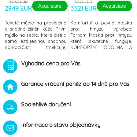
32.37 EUR
37.74 EUR
Acquistare
Acquistare
28.49 EUR
33.21 EUR
Tekuté mýdlo na pravidelné
Komfortní a pevná maska
a snadné čištění kůže. První
proti hmyzu. výrobce:
mýdlo na sedlo, které čistí a
Farnam Maska proti hmyzu,
samo leští jedinou snadnou
která skutečně funguje.
aplikací.Čistí, změkčuje,
KOMFORTNÍ, ODOLNÁ A
uchovává a obnovuje barvu
DOBŘE PADNOUCÍ. Maska
a povrch kůže.Po aplikaci
poskytující kvalitnější
Výhodná cena pro Vás
schne do velkého a
ochranu před mouchami,
dlouhotrvajícího
komáry, pylem létajícího
lesku.Obrovský pokrok
hmyzu, bahnem, nemocemi a
Garance vrácení peněz do 14 dnů pro Vás
oproti současným
odpadem z letecké
přípravkům, po kterých kůže
přepravy. Speciální
tvrdne, zanechává skvrny a
průhledný patentovaný
špiníNemastí jezdec
design umožní koni nerušený
Spolehlivé doručení
výhled. Nep
Informace o stavu objednávky