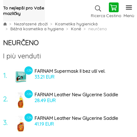
To nejlepší pro Vaše
mazlíčky
Cestino
Menù
Ricerca
Nezařazené zboží
Kosmetika hygienická
Běžná kosmetika a hygiena
Koně
neurčeno
NEURČENO
I più venduti
FARNAM Supermask II bez uší vel.
-12%
1.
FOAL/PONNY šedo-černá
33.21 EUR
FARNAM Leather New Glycerine Saddle
-12%
2.
soap 473ml
28.49 EUR
FARNAM Leather New Glycerine Saddle
-12%
3.
soap 946ml
41.19 EUR