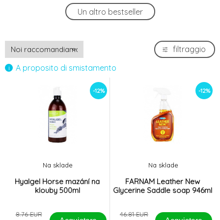
Hyalgel Horse mazání na klouby 500ml
-12%
Un altro bestseller
4.
7.7 EUR
filtraggio
A proposito di smistamento
-12%
-12%
Na sklade
Na sklade
Hyalgel Horse mazání na
FARNAM Leather New
klouby 500ml
Glycerine Saddle soap 946ml
8.76 EUR
46.81 EUR