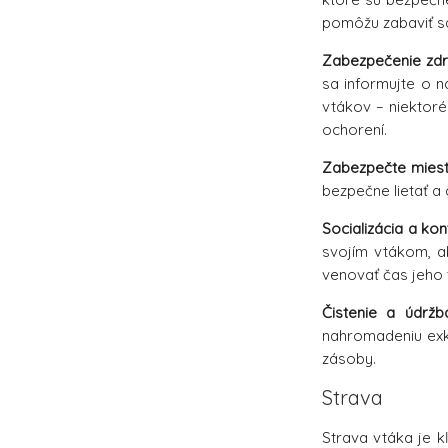
pomôžu zabaviť sa
Zabezpečenie zdra
sa informujte o n
vtákov – niektoré
ochorení.
Zabezpečte miesto
bezpečne lietať a 
Socializácia a kon
svojím vtákom, a
venovať čas jeho 
Čistenie a údržb
nahromadeniu exkr
zásoby.
Strava
Strava vtáka je kľ