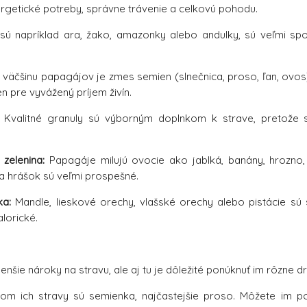
rgetické potreby, správne trávenie a celkovú pohodu.
sú napríklad ara, žako, amazonky alebo andulky, sú veľmi sp
 väčšinu papagájov je zmes semien (slnečnica, proso, ľan, ovos
n pre vyvážený príjem živín.
Kvalitné granuly sú výborným doplnkom k strave, pretože s
zelenina:
Papagáje milujú ovocie ako jablká, banány, hrozno
 a hrášok sú veľmi prospešné.
ka:
Mandle, lieskové orechy, vlašské orechy alebo pistácie sú
alorické.
nšie nároky na stravu, ale aj tu je dôležité ponúknuť im rôzne d
m ich stravy sú semienka, najčastejšie proso. Môžete im po