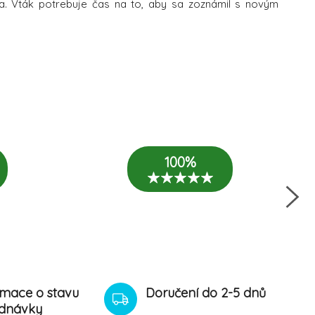
a. Vták potrebuje čas na to, aby sa zoznámil s novým
100%
rmace o stavu
Doručení do 2-5 dnů
dnávky