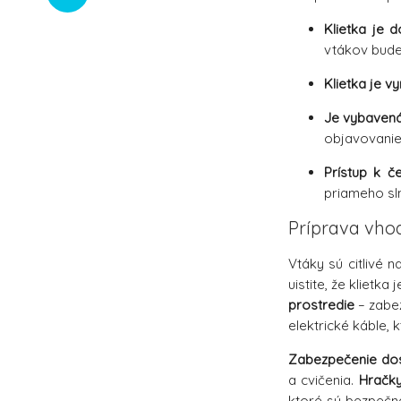
Klietka je 
vtákov bude
Klietka je 
Je vybaven
objavovanie
Prístup k č
priameho sln
Príprava vho
Vtáky sú citlivé n
uistite, že kliet
prostredie
– zabez
elektrické káble, 
Zabezpečenie dos
a cvičenia.
Hračky
ktoré sú bezpečn