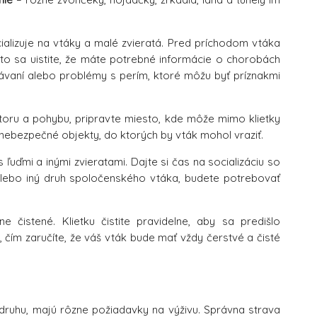
ializuje na vtáky a malé zvieratá. Pred príchodom vtáka
isto sa uistite, že máte potrebné informácie o chorobách
ávaní alebo problémy s perím, ktoré môžu byť príznakmi
toru a pohybu, pripravte miesto, kde môže mimo klietky
á nebezpečné objekty, do ktorých by vták mohol vraziť.
ľuďmi a inými zvieratami. Dajte si čas na socializáciu so
 alebo iný druh spoločenského vtáka, budete potrebovať
 čistené. Klietku čistite pravidelne, aby sa predišlo
čím zaručíte, že váš vták bude mať vždy čerstvé a čisté
od druhu, majú rôzne požiadavky na výživu. Správna strava