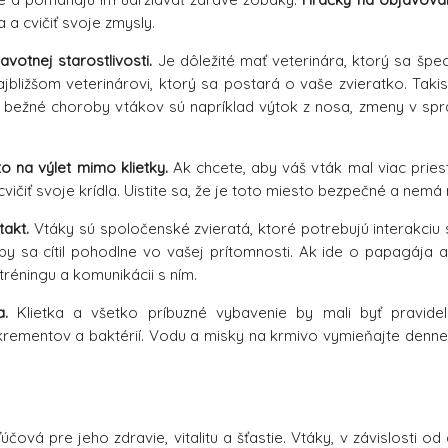
 a cvičiť svoje zmysly.
votnej starostlivosti.
Je dôležité mať veterinára, ktorý sa špec
ajbližšom veterinárovi, ktorý sa postará o vaše zvieratko. Tak
 bežné choroby vtákov sú napríklad výtok z nosa, zmeny v spr
 na výlet mimo klietky.
Ak chcete, aby váš vták mal viac pries
cvičiť svoje krídla. Uistite sa, že je toto miesto bezpečné a nem
takt.
Vtáky sú spoločenské zvieratá, ktoré potrebujú interakciu s 
by sa cítil pohodlne vo vašej prítomnosti. Ak ide o papagája
tréningu a komunikácii s ním.
a.
Klietka a všetko príbuzné vybavenie by mali byť pravidelne
ementov a baktérií. Vodu a misky na krmivo vymieňajte denne, 
účová pre jeho zdravie, vitalitu a šťastie. Vtáky, v závislosti 