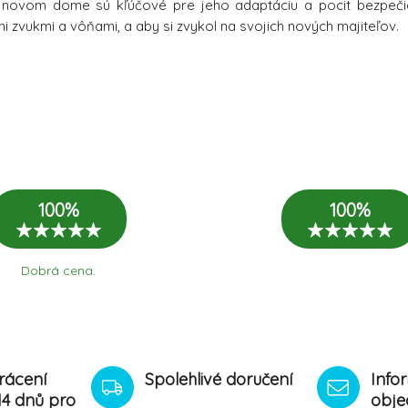
 novom dome sú kľúčové pre jeho adaptáciu a pocit bezpeči
i zvukmi a vôňami, a aby si zvykol na svojich nových majiteľov.
100%
100%
Dobrá cena.
rácení
Spolehlivé doručení
Info
14 dnů pro
obje