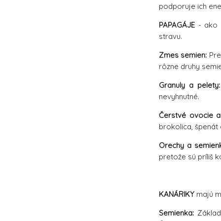
podporuje ich ene
PAPAGÁJE
- ako 
stravu.
Zmes semien:
Pre
rôzne druhy semie
Granuly a pelety:
nevyhnutné.
Čerstvé ovocie a 
brokolica, špenát
Orechy a semien
pretože sú príliš k
KANÁRIKY
majú me
Semienka:
Základo