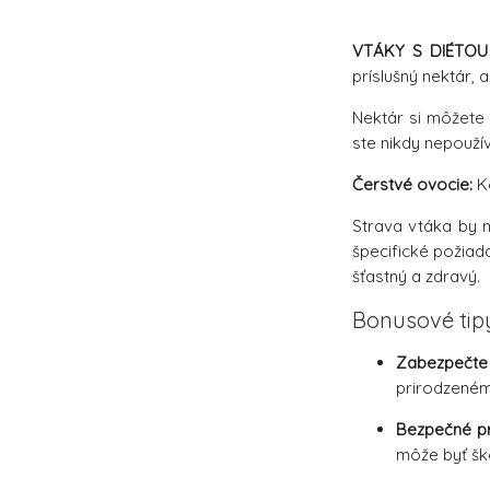
VTÁKY S DIÉTOU
príslušný nektár, 
Nektár si môžete 
ste nikdy nepouží
Čerstvé ovocie:
Ko
Strava vtáka by m
špecifické požiad
šťastný a zdravý.
Bonusové tip
Zabezpečte
prirodzenému
Bezpečné p
môže byť ško