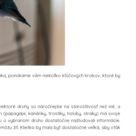
ika, ponúkame vám niekoľko kľúčových krokov, ktoré by
iektoré druhy sú náročnejšie na starostlivosť než iné, a
 (papagáje, kanáriky, trostíky, holuby, straky) má svoje
e si o vybranom druhu dostatočne naštudovali informácie.
 môžu žiť. Klietka by mala byť dostatočne veľká, aby vták