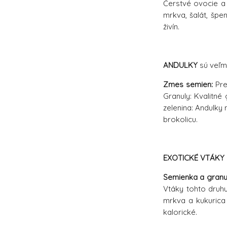
Čerstvé ovocie a 
mrkva, šalát, špe
živín.
ANDULKY
sú veľm
Zmes semien:
Pre
Granuly: Kvalitné
zelenina: Andulky
brokolicu.
EXOTICKÉ VTÁKY
Semienka a granu
Vtáky tohto druhu
mrkva a kukurica 
kalorické.