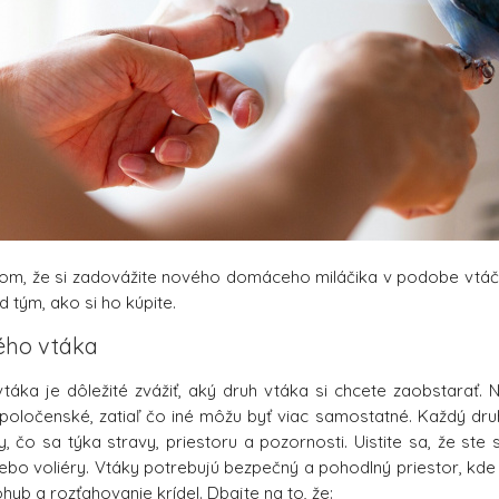
tom, že si zadovážite nového domáceho miláčika v podobe vtáč
d tým, ako si ho kúpite.
ého vtáka
áka je dôležité zvážiť, aký druh vtáka si chcete zaobstarať. N
spoločenské, zatiaľ čo iné môžu byť viac samostatné. Každý druh
y, čo sa týka stravy, priestoru a pozornosti. Uistite sa, že st
alebo voliéry. Vtáky potrebujú bezpečný a pohodlný priestor, kde
hyb a rozťahovanie krídel. Dbajte na to, že: