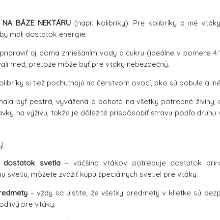
 NA BÁZE NEKTÁRU
(napr. kolibríky). Pre kolibríky a iné vtá
aby mali dostatok energie.
pripraviť aj doma zmiešaním vody a cukru (ideálne v pomere 4:1) 
vali med, pretože môže byť pre vtáky nebezpečný.
libríky si tiež pochutnajú na čerstvom ovocí, ako sú bobule a in
ala byť pestrá, vyvážená a bohatá na všetky potrebné živiny, 
avky na výživu, takže je dôležité prispôsobiť stravu podľa druhu
y
 dostatok svetla
– väčšina vtákov potrebuje dostatok prir
 svetlu, môžete zvážiť kúpu špeciálnych svetiel pre vtáky.
redmety
– vždy sa uistite, že všetky predmety v klietke sú bez
dlivý pre vtáky.