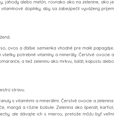
šky, jahody alebo melón, rovnako ako na zelenine, ako je
vy vitamínové doplnky, aby sa zabezpečil vyvážený príjem
žená.
oso, ovos a ďalšie semienka vhodné pre malé papagáje.
i všetky potrebné vitamíny a minerály. Čerstvé ovocie a
omaranče, a tiež zeleninu ako mrkvu, šalát, kapustu alebo
estrú stravu.
anuly s vitamínmi a minerálmi. Čerstvé ovocie a zelenina:
če, mangá a rôzne bobule. Zelenina ako špenát, karfiol,
echy, ale dávajte ich s mierou, pretože môžu byť veľmi