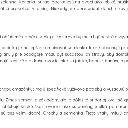
zelenina: Kanáriky si radi pochutnajú na ovocí ako jablká, hru
nát či brokolica. Vitamíny: Niekedy je dobré pridať do ich stra
i obľúbené domáce vtáky a ich strava by mala byť pestrá a vyvá
 andulky je najlepšie kombinovať semienka, ktoré obsahujú pr
 granuly pre papagáje môžu byť súčasťou ich stravy, aby dostal
 majú rady rôzne druhy ovocia, ako sú jablká, bobule, banány a p
(napr. amazónky) majú špecifické výživové potreby a vyžadujú p
ly:
Zmes semien je základom, ale je dôležité pridať aj kvalitné gr
 obľubujú širokú škálu ovocia, ako sú banány, jablká, pomaran
sú tiež veľmi dobré. Orechy a semienka: Tieto vtáky milujú or