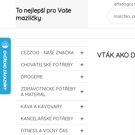
alfadogcz
To nejlepší pro Vaše
mazlíčky
CEZZOO - NAŠE ZNAČKA
VTÁK AKO D
CHOVATELSKÉ POTŘEBY
DROGERIE
ZDRAVOTNICKÉ POTŘEBY
A MATERIÁL
KÁVA A KÁVOVARY
KANCELÁŘSKÉ POTŘEBY
FITNESS A VOLNÝ ČAS