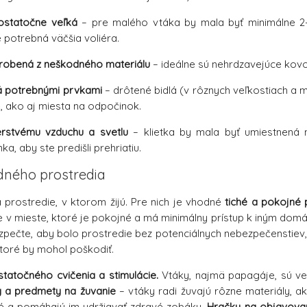
dostatočne veľká
– pre malého vtáka by mala byť minimálne 2-3-
 potrebná väčšia voliéra.
vyrobená z neškodného materiálu
– ideálne sú nehrdzavejúce kovov
á potrebnými prvkami
– drôtené bidlá (v rôznych veľkostiach a m
, ako aj miesta na odpočinok.
erstvému vzduchu a svetlu
– klietka by mala byť umiestnená 
ka, aby ste predišli prehriatiu.
dného prostredia
a prostredie, v ktorom žijú. Pre nich je vhodné
tiché a pokojné 
ka je v mieste, ktoré je pokojné a má minimálny prístup k iným d
pečte, aby bolo prostredie bez potenciálnych nebezpečenstiev,
ktoré by mohol poškodiť.
tatočného cvičenia a stimulácie.
Vtáky, najmä papagáje, sú veľm
 a predmety na žuvanie
– vtáky radi žuvajú rôzne materiály, a
é a pomáhajú im udržiavať zdravé zobáky.
Hračky na objavova