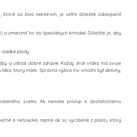
ky, ktoré sa živia nektárom, je veľmi dôležité zabezpečiť
a umiestniť ho do špeciálnych kŕmidiel. Dôležité je, aby
é sladké plody.
aby si udržal dobré zdravie. Každý druh vtáka má svoje
 vtáka, ktorý máte. Správna výživa mu umožní byť aktívny,
odzeného svetla. Ak nemáte prístup k dostatočnému
pečné a netoxické, najmä ak sú vyrobené z plastu, ktorý