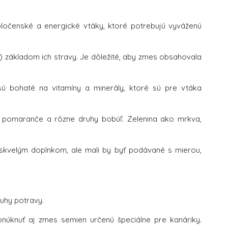
oločenské a energické vtáky, ktoré potrebujú vyváženú
) základom ich stravy. Je dôležité, aby zmes obsahovala
ú bohaté na vitamíny a minerály, ktoré sú pre vtáka
, pomaranče a rôzne druhy bobúľ. Zelenina ako mrkva,
 skvelým doplnkom, ale mali by byť podávané s mierou,
ruhy potravy.
núknuť aj zmes semien určenú špeciálne pre kanáriky.