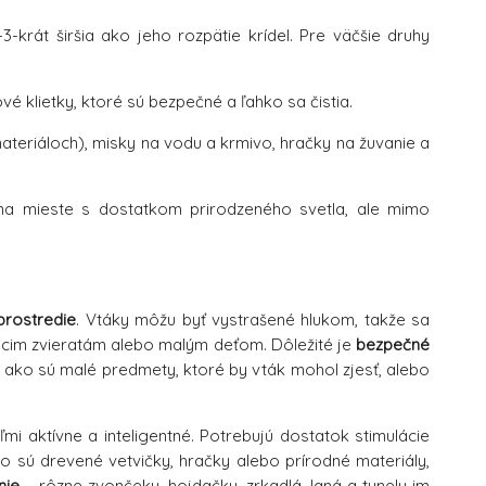
krát širšia ako jeho rozpätie krídel. Pre väčšie druhy
é klietky, ktoré sú bezpečné a ľahko sa čistia.
ateriáloch), misky na vodu a krmivo, hračky na žuvanie a
na mieste s dostatkom prirodzeného svetla, ale mimo
prostredie
. Vtáky môžu byť vystrašené hlukom, takže sa
omácim zvieratám alebo malým deťom. Dôležité je
bezpečné
 ako sú malé predmety, ktoré by vták mohol zjesť, alebo
i aktívne a inteligentné. Potrebujú dostatok stimulácie
ko sú drevené vetvičky, hračky alebo prírodné materiály,
nie
– rôzne zvončeky, hojdačky, zrkadlá, laná a tunely im