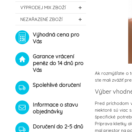
VÝPRODEJ MIX ZBOŽÍ
NEZAŘAZENÉ ZBOŽÍ
Výhodná cena pro
Vás
Garance vrácení
peněz do 14 dnů pro
Vás
Ak rozmýšľate o 
ste mali zvážiť pre
Spolehlivé doručení
Výber vhodn
Pred príchodom vt
Informace o stavu
niektoré sú viac 
objednávky
špecifické potreb
Príprava klietky 
Doručení do 2-5 dnů
mal priestor na po