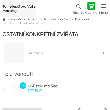
To nejlepší pro Vaše
mazlíčky
Cestino
Menù
Ricerca
Nezařazené zboží
Nutriční doplňky
Pochoutky
Ostatní konkrétní zvířata
OSTATNÍ KONKRÉTNÍ ZVÍŘATA
neurčeno
I più venduti
UGF želví mix 30g
-12%
1.
1.77 EUR