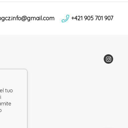
ogcz.info@gmail.com
+421 905 701 907
el tuo
i
ramite
o