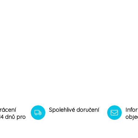
rácení
Spolehlivé doručení
Info
14 dnů pro
obje