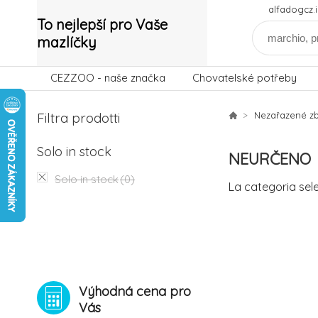
alfadogcz
To nejlepší pro Vaše
mazlíčky
CEZZOO - naše značka
Chovatelské potřeby
Filtra prodotti
Nezařazené zb
Solo in stock
NEURČENO
Solo in stock
(0)
La categoria sel
Výhodná cena pro
Vás