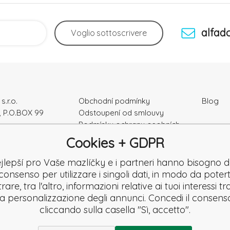
alfad
Voglio
sottoscrivere
s.r.o.
Obchodní podmínky
Blog
, P.O.BOX 99
Odstoupení od smlouvy
Podmínky ochrany osobních
ka
údajú
Cookies + GDPR
Kontakty
e: 52010180
Záruka a Reklamace
jlepší pro Vaše mazlíčky e i partneri hanno bisogno d
K2120864328
Reklamační formulář
consenso per utilizzare i singoli dati, in modo da potert
Denuncia
are, tra l'altro, informazioni relative ai tuoi interessi t
Revisione
la personalizzazione degli annunci. Concedi il consens
cliccando sulla casella "Sì, accetto".