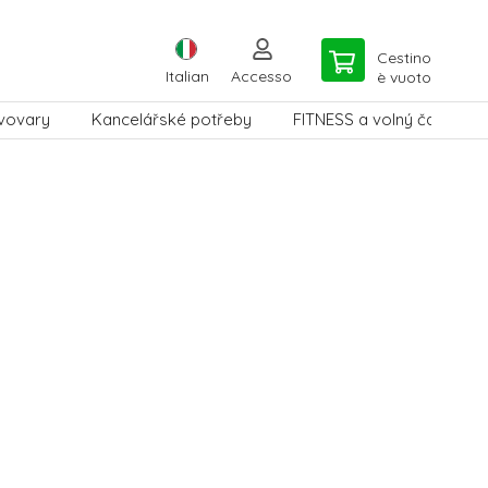
Cestino
Italian
Accesso
è vuoto
vovary
Kancelářské potřeby
FITNESS a volný čas