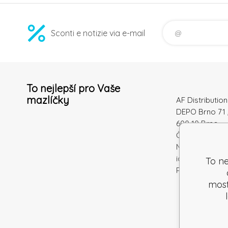
Sconti e notizie via e-mail
To nejlepší pro Vaše
mazlíčky
AF Distribution 
DEPO Brno 71 
600 10 Brno
Česká republi
Numero di
identificazion
To ne
Partita IVA: S
mostr