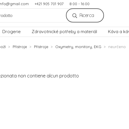
.info@gmail.com
+421 905 701 907
8:00 - 16:00
Ricerca
Drogerie
Zdravotnické potřeby a materiál
Káva a ká
oží
Přístroje
Přístroje
Oxymetry, monitory, EKG
neurčeno
ezionata non contiene alcun prodotto