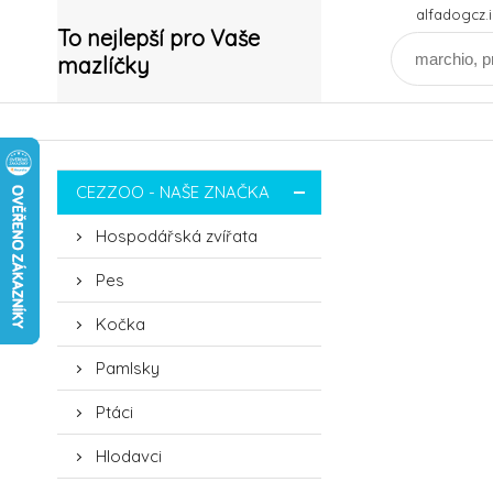
alfadogcz
To nejlepší pro Vaše
mazlíčky
CEZZOO - NAŠE ZNAČKA
Hospodářská zvířata
Pes
Kočka
Pamlsky
Ptáci
Hlodavci