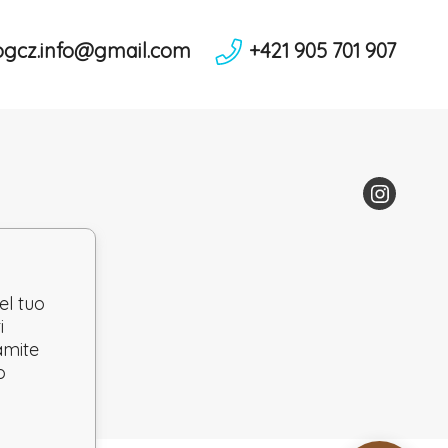
ogcz.info@gmail.com
+421 905 701 907
el tuo
i
ramite
o