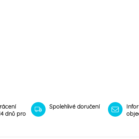
rácení
Spolehlivé doručení
Info
14 dnů pro
obje