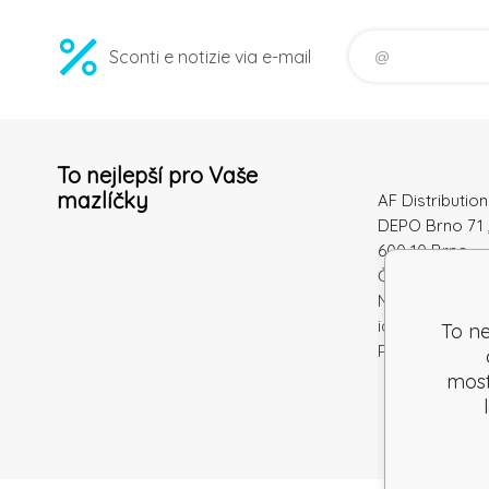
Sconti e notizie via e-mail
To nejlepší pro Vaše
mazlíčky
AF Distribution 
DEPO Brno 71 
600 10 Brno
Česká republi
Numero di
identificazion
To ne
Partita IVA: S
mostr