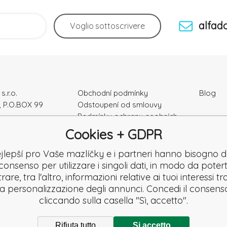
alfad
Voglio
sottoscrivere
s.r.o.
Obchodní podmínky
Blog
, P.O.BOX 99
Odstoupení od smlouvy
Podmínky ochrany osobních
ka
údajú
Cookies + GDPR
Kontakty
e: 52010180
Záruka a Reklamace
jlepší pro Vaše mazlíčky e i partneri hanno bisogno d
K2120864328
Reklamační formulář
consenso per utilizzare i singoli dati, in modo da potert
Denuncia
are, tra l'altro, informazioni relative ai tuoi interessi t
Revisione
la personalizzazione degli annunci. Concedi il consens
cliccando sulla casella "Sì, accetto".
Rifiuta tutto
Si accetto