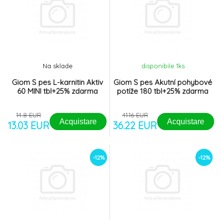
Na sklade
disponibile 1
ks
Giom S pes L-karnitin Aktiv
Giom S pes Akutní pohybové
60 MINI tbl+25% zdarma
potíže 180 tbl+25% zdarma
14.8 EUR
41.16 EUR
Acquistare
Acquistare
13.03 EUR
36.22 EUR
-12%
-12%