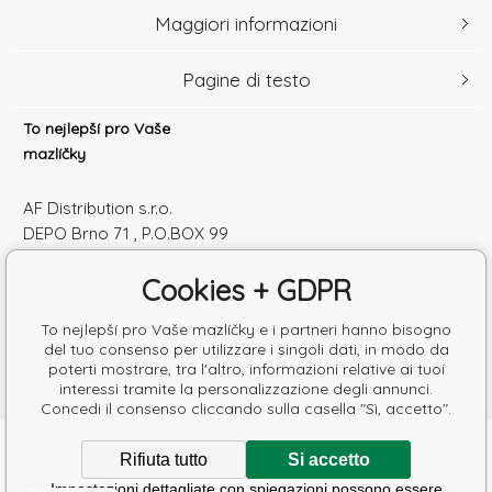
Maggiori informazioni
Pagine di testo
To nejlepší pro Vaše
mazlíčky
AF Distribution s.r.o.
DEPO Brno 71 , P.O.BOX 99
600 10 Brno
Cookies + GDPR
Česká republika
Numero di identificazione: 52010180
To nejlepší pro Vaše mazlíčky e i partneri hanno bisogno
Partita IVA: SK2120864328
del tuo consenso per utilizzare i singoli dati, in modo da
poterti mostrare, tra l'altro, informazioni relative ai tuoi
interessi tramite la personalizzazione degli annunci.
Concedi il consenso cliccando sulla casella "Sì, accetto".
Copyright © 2026 AF Distribution s.r.o.
Rifiuta tutto
Si accetto
Tutti i diritti riservati.
Impostazioni dettagliate con spiegazioni possono essere
Poradíme s výběrem krmiva