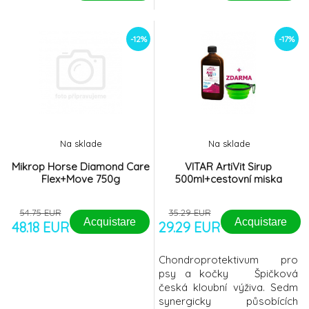
-12%
-17%
Na sklade
Na sklade
Mikrop Horse Diamond Care
VITAR ArtiVit Sirup
Flex+Move 750g
500ml+cestovní miska
54.75 EUR
35.29 EUR
Acquistare
Acquistare
48.18 EUR
29.29 EUR
Chondroprotektivum pro
psy a kočky Špičková
česká kloubní výživa. Sedm
synergicky působících