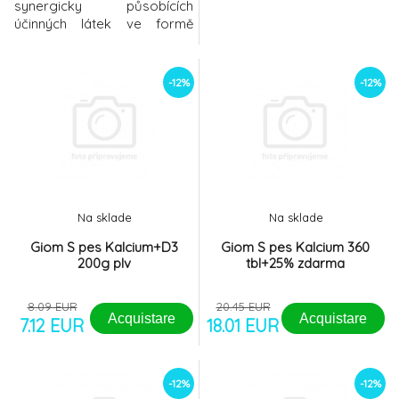
synergicky působících
účinných látek ve formě
sirupu, která umožňuje
podávání i při dlouhodobé
terapii. Psi i kočky sirup
-12%
-12%
velmi dobře snáší.
Veterinární nutriční doplněk
pro psy a kočky. Kloubní
výživa a regenerace
kloubních chrupavek a vazů
Aktivní slož
Na sklade
Na sklade
Giom S pes Kalcium+D3
Giom S pes Kalcium 360
200g plv
tbl+25% zdarma
8.09 EUR
20.45 EUR
Acquistare
Acquistare
7.12 EUR
18.01 EUR
-12%
-12%