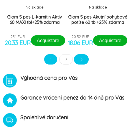
Na sklade
Na sklade
Giom S pes L-karnitin Aktiv
Giom S pes Akutní pohybové
60 MAXI tbl+25% zdarma
potíže 60 tbl+25% zdarma
23.1 EUR
20.52 EUR
Acquistare
Acquistare
20.33 EUR
18.06 EUR
1
7
Výhodná cena pro Vás
Garance vrácení peněz do 14 dnů pro Vás
Spolehlivé doručení