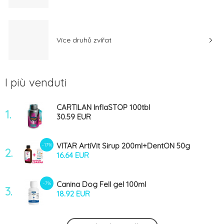
Více druhů zvířat
I più venduti
CARTILAN InflaSTOP 100tbl
1.
30.59 EUR
VITAR ArtiVit Sirup 200ml+DentON 50g
-17%
2.
16.64 EUR
Canina Dog Fell gel 100ml
-7%
3.
18.92 EUR
Gelapony Fast 600g
-9%