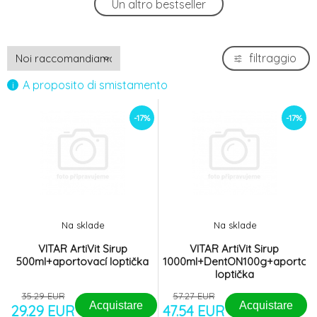
Un altro bestseller
4.
39.26 EUR
CARTILAN Base K2+D3 100tbl
filtraggio
5.
30.59 EUR
A proposito di smistamento
VITAR ArtiVit Sirup 500ml+reflexní batůžek
-17%
6.
-17%
-17%
29.29 EUR
Canina Welpenkalk plv 300g
-7%
7.
14.33 EUR
Atlet MSM pro koně 700g
-12%
8.
Na sklade
Na sklade
55.52 EUR
VITAR ArtiVit Sirup
VITAR ArtiVit Sirup
500ml+aportovací loptička
1000ml+DentON100g+aportova
CARTILAN Nutri K2+D3 100tbl
loptička
9.
34.06 EUR
35.29 EUR
57.27 EUR
Acquistare
Acquistare
29.29 EUR
47.54 EUR