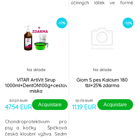
účinných látek ve formě
sirupu, která umožňuje
podávání i při dlouhodobé
terapii. Psi i kočky sirup velmi
-17%
-12%
dobře snáší. Veterinární
nutriční doplněk pro psy a
kočky. Kloubní výživa a
regenerace kloubních
chrupavek a vazů Aktivní
složk
Na sklade
Na sklade
VITAR ArtiVit Sirup
Giom S pes Kalcium 180
1000ml+DentON100g+cestovní
tbl+25% zdarma
miska
57.27 EUR
12.73 EUR
Acquistare
Acquistare
47.54 EUR
11.19 EUR
Chondroprotektivum pro
psy a kočky Špičková
česká kloubní výživa. Sedm