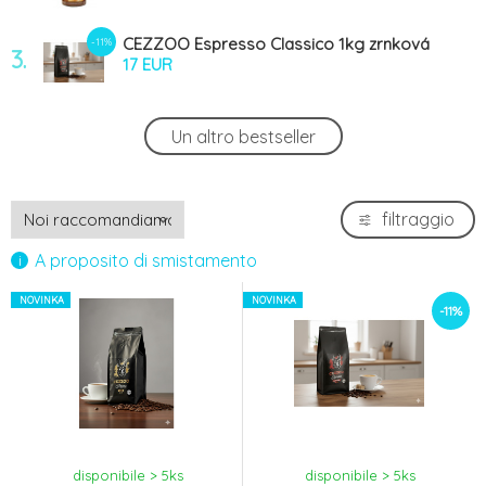
CEZZOO Espresso Classico 1kg zrnková
-11%
3.
káva
17 EUR
CEZZOO Aroma GOLD 1kg zrnková káva
Un altro bestseller
4.
17.99 EUR
Ristora Čokoláda 1kg
filtraggio
5.
11.4 EUR
A proposito di smistamento
NOVINKA
NOVINKA
-11%
disponibile > 5
ks
disponibile > 5
ks