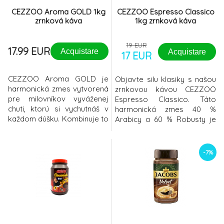
CEZZOO Aroma GOLD 1kg
CEZZOO Espresso Classico
zrnková káva
1kg zrnková káva
19 EUR
17.99 EUR
Acquistare
Acquistare
17 EUR
CEZZOO Aroma GOLD je
Objavte silu klasiky s našou
harmonická zmes vytvorená
zrnkovou kávou CEZZOO
pre milovníkov vyváženej
Espresso Classico. Táto
chuti, ktorú si vychutnáš v
harmonická zmes 40 %
každom dúšku. Kombinuje to
Arabicy a 60 % Robusty je
najlepšie z dvoch svetov:
navrhnutá pre milovníkov
jemnosť a arómu Arabicy s
intenzívneho espressa s
intenzitou a silou Robusty.
bohatou cremou a plnou
-7%
chuťou.Plná chuť s jemnou
horkosťou