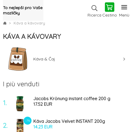
To nejlepší pro Vaše
mazlíčky
Cestino
Menù
Ricerca
Káva a kávovary
KÁVA A KÁVOVARY
Káva & Čaj
I più venduti
Jacobs Krönung instant coffee 200 g
1.
17.52 EUR
Káva Jacobs Velvet INSTANT 200g
-7%
2.
14.23 EUR