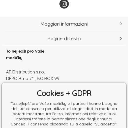
Maggiori informazioni
Pagine di testo
To nejlepší pro Vaše
mazlíčky
AF Distribution s.r.o.
DEPO Brno 71 , P.O.BOX 99
600 10 Brno
Cookies + GDPR
Česká republika
Numero di identificazione: 52010180
To nejlepší pro Vaše mazlíčky e i partneri hanno bisogno
Partita IVA: SK2120864328
del tuo consenso per utilizzare i singoli dati, in modo da
poterti mostrare, tra l'altro, informazioni relative ai tuoi
interessi tramite la personalizzazione degli annunci.
Concedi il consenso cliccando sulla casella "Sì, accetto".