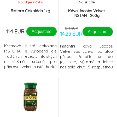
Na objednávku
Na sklade
Ristora Čokoláda 1kg
Káva Jacobs Velvet
INSTANT 200g
15.3 EUR
11.4 EUR
Acquistare
Acquistare
14.23 EUR
Krémově hustá čokoláda
Instantní káva Jacobs
RISTORA je vyrobena dle
Velvet vás uchvátí bohatou
tradičních receptur italských
pěnou. Ponořte se do
mistrů.Směs určená pro
její plné, výrazné a lehce
přípravu velmi husté horké
nasládlé chuti. S rozpustnou
čokolády. Vynikající chuť s
kávou Velvet si vychutnáte
vysokým obsahem kakaa
každý doušek plný lehkosti a
zaručuje dokonalý požitek.
nekonečné jemnosti. Káva je
Výhodou čokolády je volba
zpracována speciální
hustoty nápoje - od
metodou sprejování. 100%
krémové čokolády až po
rozpustná káva Směs
pudinkově hustou čokoládu.
arabica a robusta
Ristora tmavá horká
Zpracována metodou
čok
sprejování Bohatá same