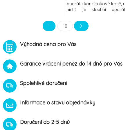
aparátu konískokové koně, u
nichž je kloubní aparát
namáhán nejvícestarší koně
na podporu mobilitykoně
1
18
trpící akutními, chronickými či
degenerativními procesy v
kloubech, vazech nebo
Výhodná cena pro Vás
šlachách CHONDRO liq. je
tekutý doplněk stravy pro
podporu zdraví chrupavek a
správné produkce sy
Garance vrácení peněz do 14 dnů pro Vás
Spolehlivé doručení
Informace o stavu objednávky
Doručení do 2-5 dnů