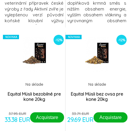
veterinární přípravek české
doplňková krmná směs s
výroby z řady Aktivní zvíře je
nižším obsahem energie,
vylepšenou verzí původní
vyšším obsahem vlákniny a
koňské kloubní výživy
vyrovnaným obsahem
Gelorenhorse Želé kostky s
ostatních složek
příchutí jablka s vysokým
zabezpečuje veškeré nutriční
obsahem účinných látek
NOVINKA
požadavky pro koně při nižší
NOVINKA
-12%
-12%
doporučují chovatelé
zátěži, kdy jako náhrada za
závodních koní pro péči o
oves poskytuje
klouby a k prodloužení
nejekonomičtější variantu
aktivního života nejen
krmiva.Obsahuje minerálně
sportovních koní. Účinné
vitaminózní vybalancovaný
látky: Kyselina h
komplex s částí minerálů
Na sklade
Na sklade
Equital Müsli bezobilné pre
Equital Müsli bez ovsa pre
kone 20kg
kone 20kg
37.95 EUR
33.74 EUR
Acquistare
Acquistare
33.38 EUR
29.69 EUR