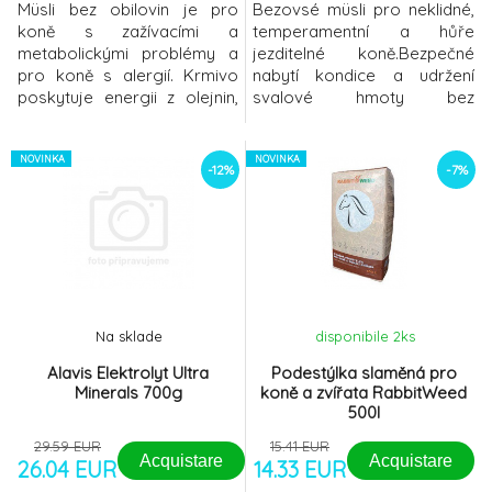
Müsli bez obilovin je pro
Bezovsé müsli pro neklidné,
koně s zažívacími a
temperamentní a hůře
metabolickými problémy a
jezditelné koně.Bezpečné
pro koně s alergií. Krmivo
nabytí kondice a udržení
poskytuje energii z olejnin,
svalové hmoty bez
hydrotermicky upravených
nadměrné vzrušivosti, bez
luštěnin, lehce stravitelné
horké energie. Neobsahuje
vlákniny a rostlinných
NOVINKA
oves.Dávkování dospělý kůň
NOVINKA
-12%
-7%
olejů. Krmivo má nízký
1 – 3 kg/ks/den, pony 0,2 –
obsah škrobů a cukrů. Müsli
0,5 kg/ks/denBalení: 20
bez obilovin je vhodné pro
kg Složení a obsah: kukuřice
koně s nadváhou,
mačkaná, vojtěškové úsušky,
žaludečními vředy, pro koně
melasa řepná, rohovníkové
se záněty kopy
lusky, pš
Na sklade
disponibile 2
ks
Alavis Elektrolyt Ultra
Podestýlka slaměná pro
Minerals 700g
koně a zvířata RabbitWeed
500l
29.59 EUR
15.41 EUR
Acquistare
Acquistare
26.04 EUR
14.33 EUR