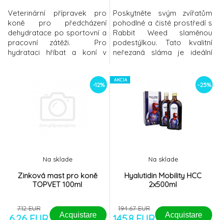
Veterinární přípravek pro
Poskytněte svým zvířatům
koně pro předcházení
pohodlné a čisté prostředí s
dehydratace po sportovní a
Rabbit Weed slaměnou
pracovní zátěži. Pro
podestýlkou. Tato kvalitní
hydrataci hříbat a koní v
neřezaná sláma je ideální
pracovní a sportovní zátěži.
pro koně, hospodářská i
Zvýšené pocení a zvýšená
domácí zvířata, jako jsou
dechová frekvence vede k
králíci, morčata nebo
AKCIA
-12%
-25%
dehydrataci a ke ztrátě
slepice. Díky své vysoké
iontů. K pocení dochází
absorpční schopnosti a
nejen za teplého či horkého
bezprašnému složení
počasí, ale i za zvýšené
zajišťuje optimální hygienu
zátěže sportem, prací či při
stájí a chlévů. Rabbit Weed
stresu
podestýlka se ne
Na sklade
Na sklade
Zinková mast pro koně
Hyalutidin Mobility HCC
TOPVET 100ml
2x500ml
7.12 EUR
194.67 EUR
Acquistare
Acquistare
6.26 EUR
145.8 EUR