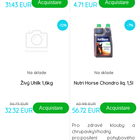
Acquistare
Acquistare
31.43 EUR
4.71 EUR
-12%
-7%
Na sklade
Na sklade
Živý Uhlík 1,6kg
Nutri Horse Chondro liq. 1,5l
36.73 EUR
60.98 EUR
Acquistare
Acquistare
32.32 EUR
56.72 EUR
Pro zdravé klouby a
chrupavkyVhodný
pro:posílení pohybového