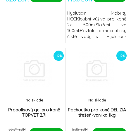
Hyalutidin Mobility
HCCKloubní výživa pro koně
2x 500mlSložení ve
100ml:Roztok farmaceuticky
čisté vody s Hyaluron-
Chondroitin- Komplexem
(HCK) 2500 mg, invertní cukr
45 g.Doplňkové látky:Vitamín
-12%
-12%
E jako DL-alfa-
tokoferolacetát 75 mg,
konzervační látka: sorbát
draselný (E202).Energetická
hodnota ve 100ml:
820kj/195kcalDoporučené
dávkování
Na sklade
Na sklade
Propolisový gel pro koně
Pochoutka pro koně DELIZIA
TOPVET 2,7l
třešeň-vanilka 1kg
35.71 EUR
5.35 EUR