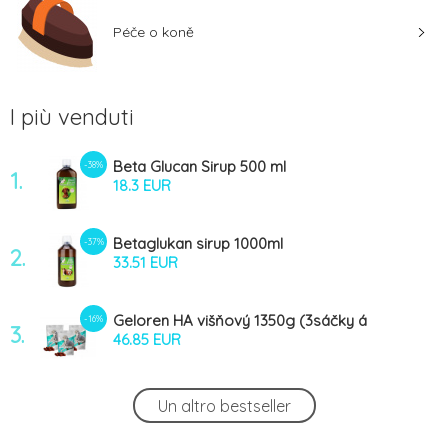
Péče o koně
I più venduti
Beta Glucan Sirup 500 ml
-38%
1.
18.3 EUR
Betaglukan sirup 1000ml
-37%
2.
33.51 EUR
Geloren HA višňový 1350g (3sáčky á
-16%
3.
450g)
46.85 EUR
Alavis MSM pro koně plv 600g
-25%
Un altro bestseller
4.
32.99 EUR