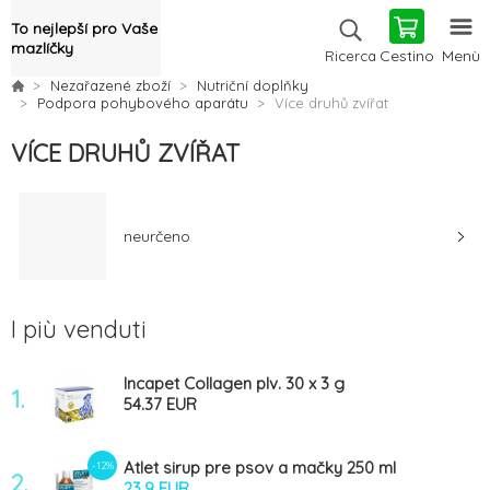
To nejlepší pro Vaše
mazlíčky
Cestino
Menù
Ricerca
Nezařazené zboží
Nutriční doplňky
Podpora pohybového aparátu
Více druhů zvířat
VÍCE DRUHŮ ZVÍŘAT
neurčeno
I più venduti
Incapet Collagen plv. 30 x 3 g
1.
54.37 EUR
Atlet sirup pre psov a mačky 250 ml
-12%
2.
23.9 EUR