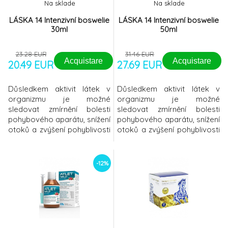
Na sklade
Na sklade
LÁSKA 14 Intenzivní boswelie
LÁSKA 14 Intenzivní boswelie
30ml
50ml
23.28 EUR
31.46 EUR
Acquistare
Acquistare
20.49 EUR
27.69 EUR
Důsledkem aktivit látek v
Důsledkem aktivit látek v
organizmu je možné
organizmu je možné
sledovat zmírnění bolesti
sledovat zmírnění bolesti
pohybového aparátu, snížení
pohybového aparátu, snížení
otoků a zvýšení pohyblivosti
otoků a zvýšení pohyblivosti
kloubů. Vhodné pro starší
kloubů. Vhodné pro starší
zvířata s chronickými
zvířata s chronickými
pohybovými obtížemi,
pohybovými obtížemi,
-12%
vhodné pro sportovně
vhodné pro sportovně
aktivní zvířata. Vhodné při
aktivní zvířata. Vhodné při
akutních pohybových
akutních pohybových
obtížích a při
obtížích a při
rekonvalescenci
rekonvalescenci
pooperačních stavů. Vhodné
pooperačních stavů. Vhodné