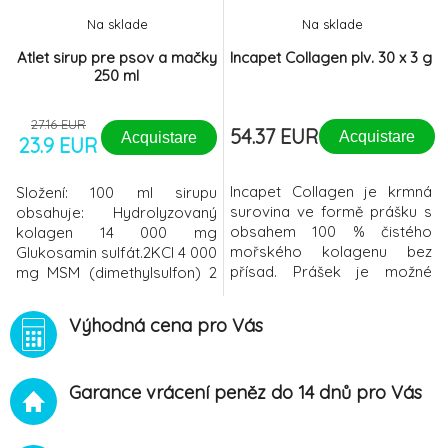
pro psy s epilep
pro psy s epilep
Na sklade
Na sklade
Atlet sirup pre psov a mačky
Incapet Collagen plv. 30 x 3 g
250 ml
27.16 EUR
54.37 EUR
Acquistare
Acquistare
23.9 EUR
Incapet Collagen je krmná
Složení: 100 ml sirupu
surovina ve formě prášku s
obsahuje: Hydrolyzovaný
obsahem 100 % čistého
kolagen 14 000 mg
mořského kolagenu bez
Glukosamin sulfát.2KCl 4 000
přísad. Prášek je možné
mg MSM (dimethylsulfon) 2
použít v suché formě nebo je
400 mg Chondroitin sulfát 2
velice dobře rozpustný ve
400 mg Kyselina
Výhodná cena pro Vás
vodě. Balení obsahuje 30
hyaluronová 200 mg
sáčků o hmotnosti 3 g.
Brusinkový extrakt 120 mg
Hmotnost obsahu:
Boswelia serrata extrakt
Garance vrácení peněz do 14 dnů pro Vás