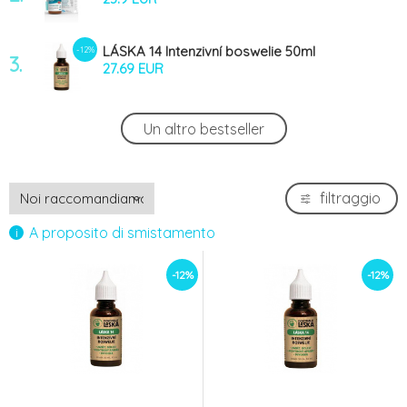
LÁSKA 14 Intenzivní boswelie 50ml
-12%
3.
27.69 EUR
LÁSKA 14 Intenzivní boswelie 30ml
-12%
Un altro bestseller
4.
20.49 EUR
filtraggio
A proposito di smistamento
-12%
-12%