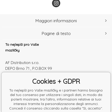
Maggiori informazioni
Pagine di testo
To nejlepší pro Vaše
mazlíčky
AF Distribution s.r.o.
DEPO Brno 71 , P.O.BOX 99
600 10 Brno
Cookies + GDPR
Česká republika
Numero di identificazione: 52010180
To nejlepší pro Vaše mazlíčky e i partneri hanno bisogno
Partita IVA: SK2120864328
del tuo consenso per utilizzare i singoli dati, in modo da
poterti mostrare, tra l'altro, informazioni relative ai tuoi
interessi tramite la personalizzazione degli annunci.
Concedi il consenso cliccando sulla casella "Sì, accetto".