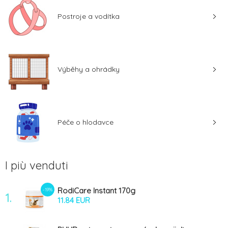
Postroje a vodítka
Výběhy a ohrádky
Péče o hlodavce
I più venduti
RodiCare Instant 170g
-19%
1.
11.84 EUR