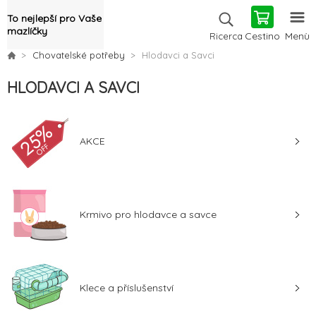
To nejlepší pro Vaše
mazlíčky
Cestino
Menù
Ricerca
Chovatelské potřeby
Hlodavci a Savci
HLODAVCI A SAVCI
AKCE
Krmivo pro hlodavce a savce
Klece a příslušenství