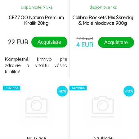
disponibile > 5
ks
disponibile 1
ks
CEZZOO Natura Premium
Calibra Rockets Mix Škrečky
Králík 20kg
& Malé hlodavce 900g
4.44 EUR
22 EUR
Acquistare
Acquistare
4 EUR
Kompletné krmivo pre
zdravie a vitalitu vášho
králika!
NOVINKA
NOVINKA
-10%
-10%
Na sklade
Na sklade