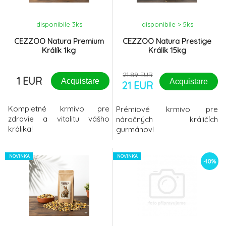
proudit čerstvý
vzduch.MOŽNOST PŘIPEVNIT
disponibile 3
ks
disponibile > 5
ks
VISACÍ
CEZZOO Natura Premium
CEZZOO Natura Prestige
Králík 1kg
Králík 15kg
21.89 EUR
1 EUR
Acquistare
Acquistare
21 EUR
Kompletné krmivo pre
Prémiové krmivo pre
zdravie a vitalitu vášho
náročných králičích
králika!
gurmánov!
NOVINKA
NOVINKA
-10%