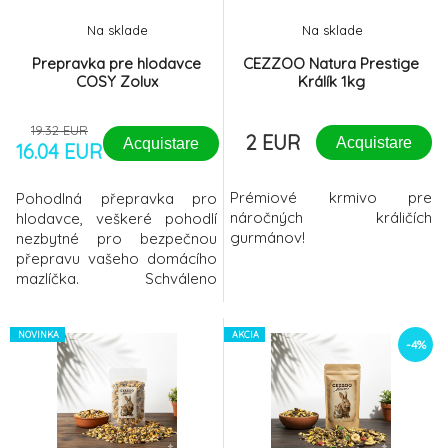
Hračka hlodavec EHOP mrkev z kukuř.
-17%
8.
Na sklade
Na sklade
listu Zolux
2.64 EUR
Prepravka pre hlodavce
CEZZOO Natura Prestige
COSY Zolux
Králík 1kg
Barevný tunel pro hlodavce 18/130cm
9.
TRIXIE
6.1 EUR
19.32 EUR
2 EUR
Acquistare
Acquistare
16.04 EUR
Prémiové krmivo pre
Pohodlná přepravka pro
náročných králičích
hlodavce, veškeré pohodlí
gurmánov!
nezbytné pro bezpečnou
přepravu vašeho domácího
mazlíčka. Schváleno
veterinárním lékařemVysoce
odolný: nosnost až 2,5 kg 2
PRAKTICKÁ UCHAUcha se
NOVINKA
AKCIA
-4%
snadno složí dolů, což
zjednoduší
skladování.PRŮHLEDNÉ
VÍKONa svého mazlíčka
uvidíte a bude k němu