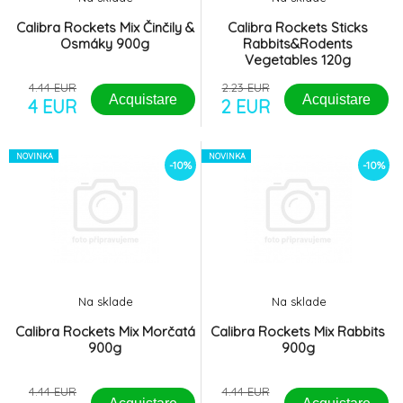
Calibra Rockets Mix Činčily &
Calibra Rockets Sticks
Osmáky 900g
Rabbits&Rodents
Vegetables 120g
4.44 EUR
2.23 EUR
Acquistare
Acquistare
4 EUR
2 EUR
NOVINKA
NOVINKA
-10%
-10%
Na sklade
Na sklade
Calibra Rockets Mix Morčatá
Calibra Rockets Mix Rabbits
900g
900g
4.44 EUR
4.44 EUR