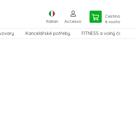
Cestino
Italian
Accesso
è vuoto
vovary
Kancelářské potřeby
FITNESS a volný čas