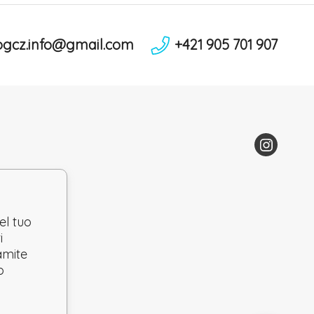
ogcz.info@gmail.com
+421 905 701 907
el tuo
i
ramite
o