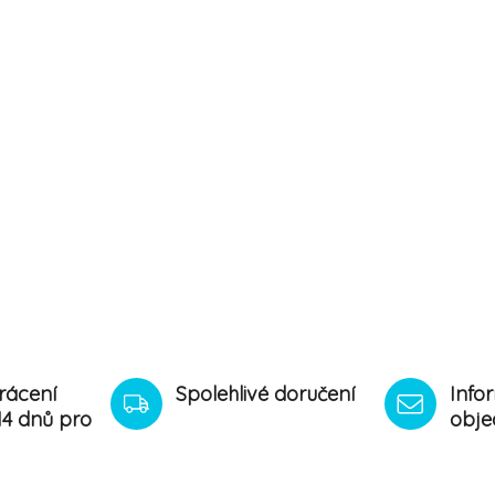
rácení
Spolehlivé doručení
Info
14 dnů pro
obje