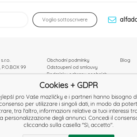
alfad
Voglio
sottoscrivere
s.r.o.
Obchodní podmínky
Blog
, P.O.BOX 99
Odstoupení od smlouvy
Podmínky ochrany osobních
ka
údajú
Cookies + GDPR
Kontakty
e: 52010180
Záruka a Reklamace
jlepší pro Vaše mazlíčky e i partneri hanno bisogno d
K2120864328
Reklamační formulář
consenso per utilizzare i singoli dati, in modo da potert
Denuncia
are, tra l'altro, informazioni relative ai tuoi interessi t
Revisione
la personalizzazione degli annunci. Concedi il consens
cliccando sulla casella "Sì, accetto".