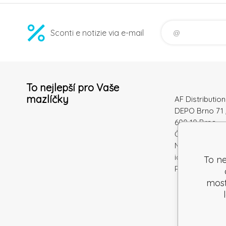
Sconti e notizie via e-mail
To nejlepší pro Vaše
mazlíčky
AF Distribution 
DEPO Brno 71 
600 10 Brno
Česká republi
Numero di
identificazion
To ne
Partita IVA: S
mostr