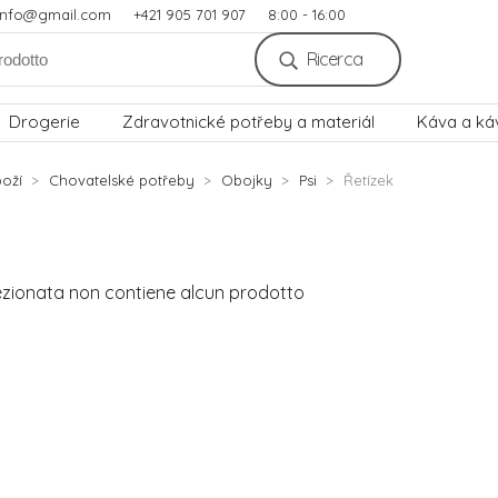
.info@gmail.com
+421 905 701 907
8:00 - 16:00
Ricerca
Drogerie
Zdravotnické potřeby a materiál
Káva a ká
oží
Chovatelské potřeby
Obojky
Psi
Řetízek
ezionata non contiene alcun prodotto