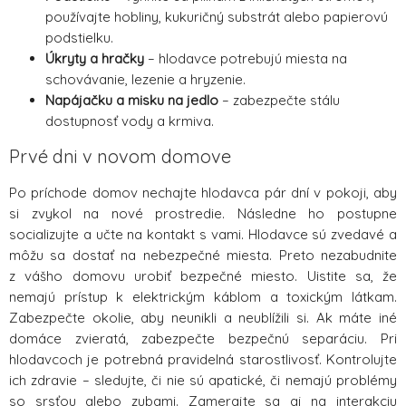
používajte hobliny, kukuričný substrát alebo papierovú
podstielku.
Úkryty a hračky
– hlodavce potrebujú miesta na
schovávanie, lezenie a hryzenie.
Napájačku a misku na jedlo
– zabezpečte stálu
dostupnosť vody a krmiva.
Prvé dni v novom domove
Po príchode domov nechajte hlodavca pár dní v pokoji, aby
si zvykol na nové prostredie. Následne ho postupne
socializujte a učte na kontakt s vami. Hlodavce sú zvedavé a
môžu sa dostať na nebezpečné miesta. Preto nezabudnite
z vášho domovu urobiť bezpečné miesto. Uistite sa, že
nemajú prístup k elektrickým káblom a toxickým látkam.
Zabezpečte okolie, aby neunikli a neublížili si. Ak máte iné
domáce zvieratá, zabezpečte bezpečnú separáciu. Pri
hlodavcoch je potrebná pravidelná starostlivosť. Kontrolujte
ich zdravie – sledujte, či nie sú apatické, či nemajú problémy
so srsťou alebo zubami. Zamerajte sa aj na interakciu