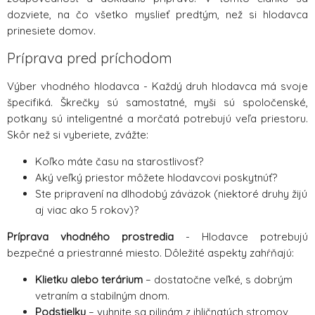
dozviete, na čo všetko myslieť predtým, než si hlodavca
prinesiete domov.
Príprava pred príchodom
Výber vhodného hlodavca - Každý druh hlodavca má svoje
špecifiká. Škrečky sú samostatné, myši sú spoločenské,
potkany sú inteligentné a morčatá potrebujú veľa priestoru.
Skôr než si vyberiete, zvážte:
Koľko máte času na starostlivosť?
Aký veľký priestor môžete hlodavcovi poskytnúť?
Ste pripravení na dlhodobý záväzok (niektoré druhy žijú
aj viac ako 5 rokov)?
Príprava vhodného prostredia
- Hlodavce potrebujú
bezpečné a priestranné miesto. Dôležité aspekty zahŕňajú:
Klietku alebo terárium
– dostatočne veľké, s dobrým
vetraním a stabilným dnom.
Podstielku
– vyhnite sa pilinám z ihličnatých stromov,