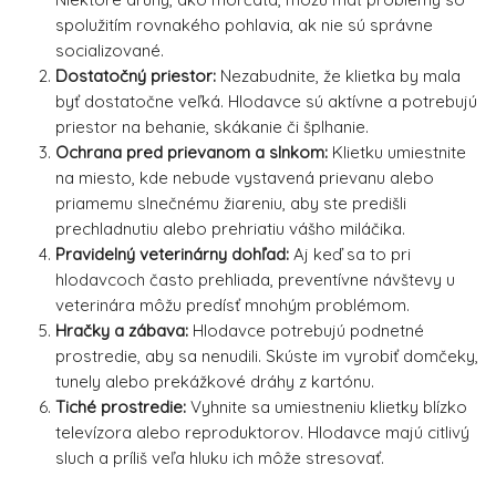
spolužitím rovnakého pohlavia, ak nie sú správne
socializované.
Dostatočný priestor:
Nezabudnite, že klietka by mala
byť dostatočne veľká. Hlodavce sú aktívne a potrebujú
priestor na behanie, skákanie či šplhanie.
Ochrana pred prievanom a slnkom:
Klietku umiestnite
na miesto, kde nebude vystavená prievanu alebo
priamemu slnečnému žiareniu, aby ste predišli
prechladnutiu alebo prehriatiu vášho miláčika.
Pravidelný veterinárny dohľad:
Aj keď sa to pri
hlodavcoch často prehliada, preventívne návštevy u
veterinára môžu predísť mnohým problémom.
Hračky a zábava:
Hlodavce potrebujú podnetné
prostredie, aby sa nenudili. Skúste im vyrobiť domčeky,
tunely alebo prekážkové dráhy z kartónu.
Tiché prostredie:
Vyhnite sa umiestneniu klietky blízko
televízora alebo reproduktorov. Hlodavce majú citlivý
sluch a príliš veľa hluku ich môže stresovať.