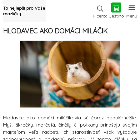
To nejlepší pro Vaše
mazlíčky
Cestino
Menù
Ricerca
HLODAVEC AKO DOMÁCI MILÁČIK
Hlodavce ako domáci miláčikovia sú čoraz populárnejšie.
Myši, škrečky, morčatá, činčily či potkany prinášajú svojim
majiteľom veľa radosti. Ich starostlivosť však vyžaduje
zodpovednosť a dôkladnú prípravu. V tomto článku sa