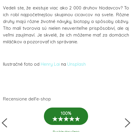
Vedeli ste, že existuje viac ako 2 000 druhov hlodavcov? To
ich robí najpočetnejšou skupinou cicavcov na svete. Rôzne
druhy majú rôzne životné návyky, biotopy a spôsoby obživy.
Títo malí tvorovia sú nielen neuveriteľne prispôsobiví, ale aj
veľmi zaujímaví. Je skvelé, že ich môžeme mať za domácich
miláčikov a pozorovať ich správanie.
Ilustračné foto od
Henry Lai
na
Unsplash
Recensione dell'e-shop
100%
Rychle doručeno