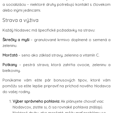
a socializáciu – niektoré druhy potrebujú kontakt s človekom
alebo inými jedincami.
Strava a výživa
Každý hlodavec má špecifické požiadavky na stravu:
Škrečky a myši
– granulované krmivo doplnené o semená a
zeleninu.
Morčatá
– seno ako základ stravy, zelenina a vitamín C.
Potkany
– pestrá strava, ktorá zahŕňa ovocie, zeleninu a
bielkoviny.
Ponúkame vám ešte pár bonusových tipov, ktoré vám
pomôžu sa ešte lepšie pripraviť na príchod nového hlodavca
do vašej rodiny.
Výber správneho pohlavia:
Ak plánujete chovať viac
hlodavcov, zistite si, či sa rovnaké pohlavia znášajú.
Niektoré druhy, ako morčatá, môžu mať problémy so