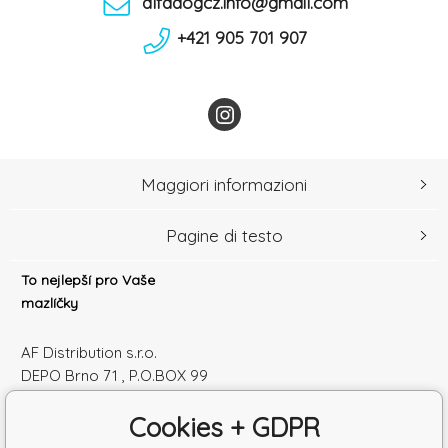
alfadogcz.info@gmail.com
+421 905 701 907
Maggiori informazioni
Pagine di testo
To nejlepší pro Vaše
mazlíčky
AF Distribution s.r.o.
DEPO Brno 71 , P.O.BOX 99
600 10 Brno
Cookies + GDPR
Česká republika
Numero di identificazione: 52010180