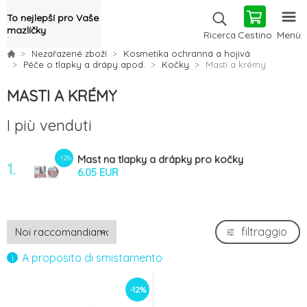
To nejlepší pro Vaše
mazlíčky
Cestino
Menù
Ricerca
Nezařazené zboží
Kosmetika ochranná a hojivá
Péče o tlapky a drápy apod.
Kočky
Masti a krémy
MASTI A KRÉMY
I più venduti
Mast na tlapky a drápky pro kočky
-12%
1.
TOPVET 30ml
6.05 EUR
filtraggio
A proposito di smistamento
-12%