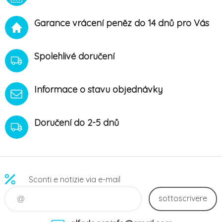
preventivnímu ošetření kůže
tlapek, drápků a jejich lůžek.
Garance vrácení peněz do 14 dnů pro Vás
Mast vykazuje místní
ochranný účinek proti
nepříznivým vlivům
prostředí, zejména
Spolehlivé doručení
Informace o stavu objednávky
Doručení do 2-5 dnů
Sconti e notizie via e-mail
sottoscrivere