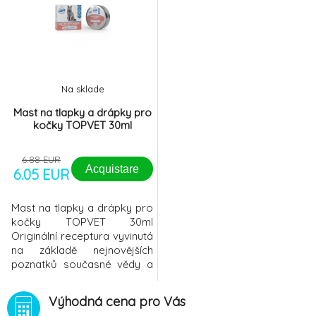
Na sklade
Mast na tlapky a drápky pro
kočky TOPVET 30ml
6.88 EUR
Acquistare
6.05 EUR
Mast na tlapky a drápky pro
kočky TOPVET 30ml
Originální receptura vyvinutá
na základě nejnovějších
poznatků současné vědy a
moderní fytofarmacie.Mast
na tlapky a drápky Topvet je
Výhodná cena pro Vás
luxusní prostředek k