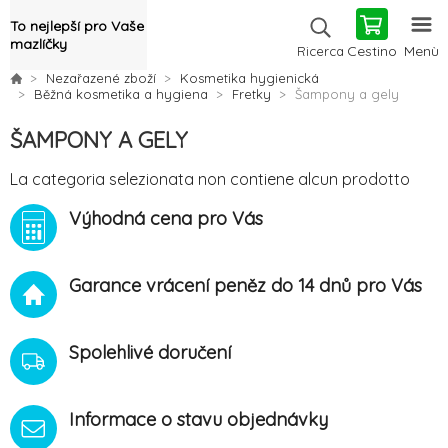
To nejlepší pro Vaše
mazlíčky
Cestino
Menù
Ricerca
Nezařazené zboží
Kosmetika hygienická
Běžná kosmetika a hygiena
Fretky
Šampony a gely
ŠAMPONY A GELY
La categoria selezionata non contiene alcun prodotto
Výhodná cena pro Vás
Garance vrácení peněz do 14 dnů pro Vás
Spolehlivé doručení
Informace o stavu objednávky