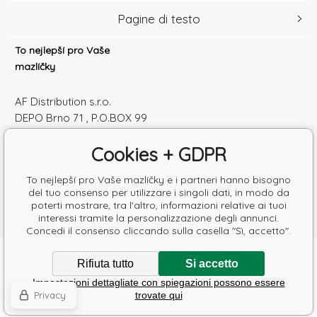
Pagine di testo
To nejlepší pro Vaše
mazlíčky
AF Distribution s.r.o.
DEPO Brno 71 , P.O.BOX 99
600 10 Brno
Cookies + GDPR
Česká republika
Numero di identificazione: 52010180
To nejlepší pro Vaše mazlíčky e i partneri hanno bisogno
Partita IVA: SK2120864328
del tuo consenso per utilizzare i singoli dati, in modo da
poterti mostrare, tra l'altro, informazioni relative ai tuoi
interessi tramite la personalizzazione degli annunci.
Concedi il consenso cliccando sulla casella "Sì, accetto".
Copyright © 2026 AF Distribution s.r.o.
Rifiuta tutto
Si accetto
Tutti i diritti riservati.
Impostazioni dettagliate con spiegazioni possono essere
Poradíme s výběrem krmiva
Ecommerce solutions
BINARGON.cz
-
Mappa del sito
Privacy
trovate qui