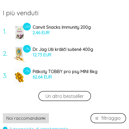
I più venduti
Canvit Snacks Immunity 200g
-25%
1.
2.46 EUR
Dr. Jag Uši králičí sušené 400g
-7%
2.
12.73 EUR
Piškoty TOBBY pro psy MINI 8kg
-7%
3.
62.64 EUR
Lyopro Dog poch. mrazem sušené Kuřecí
-20%
Un altro bestseller
4.
játra 50g
1.48 EUR
Tapas Gourmet Snack for dog Duck 150g
filtraggio
5.
3.36 EUR