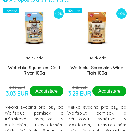
A proposito di smistamento
DINGO energy koule bezlepkové 250g
-7%
NOVINKA
NOVINKA
6.
-10%
-10%
4.72 EUR
DINGO suchary s červenou řepou
-7%
7.
bezlepkové 250g
5.14 EUR
VetriScience Pinchers - pamlsek na
-12%
8.
Na sklade
Na sklade
ukrývání léků
15.14 EUR
Wolfsblut Squashies Cold
Wolfsblut Squashies Wide
River 100g
Plain 100g
Juko Excl. Smarty Snack SOFT Chicken
9.
Jerky 250g
4.39 EUR
3.36 EUR
3.65 EUR
Acquistare
Acquistare
3.03 EUR
3.28 EUR
Měkká svačina pro psy od
Měkká svačina pro psy od
Wolfsblut pamlsek a
Wolfsblut pamlsek a
tréninková svačinka v
tréninková svačinka v
praktickém, uzavíratelném
praktickém, uzavíratelném
sáčku. Wolfsblut Squashies
sáčku. Wolfsblut Squashies