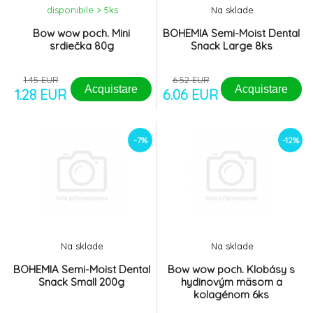
disponibile > 5
ks
Na sklade
Bow wow poch. Mini
BOHEMIA Semi-Moist Dental
srdiečka 80g
Snack Large 8ks
1.45 EUR
6.52 EUR
Acquistare
Acquistare
1.28 EUR
6.06 EUR
-7%
-12%
Na sklade
Na sklade
BOHEMIA Semi-Moist Dental
Bow wow poch. Klobásy s
Snack Small 200g
hydinovým mäsom a
kolagénom 6ks