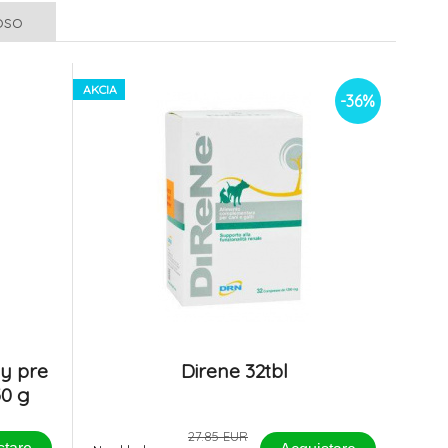
oso
AKCIA
-36%
ky pre
Direne 32tbl
30 g
27.85 EUR