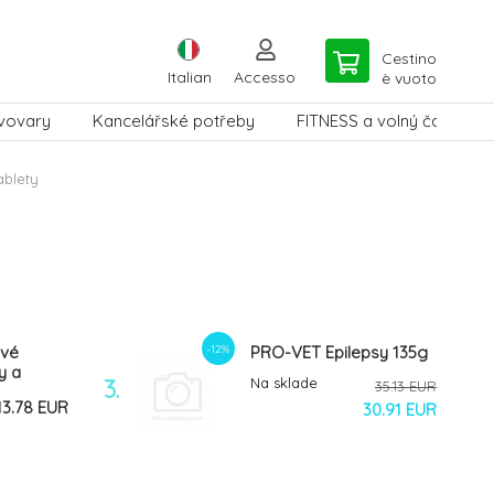
Cestino
Italian
Accesso
è vuoto
vovary
Kancelářské potřeby
FITNESS a volný čas
ablety
-12%
ové
PRO-VET Epilepsy 135g
y a
3.
Na sklade
35.13 EUR
230 g
13.78 EUR
30.91 EUR