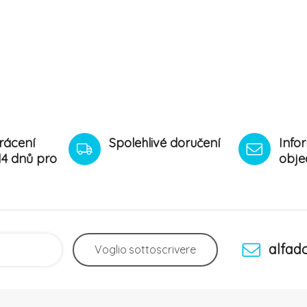
rácení
Spolehlivé doručení
Info
14 dnů pro
obje
alfad
Voglio
sottoscrivere