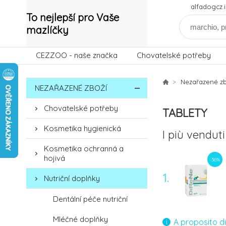
alfadogcz
To nejlepší pro Vaše
mazlíčky
CEZZOO - naše značka
Chovatelské potřeby
Nezařazené zb
NEZAŘAZENÉ ZBOŽÍ
Chovatelské potřeby
TABLETY
Kosmetika hygienická
I più venduti
Kosmetika ochranná a
hojivá
-36%
1.
Nutriční doplňky
Dentální péče nutriční
Mléčné doplňky
A proposito d