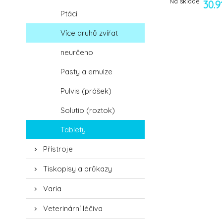
Na sklade
30.
Ptáci
Více druhů zvířat
neurčeno
Pasty a emulze
Pulvis (prášek)
Solutio (roztok)
Tablety
Přístroje
Tiskopisy a průkazy
Varia
Veterinární léčiva