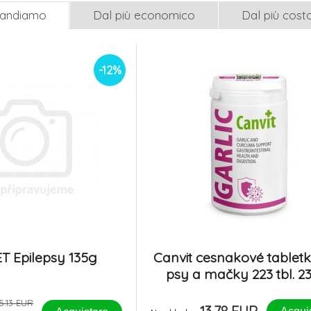
mandiamo
Dal più economico
Dal più cost
-12%
T Epilepsy 135g
Canvit cesnakové tablet
psy a mačky 223 tbl. 2
5.13 EUR