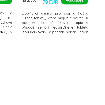
stare
Acquistare
Na sklade
17.9 EUR
kumy a
Doplňující krmivo pro psy a kočky
y proti
Direne tablety, které mají být použity k
 zdravé
podpoře procesů lékové terapie v
 Garlic
případě selhání ledvin.Direne tablety
házky v
jsou indikovány v případě selhání ledvin
 hostů.
Vašeho psa nebo kočky. Doplňková
mánkem
výživa je využívána na podporu lékové
 miláčků
terapie. Obsahuje přírodní aktivní složky,
é pečuje
bez vedlejších účinků. Obsahuje
Ganoder