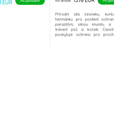
13.78 EUR
Acqui
Acquistare
Na sklade
91 EUR
Přírodní síla česneku, kur
heřmánku pro posílení ochran
parazitům, silnou imunitu, a
trávení psů a koček. Canvit
poskytuje ochranu pro proc
přírodě, bez obav z nevítaných
Česnek s kurkumou a heř
nejenže posiluje ochranu vašich
před vnějšími hrozbami, ale tak
o jejich vnitřní z