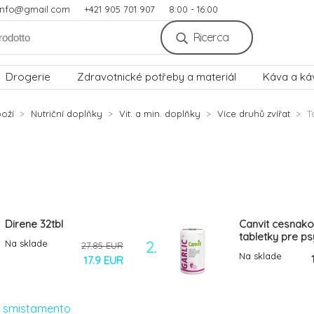
.info@gmail.com
+421 905 701 907
8:00 - 16:00
Ricerca
Drogerie
Zdravotnické potřeby a materiál
Káva a ká
oží
Nutriční doplňky
Vit. a min. doplňky
Více druhů zvířat
T
Direne 32tbl
Canvit cesnak
tabletky pre ps
Na sklade
2.
27.85 EUR
mačky 223 tbl. 
Na sklade
17.9 EUR
i smistamento