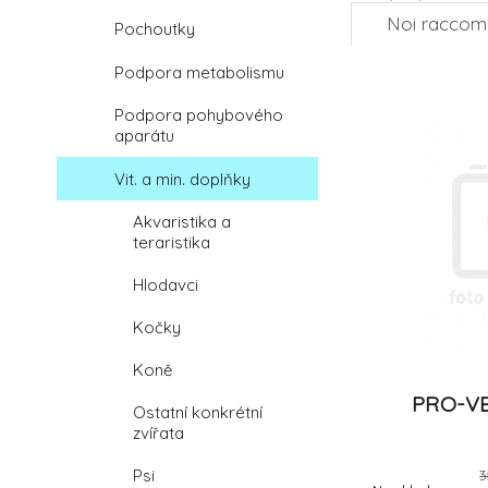
Noi racco
Pochoutky
Podpora metabolismu
Podpora pohybového
aparátu
Vit. a min. doplňky
Akvaristika a
teraristika
Hlodavci
Kočky
Koně
PRO-VE
Ostatní konkrétní
zvířata
Psi
3