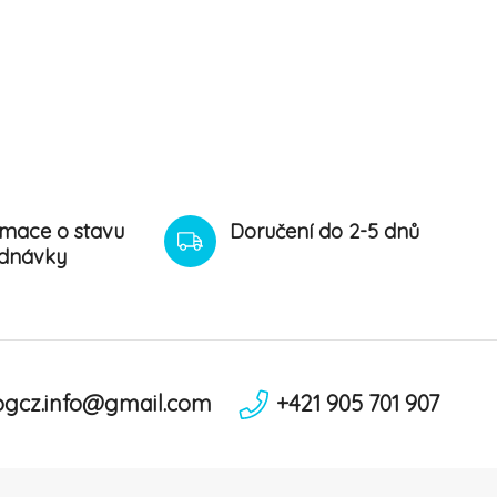
rmace o stavu
Doručení do 2-5 dnů
dnávky
ogcz.info@gmail.com
+421 905 701 907