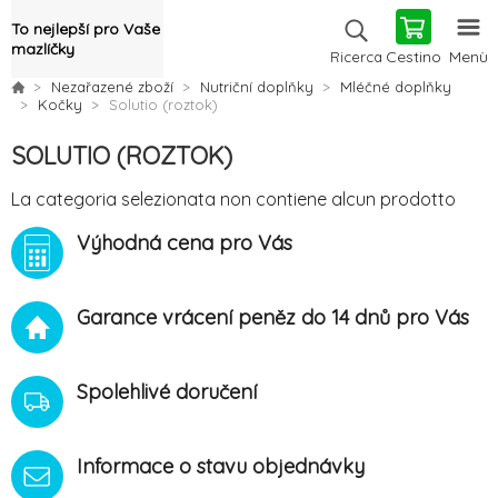
To nejlepší pro Vaše
mazlíčky
Cestino
Menù
Ricerca
Nezařazené zboží
Nutriční doplňky
Mléčné doplňky
Kočky
Solutio (roztok)
SOLUTIO (ROZTOK)
La categoria selezionata non contiene alcun prodotto
Výhodná cena pro Vás
Garance vrácení peněz do 14 dnů pro Vás
Spolehlivé doručení
Informace o stavu objednávky