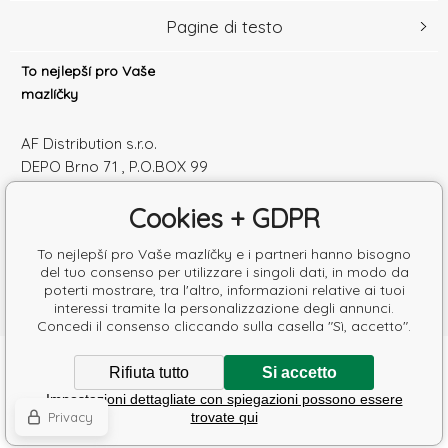
Pagine di testo
To nejlepší pro Vaše
mazlíčky
AF Distribution s.r.o.
DEPO Brno 71 , P.O.BOX 99
600 10 Brno
Cookies + GDPR
Česká republika
Numero di identificazione: 52010180
To nejlepší pro Vaše mazlíčky e i partneri hanno bisogno
Partita IVA: SK2120864328
del tuo consenso per utilizzare i singoli dati, in modo da
poterti mostrare, tra l'altro, informazioni relative ai tuoi
interessi tramite la personalizzazione degli annunci.
Concedi il consenso cliccando sulla casella "Sì, accetto".
Copyright © 2026 AF Distribution s.r.o.
Rifiuta tutto
Si accetto
Tutti i diritti riservati.
Impostazioni dettagliate con spiegazioni possono essere
Ecommerce solutions
BINARGON.cz
-
Mappa del sito
Privacy
trovate qui