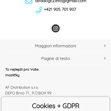
alfadogcz.info@gmail.com
+421 905 701 907
Maggiori informazioni
Pagine di testo
To nejlepší pro Vaše
mazlíčky
AF Distribution s.r.o.
DEPO Brno 71 , P.O.BOX 99
600 10 Brno
Cookies + GDPR
Česká republika
Numero di identificazione: 52010180