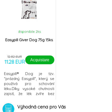
disponibile 2
ks
Easypill Giver Dog 75g 15ks
12.82 EUR
Acquistare
11.28 EUR
Easypill® Dog je tzv.
"prázdný Easypill", který se
používá pro schování
léku.Díky vysoké chutnosti
zajistí, že lék zvíře bez
problému přijme. Pelety
nebo snadno dělitelné
Výhodná cena pro Vás
tyčinky v