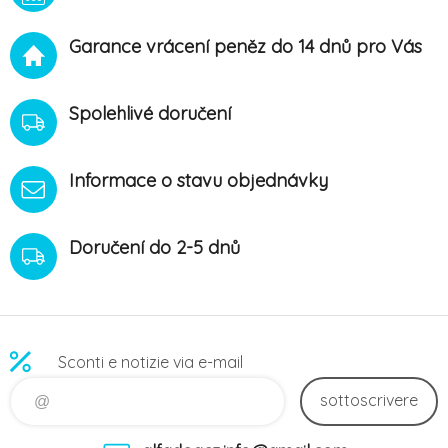
sáčcích.BALENÍsáček - 15
pelet po 5 g (čistá hmotnost
Garance vrácení peněz do 14 dnů pro Vás
75 g)krabička - 20 tyčinek
po 20 g (čistá hmotnost 400
g)DÁVKOVÁNÍOtevřete
balení a nakrájejte tyčinku
Spolehlivé doručení
no
Informace o stavu objednávky
Doručení do 2-5 dnů
Sconti e notizie via e-mail
sottoscrivere