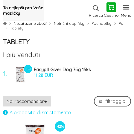
To nejlepší pro Vaše
mazlíčky
Cestino
Menù
Ricerca
Nezařazené zboží
Nutriční doplňky
Pochoutky
Psi
Tablety
TABLETY
I più venduti
Easypill Giver Dog 75g 15ks
-12%
1.
11.28 EUR
filtraggio
A proposito di smistamento
-12%