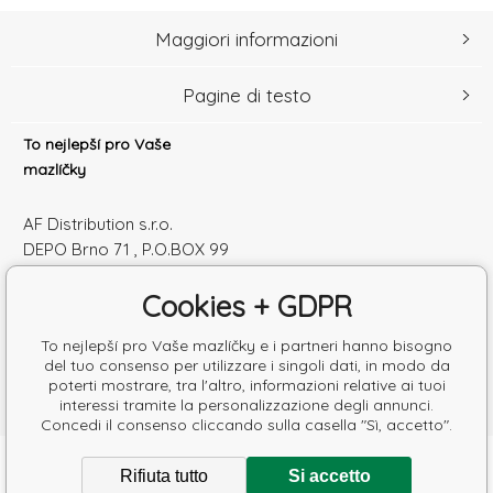
Maggiori informazioni
Pagine di testo
To nejlepší pro Vaše
mazlíčky
AF Distribution s.r.o.
DEPO Brno 71 , P.O.BOX 99
600 10 Brno
Cookies + GDPR
Česká republika
Numero di identificazione: 52010180
To nejlepší pro Vaše mazlíčky e i partneri hanno bisogno
Partita IVA: SK2120864328
del tuo consenso per utilizzare i singoli dati, in modo da
poterti mostrare, tra l'altro, informazioni relative ai tuoi
interessi tramite la personalizzazione degli annunci.
Concedi il consenso cliccando sulla casella "Sì, accetto".
Copyright © 2026 AF Distribution s.r.o.
Rifiuta tutto
Si accetto