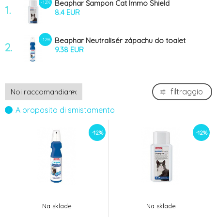
Beaphar Šampon Cat Immo Shield
-12%
1.
antiparazitární 200ml
8.4 EUR
Beaphar Neutralisér zápachu do toalet
-12%
2.
150ml
9.38 EUR
filtraggio
A proposito di smistamento
-12%
-12%
Na sklade
Na sklade