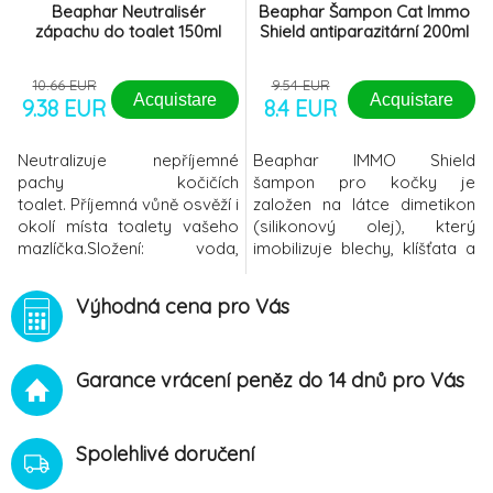
Beaphar Neutralisér
Beaphar Šampon Cat Immo
zápachu do toalet 150ml
Shield antiparazitární 200ml
10.66 EUR
9.54 EUR
Acquistare
Acquistare
9.38 EUR
8.4 EUR
Neutralizuje nepříjemné
Beaphar IMMO Shield
pachy kočičích
šampon pro kočky je
toalet. Příjemná vůně osvěží i
založen na látce dimetikon
okolí místa toalety vašeho
(silikonový olej), který
mazlíčka.Složení: voda,
imobilizuje blechy, klíšťata a
parfém, polysorbát 80,
veškerý ostatní hmyz,
laurylsulfát sodný,
zejména komáry, roztoče,
Výhodná cena pro Vás
propylenglykol, 5-bromo-5-
vši a všenky fyzikálním
nitro-1,3 dioxan.Návod k
způsobem. Dimetikon vytváří
použití: Před použitím
na hmyzu povrchovou
Garance vrácení peněz do 14 dnů pro Vás
protřepejte. Vyčistěte kočičí
vrstvu, která inhibuje jejich
toaletu a čistý záchod
klouby a působí jako účinná
sprejem důkladně
past. Dimetikon působí na
postříkejte. Nechte
všechna vývojo
Spolehlivé doručení
uschnout. Na