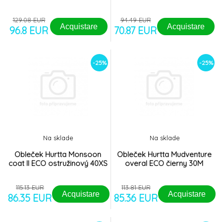
129.08 EUR
94.49 EUR
Acquistare
Acquistare
96.8 EUR
70.87 EUR
-25%
-25%
Na sklade
Na sklade
Obleček Hurtta Monsoon
Obleček Hurtta Mudventure
coat II ECO ostružinový 40XS
overal ECO čierny 30M
115.13 EUR
113.81 EUR
Acquistare
Acquistare
86.35 EUR
85.36 EUR