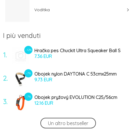
Vodítka
I più venduti
Hračka pes Chuckit Ultra Squeaker Ball S
-12%
1.
5cm/2ks
7.36 EUR
Obojek nylon DAYTONA C 53cmx25mm
-7%
2.
černý FP 1ks
9.73 EUR
Obojek pryžový EVOLUTION C25/56cm
-7%
3.
oranžový FP
12.16 EUR
Polštář JOLLY 85 černý+zelený lem FP 1ks
-7%
Un altro bestseller
4.
24.11 EUR