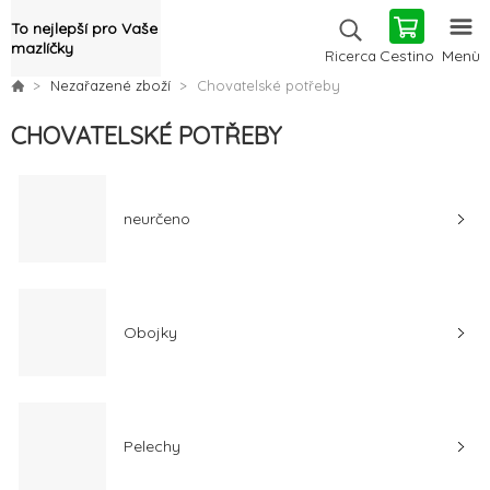
To nejlepší pro Vaše
mazlíčky
Cestino
Menù
Ricerca
Nezařazené zboží
Chovatelské potřeby
CHOVATELSKÉ POTŘEBY
neurčeno
Obojky
Pelechy