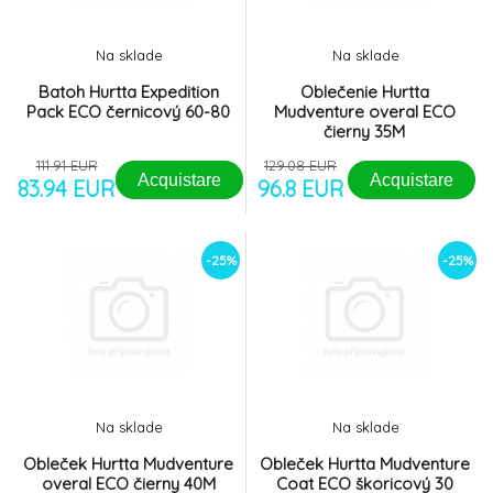
Na sklade
Na sklade
Batoh Hurtta Expedition
Oblečenie Hurtta
Pack ECO černicový 60-80
Mudventure overal ECO
čierny 35M
111.91 EUR
129.08 EUR
Acquistare
Acquistare
83.94 EUR
96.8 EUR
-25%
-25%
Na sklade
Na sklade
Obleček Hurtta Mudventure
Obleček Hurtta Mudventure
overal ECO čierny 40M
Coat ECO škoricový 30