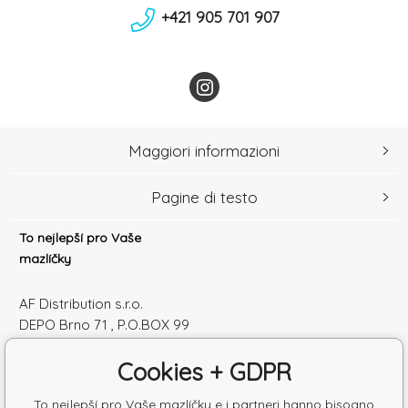
+421 905 701 907
Maggiori informazioni
Pagine di testo
To nejlepší pro Vaše
mazlíčky
AF Distribution s.r.o.
DEPO Brno 71 , P.O.BOX 99
600 10 Brno
Cookies + GDPR
Česká republika
Numero di identificazione: 52010180
To nejlepší pro Vaše mazlíčky e i partneri hanno bisogno