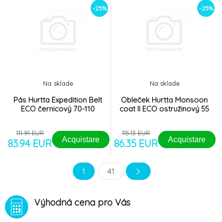
-25%
-25%
Na sklade
Na sklade
Pás Hurtta Expedition Belt
Obleček Hurtta Monsoon
ECO černicový 70-110
coat II ECO ostružinový 55
111.91 EUR
115.13 EUR
Acquistare
Acquistare
83.94 EUR
86.35 EUR
1
41
Výhodná cena pro Vás