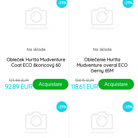
-25%
-25%
Na sklade
Na sklade
Obleček Hurtta Mudventure
Oblečenie Hurtta
Coat ECO škoricový 60
Mudventure overal ECO
čierny 65M
123.86 EUR
158.15 EUR
Acquistare
Acquistare
92.89 EUR
118.61 EUR
-25%
-25%