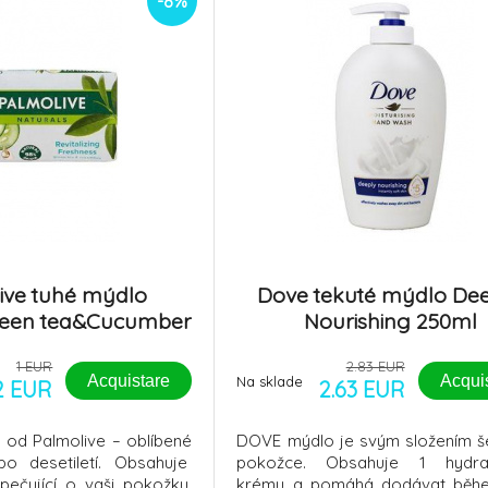
-8%
ive tuhé mýdlo
Dove tekuté mýdlo De
reen tea&Cucumber
Nourishing 250ml
90g
1 EUR
2.83 EUR
Acquistare
Acqui
Na sklade
2 EUR
2.63 EUR
 od Palmolive – oblíbené
DOVE mýdlo je svým složením š
po desetiletí. Obsahuje
pokožce. Obsahuje 1 hydrat
 pečující o vaši pokožku.
krému a pomáhá dodávat běh