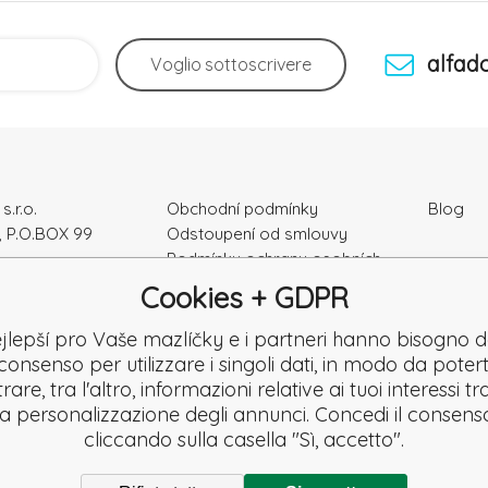
alfad
Voglio
sottoscrivere
s.r.o.
Obchodní podmínky
Blog
, P.O.BOX 99
Odstoupení od smlouvy
Podmínky ochrany osobních
ka
údajú
Cookies + GDPR
Kontakty
e: 52010180
Záruka a Reklamace
jlepší pro Vaše mazlíčky e i partneri hanno bisogno d
K2120864328
Reklamační formulář
consenso per utilizzare i singoli dati, in modo da potert
Denuncia
are, tra l'altro, informazioni relative ai tuoi interessi t
Revisione
la personalizzazione degli annunci. Concedi il consens
cliccando sulla casella "Sì, accetto".