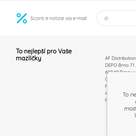
Sconti e notizie via e-mail
To nejlepší pro Vaše
mazlíčky
AF Distribution 
DEPO Brno 71 
600 10 Brno
Česká republi
Numero di
identificazion
To ne
Partita IVA: S
mostr