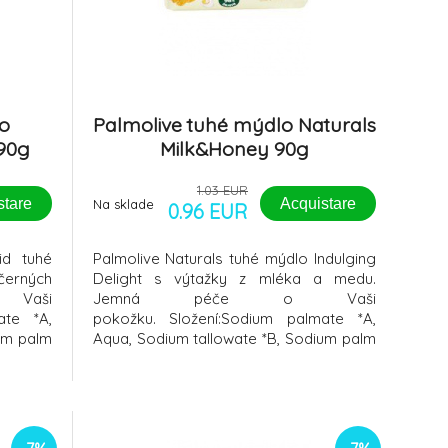
lo
Palmolive tuhé mýdlo Naturals
 90g
Milk&Honey 90g
1.03 EUR
stare
Acquistare
Na sklade
0.96 EUR
id tuhé
Palmolive Naturals tuhé mýdlo Indulging
černých
Delight s výtažky z mléka a medu.
 Vaši
Jemná péče o Vaši
ate *A,
pokožku. Složení:Sodium palmate *A,
um palm
Aqua, Sodium tallowate *B, Sodium palm
ic acid,
kernelate, Glycerin, Talc, Stearic acid,
asodium
Parfum, Sodium chloride, Pentaerithrityl
s leaf
tetra-di-t-butyl hydroxyhydrocinnamate,
extract,
Pentasodium pentetate, Sine adipe lac,
Mel extract,