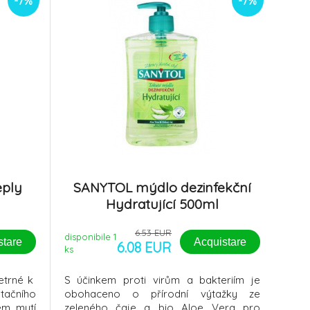
-7%
-7%
eply
SANYTOL mýdlo dezinfekční
Hydratující 500ml
6.53 EUR
disponibile 1
stare
Acquistare
6.08 EUR
ks
etrné k
S účinkem proti virům a bakteriím je
ačního
obohaceno o přírodní výtažky ze
em mytí
zeleného čaje a bio Aloe Vera pro