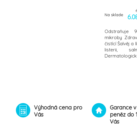
Na sklade
6.0
Odstraňuje 9
mikroby Zdrav
čistící Šalvěj a
listerii, 
Dermatologic
testováno St
Značka Sanyto
Výhodná cena pro
Garance v
Vás
peněz do 
Vás