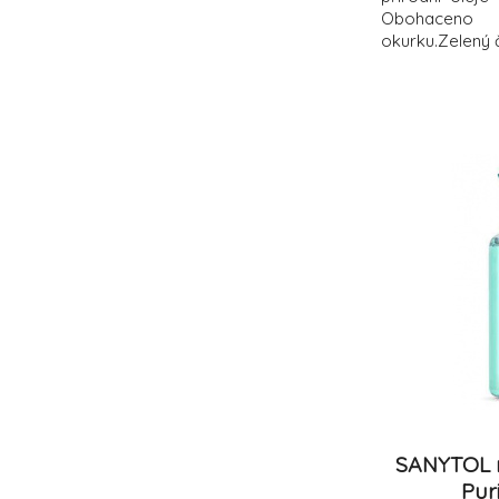
Obohaceno
okurku.Zelený č
jako lék. 
kosmetickém 
své antioxid
obsahuje 97 
ingredience či
SANYTOL m
Pur