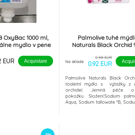
B OxyBac 1000 ml,
Palmolive tuhé mýd
iálne mydlo v pene
Naturals Black Orchid
0.98 EUR
2 EUR
Acquistare
Acqui
Na sklade
0.92 EUR
Palmolive Naturals Black Orch
toaletní mýdlo s výtažky z 
orchideí. Jemná péče o
pokožku. Složení:Sodium palm
Aqua, Sodium tallowate *B, Sodi
kernelate, Glycerin, Talc, Stear
Parfum, Sodium chloride, Pent
pentetate, Aloe barbadensi
extract, Phalaenopsis amabilis 
Benzyl salicy