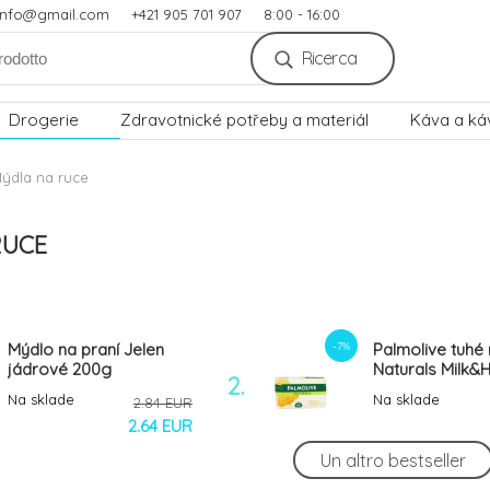
.info@gmail.com
+421 905 701 907
8:00 - 16:00
Ricerca
Drogerie
Zdravotnické potřeby a materiál
Káva a ká
ýdla na ruce
RUCE
-7%
Mýdlo na praní Jelen
Palmolive tuhé
jádrové 200g
Naturals Milk&
2.
90g
Na sklade
Na sklade
2.84 EUR
2.64 EUR
Un altro bestseller
-7%
Palmolive tuhé mýdlo
Mitia tekuté mý