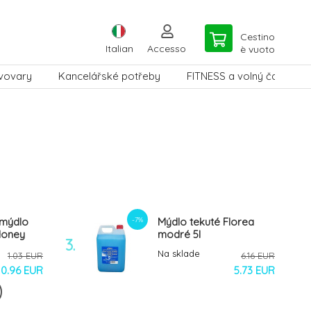
Cestino
Italian
Accesso
è vuoto
vovary
Kancelářské potřeby
FITNESS a volný čas
-7%
 mýdlo
Mýdlo tekuté Florea
Honey
modré 5l
3.
Na sklade
1.03 EUR
6.16 EUR
0.96 EUR
5.73 EUR
dlo
Náplň DEB OxyBac 1000