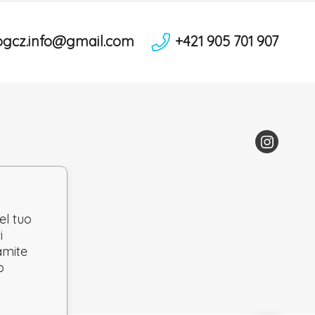
ogcz.info@gmail.com
+421 905 701 907
el tuo
i
ramite
o