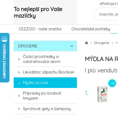
alfadogcz
To nejlepší pro Vaše
mazlíčky
CEZZOO - naše značka
Chovatelské potřeby
Drogerie
M
DROGERIE
Čisticí prostředky a
MÝDLA NA 
odstraňovače skvrn
I più venduti
Likvidátor zápachu Bioclean
Mýdla na ruce
-7%
1.
Přípravky po bodnutí
hmyzem
Sprchové gely a šampony
-6%