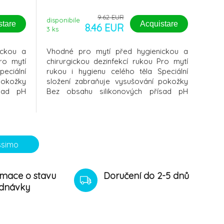
9.62 EUR
disponibile
stare
Acquistare
8.46 EUR
3
ks
ickou a
Vhodné pro mytí před hygienickou a
ro mytí
chirurgickou dezinfekcí rukou Pro mytí
eciální
rukou i hygienu celého těla Speciální
pokožky
složení zabraňuje vysušování pokožky
ísad pH
Bez obsahu silikonových přísad pH
ná vůně
neutrální s pokožkou Příjemná vůně
dný pro
Oblast použití Prosavon je vhodný pro
tí, mytí
každodenní mytí rukou (běžné mytí, mytí
dez
před hygienickou i chirurgickou dez
ossimo
rmace o stavu
Doručení do 2-5 dnů
dnávky