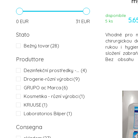
mý
disponibile
5.6
0
EUR
31
EUR
5
ks
Stato
Vhodné pro m
chirurgickou d
Bežný tovar
(28)
rukou i hygie
složení zabra
Produttore
Bez obsahu s
neutrální s 
Dezinfekční prostředky - různí výrobci
(4)
Oblast použit
každodenní myt
Drogerie-různí výrobci
(9)
před hygienicko
GRUPO ac Marca
(6)
Kosmetika - různí výrobci
(1)
KRUUSE
(1)
Laboratorios Bilper
(1)
Ostatní osobní sortiment
(3)
Consegna