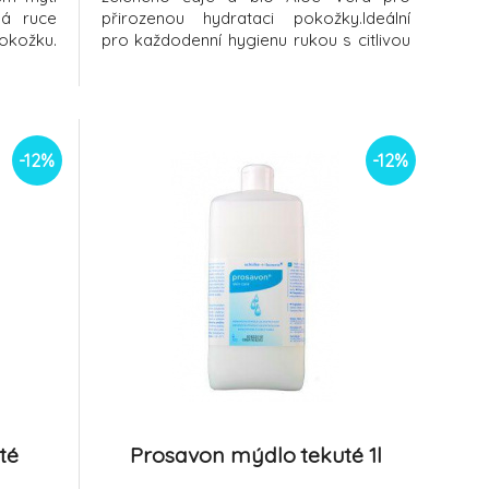
há ruce
přirozenou hydrataci pokožky.Ideální
okožku.
pro každodenní hygienu rukou s citlivou
dné pro
pokožkou. Hypoalergenní a bez
okožce,
parabenů.Balení s praktickým
ni víme,
dávkovačem.Účinné proti SARS-CoV2
u rukou
podle normy EN 14476 (1 min.).Používejte
biocidy bezpečným způsobem
-12%
-12%
té
Prosavon mýdlo tekuté 1l