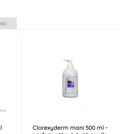
l
ml, antibakteriálne
6.
mydlo v pene
Na sklade
9.27 EUR
25.2 EUR
8.62 EUR
oso
-7%
ani 500
Sebamed Baby
lne
mýdlo/syndet 100g
9.
Na sklade
13.53 EUR
4.7 EUR
4.38 EUR
l
Clorexyderm mani 500 ml -