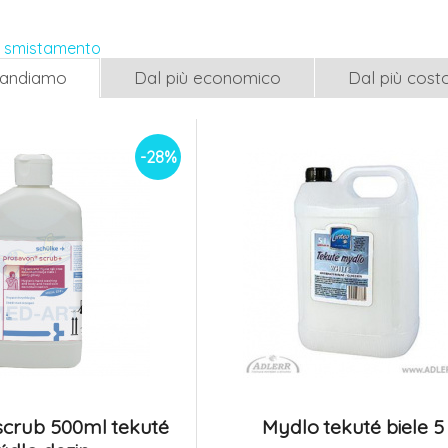
Naturals Black Orchid
Family Ocean 5
5.
90g
Na sklade
Na sklade
0.98 EUR
i smistamento
0.92 EUR
mandiamo
Dal più economico
Dal più cost
Mýdlo tekuté Florea
Clorexyderm m
růžové 5l
ml - profesioná
8.
tekuté mydlo
Na sklade
Na sklade
6.16 EUR
-28%
5.73 EUR
scrub 500ml tekuté
Mydlo tekuté biele 5 