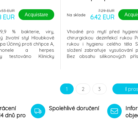
6.53 EUR
7.29 EUR
Acquistare
Acqui
Na sklade
8 EUR
6.42 EUR
9,9 % bakterie, viry,
Vhodné pro mytí před hygien
ý životní styl Hloubkově
chirurgickou dezinfekcí rukou P
 lípa Účinný proti chřipce A,
rukou i hygienu celého těla Sp
salmonele a herpes
složení zabraňuje vysušování 
ky testováno Klinicky
Bez obsahu silikonových př
andardizovaná značka
neutrální s pokožkou Příjem
l
Oblast použití Prosavon je vho
každodenní mytí rukou (běžné my
před hygienickou i chirurgickou 
1
2
3
Il pr
rácení
Spolehlivé doručení
Info
14 dnů pro
obje