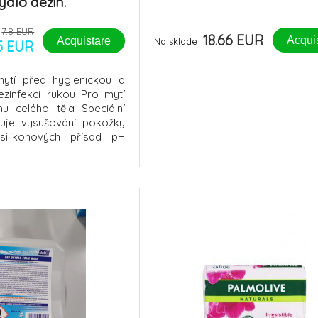
dlo dezin.
7.8 EUR
18.66 EUR
Acqui
Acquistare
Na sklade
5 EUR
ytí před hygienickou a
ezinfekcí rukou Pro mytí
nu celého těla Speciální
ňuje vysušování pokožky
ilikonových přísad pH
pokožkou Příjemná vůně
í Prosavon je vhodný pro
í rukou (běžné mytí, mytí
u i chirurgickou dez