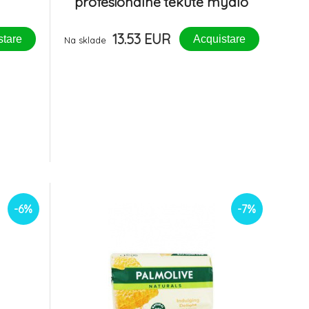
profesionálne tekuté mydlo
13.53 EUR
stare
Acquistare
Na sklade
-6%
-7%