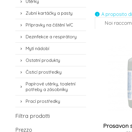
Utěrky
4.
Zubní kartáčky a pasty
A proposito d
Noi racco
Přípravky na čištění WC
-7%
Dezinfekce a respirátory
7.
Mytí nádobí
Ostatní produkty
Čisticí prostředky
Papírové utěrky, toaletní
potřeby a zásobníky
Prací prostředky
Filtra prodotti
Prosavon 
Prezzo