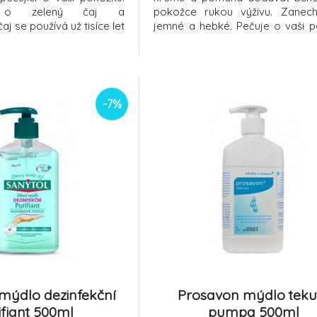
 o zelený čaj a
pokožce rukou výživu. Zanec
aj se používá už tisíce let
jemné a hebké. Pečuje o vaši p
V dnešní době je v
Díky pečujícímu složení je vho
odvětví dobře znám pro
každodenní použití. Pomáhá p
ační vlastnosti.Okurka
aby zůstala jemná a hebká.Všich
% vody, která z této
jak je správná péče o pokožk
ní mimořá
důležitá; ob
-7%
ýdlo dezinfekční
Prosavon mýdlo teku
ifiant 500ml
pumpa 500ml