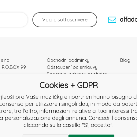
alfad
Voglio
sottoscrivere
s.r.o.
Obchodní podmínky
Blog
, P.O.BOX 99
Odstoupení od smlouvy
Podmínky ochrany osobních
ka
údajú
Cookies + GDPR
Kontakty
e: 52010180
Záruka a Reklamace
jlepší pro Vaše mazlíčky e i partneri hanno bisogno d
K2120864328
Reklamační formulář
consenso per utilizzare i singoli dati, in modo da potert
Denuncia
are, tra l'altro, informazioni relative ai tuoi interessi t
Revisione
la personalizzazione degli annunci. Concedi il consens
cliccando sulla casella "Sì, accetto".