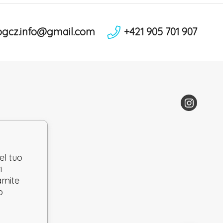
ogcz.info@gmail.com
+421 905 701 907
el tuo
i
ramite
o