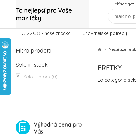
alfadogcz
To nejlepší pro Vaše
mazlíčky
CEZZOO - naše značka
Chovatelské potřeby
Filtra prodotti
Nezařazené zb
Solo in stock
FRETKY
Solo in stock
(0)
La categoria sel
Výhodná cena pro
Vás