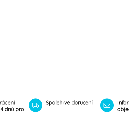
rácení
Spolehlivé doručení
Info
14 dnů pro
obje