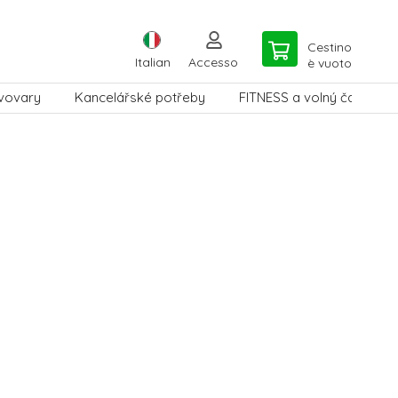
Cestino
Italian
Accesso
è vuoto
vovary
Kancelářské potřeby
FITNESS a volný čas