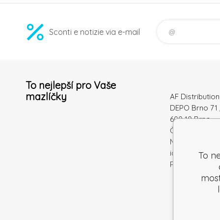
Sconti e notizie via e-mail
To nejlepší pro Vaše
mazlíčky
AF Distribution 
DEPO Brno 71 
600 10 Brno
Česká republi
Numero di
identificazion
To ne
Partita IVA: S
mostr