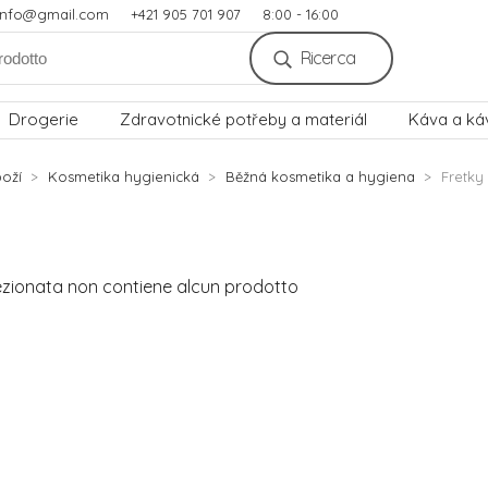
.info@gmail.com
+421 905 701 907
8:00 - 16:00
Ricerca
Drogerie
Zdravotnické potřeby a materiál
Káva a ká
oží
Kosmetika hygienická
Běžná kosmetika a hygiena
Fretky
ezionata non contiene alcun prodotto