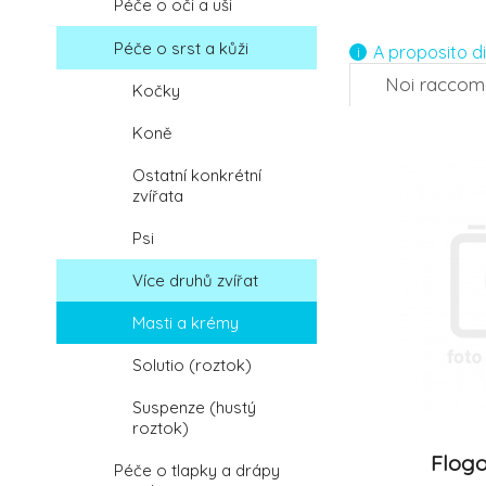
Péče o oči a uši
4.
Péče o srst a kůži
A proposito d
Noi racco
Kočky
-12%
Koně
7.
Ostatní konkrétní
zvířata
Psi
Více druhů zvířat
Masti a krémy
Solutio (roztok)
Suspenze (hustý
roztok)
Flogo
Péče o tlapky a drápy