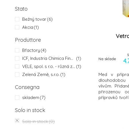
Stato
Bežný tovar
(6)
Akcia
(1)
Vetra
Produttore
Bfactory
(4)
ICF, Industria Chimica Fine s.r.i.
(1)
Na sklade
4.
VELE, spol. s r.o. - různá zastoupení
(1)
Zelená Země, s.r.o.
(1)
Med v přípra
dlouhodobou 
vlivům. Přidané
Consegna
přirozenou o
skladem
(7)
přípravků tvoř
velikostí a v
přípravky Vetr
Solo in stock
následovně:
účinnou slož
Solo in stock
(0)
enzymy - Hod