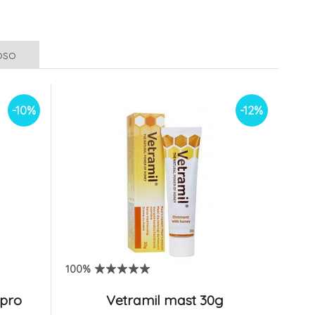
pro zvířata 12ml
6.
5.38 EUR
Na sklade
4.48 EUR
4.7 EUR
4.02 EUR
oso
-10%
-12%
100%
 pro
Vetramil mast 30g