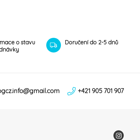
rmace o stavu
Doručení do 2-5 dnů
dnávky
ogcz.info@gmail.com
+421 905 701 907