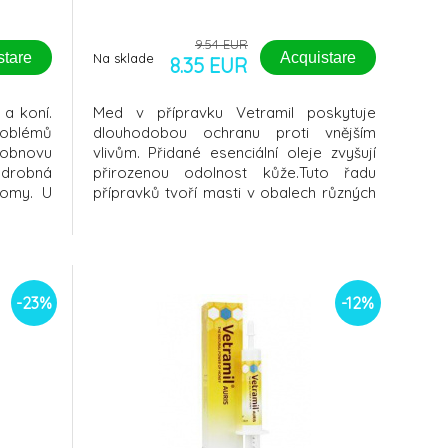
9.54 EUR
stare
Acquistare
Na sklade
8.35 EUR
 a koní.
Med v přípravku Vetramil poskytuje
roblémů
dlouhodobou ochranu proti vnějším
 obnovu
vlivům. Přidané esenciální oleje zvyšují
drobná
přirozenou odolnost kůže.Tuto řadu
lomy. U
přípravků tvoří masti v obalech různých
i hojení
velikostí a víceúčelový sprej.Všechny
hodná na
přípravky Vetramil lze charakterizovat
e často
následovně: - Obsahují med jako
jména v
účinnou složku - Med je bohatý na
enzymy - Hod
-23%
-12%