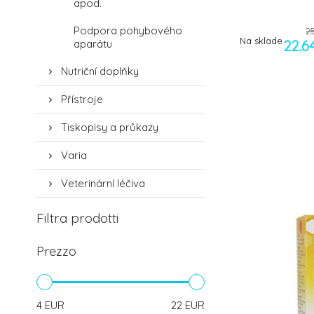
apod.
Podpora pohybového
2
Na sklade
aparátu
22.6
Nutriční doplňky
Přístroje
Tiskopisy a průkazy
Varia
Veterinární léčiva
Filtra prodotti
Prezzo
4
EUR
22
EUR