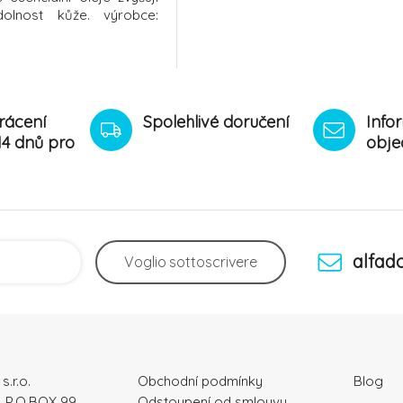
dolnost kůže. výrobce:
rácení
Spolehlivé doručení
Info
14 dnů pro
obje
alfad
Voglio
sottoscrivere
s.r.o.
Obchodní podmínky
Blog
, P.O.BOX 99
Odstoupení od smlouvy