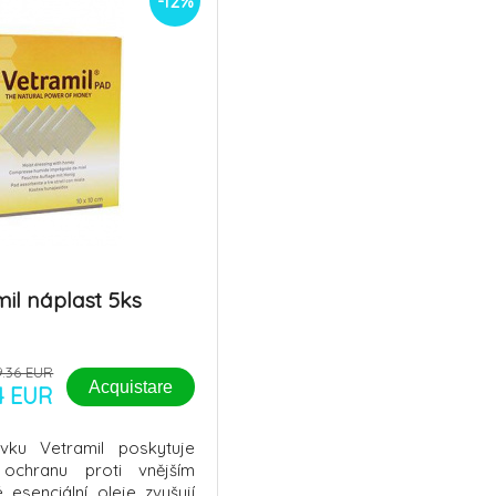
-12%
il náplast 5ks
9.36 EUR
Acquistare
04 EUR
vku Vetramil poskytuje
ochranu proti vnějším
 esenciální oleje zvyšují