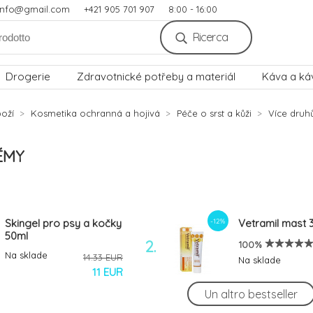
.info@gmail.com
+421 905 701 907
8:00 - 16:00
Ricerca
Drogerie
Zdravotnické potřeby a materiál
Káva a ká
oží
Kosmetika ochranná a hojivá
Péče o srst a kůži
Více druhů
ÉMY
-12%
Skingel pro psy a kočky
Vetramil mast 
50ml
2.
100%
Na sklade
14.33 EUR
Na sklade
11 EUR
Un altro bestseller
-13%
Vetramil Auris ušní
Vetramil ung. 1