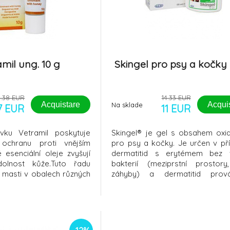
mil ung. 10 g
Skingel pro psy a kočky
5.38 EUR
14.33 EUR
Acquistare
Acqui
Na sklade
7 EUR
11 EUR
vku Vetramil poskytuje
Skingel® je gel s obsahem oxid
ochranu proti vnějším
pro psy a kočky. Je určen v př
 esenciální oleje zvyšují
dermatitid s erytémem bez 
dolnost kůže.Tuto řadu
bakterií (meziprstní prostory
í masti v obalech různých
záhyby) a dermatitid prová
íceúčelový sprej.Všechny
svědením a bolestivostí ( alergi
amil lze charakterizovat
kousnutí, zapařeniny, operační
 - Obsahují med jako
Oxid zinku: má silné protizá
ku - Med je bohatý na
vlastnosti; je účinným antisept
anti