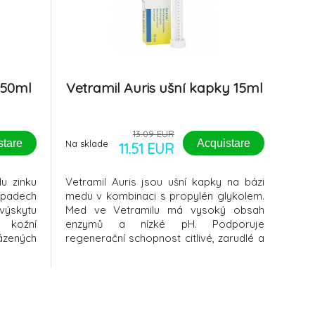
 50ml
Vetramil Auris ušní kapky 15ml
13.09 EUR
stare
Acquistare
Na sklade
11.51 EUR
u zinku
Vetramil Auris jsou ušní kapky na bázi
ípadech
medu v kombinaci s propylén glykolem.
výskytu
Med ve Vetramilu má vysoký obsah
, kožní
enzymů a nízké pH. Podporuje
zených
regenerační schopnost citlivé, zarudlé a
e, hmyzí
podrážděné kůže v zevním zvukovodu.
 rány).
nětlivé
ickým a