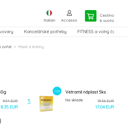
Cestino
Italian
Accesso
è vuoto
vovary
Kancelářské potřeby
FITNESS a volný čas
 zvířat
Masti a krémy
-12%
30g
Vetramil náplast 5ks
3.
Na sklade
9.54 EUR
19.36 EUR
8.35 EUR
17.04 EUR
-10%
0 g
Konopná mast na kůži