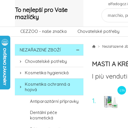
alfadogcz
To nejlepší pro Vaše
mazlíčky
CEZZOO - naše značka
Chovatelské potřeby
Nezařazené zb
NEZAŘAZENÉ ZBOŽÍ
Chovatelské potřeby
MASTI A KR
Kosmetika hygienická
I più venduti
Kosmetika ochranná a
hojivá
-23%
1.
Antiparazitární přípravky
Dentální péče
kosmetická
-12%