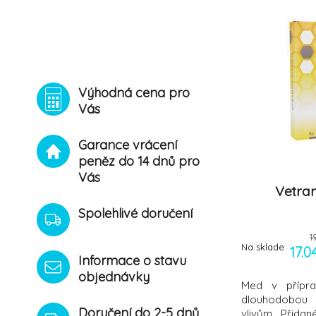
Výhodná cena pro
Vás
Garance vrácení
peněz do 14 dnů pro
Vás
Vetram
Spolehlivé doručení
1
Na sklade
17.
Informace o stavu
objednávky
Med v přípra
dlouhodobou 
Doručení do 2-5 dnů
vlivům. Přidané