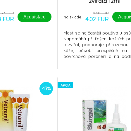
zvířata 12ml
5.73 EUR
4.48 EUR
Acquistare
Acqui
Na sklade
4 EUR
4.02 EUR
Mast se nejčastěji používá u psů
Napomáhá při řešení kožních p
u zvířat, podporuje přirozenou
kůže, působí prospěšně na 
povrchová poranění a na pod
pejsků nachází své uplatnění př
jizev a drobných poranění, je v
rozškrábanou pokožku, také s
používá na tlapky pejsků (ze
zimě
AKCIA
-13%