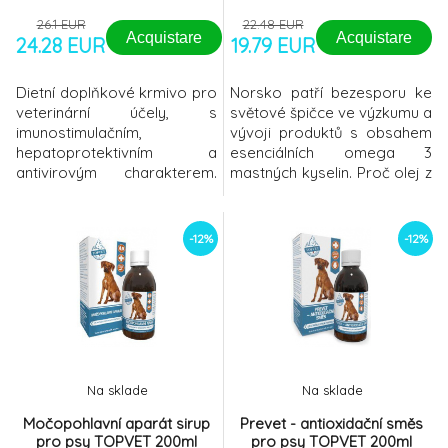
26.1 EUR
22.48 EUR
Acquistare
Acquistare
24.28 EUR
19.79 EUR
Dietní doplňkové krmivo pro
Norsko patří bezesporu ke
veterinární účely, s
světové špičce ve výzkumu a
imunostimulačním,
vývoji produktů s obsahem
hepatoprotektivním a
esenciálních omega 3
antivirovým charakterem.
mastných kyselin. Proč olej z
VIUSID pets je výživový
lososa, proč ne třeba z
preparát s obsahem
jiných ryb? Losos se
antioxidantů, vitamínů,
považuje za nejčistší rybu s
-12%
-12%
stopových prvků a extraktu
velmi krátkou životností a
z kořene lékořice (kyselina
proto jeho ma
glycyrrhizinová), která má
protivirový efekt. Je
speciálně vyvinut pro
posílení imunitního systému.
Použí
Na sklade
Na sklade
Močopohlavní aparát sirup
Prevet - antioxidační směs
pro psy TOPVET 200ml
pro psy TOPVET 200ml