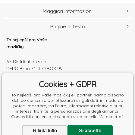
Maggiori informazioni
Pagine di testo
To nejlepší pro Vaše
mazlíčky
AF Distribution s.r.o.
DEPO Brno 71 , P.O.BOX 99
600 10 Brno
Cookies + GDPR
Česká republika
Numero di identificazione: 52010180
To nejlepší pro Vaše mazlíčky e i partneri hanno bisogno
Partita IVA: SK2120864328
del tuo consenso per utilizzare i singoli dati, in modo da
poterti mostrare, tra l'altro, informazioni relative ai tuoi
interessi tramite la personalizzazione degli annunci.
Concedi il consenso cliccando sulla casella "Sì, accetto".
Copyright © 2026 AF Distribution s.r.o.
Rifiuta tutto
Si accetto