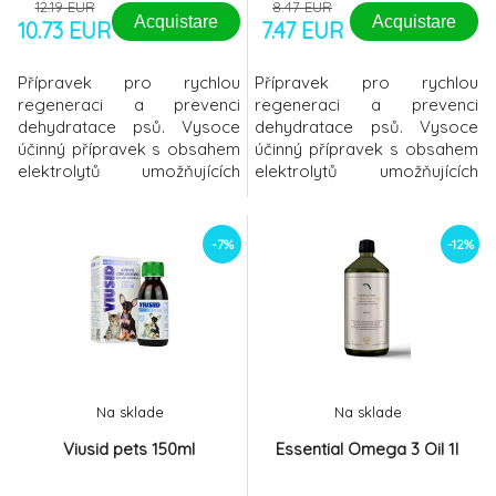
12.19 EUR
8.47 EUR
Acquistare
Acquistare
10.73 EUR
7.47 EUR
Přípravek pro rychlou
Přípravek pro rychlou
regeneraci a prevenci
regeneraci a prevenci
dehydratace psů. Vysoce
dehydratace psů. Vysoce
účinný přípravek s obsahem
účinný přípravek s obsahem
elektrolytů umožňujících
elektrolytů umožňujících
velmi rychle a spolehlivě
velmi rychle a spolehlivě
příjem kationtů, aniontů a
příjem kationtů, aniontů a
snadno využitelných
snadno využitelných
-7%
-12%
uhlohydrátů. Má přímý vliv na
uhlohydrátů. Má přímý vliv na
rozložení tekutin v těle a
rozložení tekutin v těle a
přenos elektronáboje ve
přenos elektronáboje ve
svalech a tím i rychlou
svalech a tím i rychlou
regeneraci. Při zátěži brání
regeneraci. Při zátěži brání
úniku elektro
úniku elektro
Na sklade
Na sklade
Viusid pets 150ml
Essential Omega 3 Oil 1l