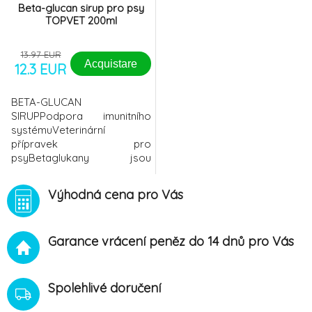
Beta-glucan sirup pro psy
TOPVET 200ml
13.97 EUR
Acquistare
12.3 EUR
BETA-GLUCAN
SIRUPPodpora imunitního
systémuVeterinární
přípravek pro
psyBetaglukany jsou
polysacharidy získávané z
živé hlívy ústřičné.
Výhodná cena pro Vás
Betaglukany jsou schopné
podporovat a optimalizovat
obranné reakce organismu.
Garance vrácení peněz do 14 dnů pro Vás
Jedná se rovněž o silné
antioxidanty. Snižují celkové
vyčerpání a únavu. Mohou
urychlovat hojení po
Spolehlivé doručení
drobných poraněních, úraze