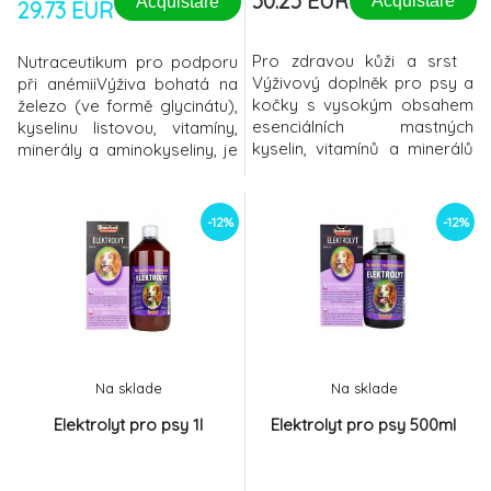
30.23 EUR
Acquistare
Acquistare
29.73 EUR
Pro zdravou kůži a srst
Nutraceutikum pro podporu
Výživový doplněk pro psy a
při anémiiVýživa bohatá na
kočky s vysokým obsahem
železo (ve formě glycinátu),
esenciálních mastných
kyselinu listovou, vitamíny,
kyselin, vitamínů a minerálů
minerály a aminokyseliny, je
určených k podpoře kožní
klíčová pro boj s anémií a
funkce v případech
snížení jejího dopadu.
dermatózy, svědění,
Podporuje tvorbu
-12%
-12%
vypadávání chlupů nebo
hemoglobinu. Složení v 1 ml
jakéhokoliv jiného
přípravku WeHemo Oral
dermatologického projevu
Liquid: Vitamín B1 3 mg
alergie. WeDerm ® zaručuje
Vitamín B2 3 mg Niacin
synergický účinek s
protizánětlivým účinkem,
snižuje p
Na sklade
Na sklade
Elektrolyt pro psy 1l
Elektrolyt pro psy 500ml