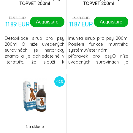
TOPVET 200ml
TOPVET 200ml
13.52 EUR
13.48 EUR
Acquistare
Acquistare
11.89 EUR
11.87 EUR
Detoxikace sirup pro psy
Imunita sirup pro psy 200ml
200ml O níže uvedených
Posílení funkce imunitního
surovinách je historicky
systémuVeterinární
známo a je dohledatelné v
přípravek pro psyO níže
literatuře, že slouží k
uvedených surovinách je
podpoře normální činnosti
historicky známo a je
jaterní tkáně. Bylinný
dohledatelné v literatuře, že
komplex je bohatý na kofein,
slouží k podpoře imunitního
-12%
vitamíny, minerály a další
systému. Fungující imunitní
cenné látky. Bylinky
systém je nutný k
obsažené v přípravku mají
zabezpečení veškerých
silný antioxidační účinek,
životních funkcí organizmu.
čímž chrání buňky před
Bylinný komplex je bohatý na
oxidačním stres
vitamíny, min
Na sklade