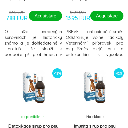
8.95 EUR
15.84 EUR
Acquistare
Acquistare
7.88 EUR
13.95 EUR
O níže uvedených
PREVET - antioxidační směs
surovinách je historicky
Odstraňuje volné radikály
známo a je dohledatelné v
Veterinární přípravek pro
literatuře, že slouží k
psy Směs olejů, bylin a
podpoře při problémech v
astaxanthinu s vysokou
oblasti močopohlavního
antioxidační aktivitou
aparátu. Bylinný komplex je
PREVET obsahuje vysoce
bohatý na vitamíny, minerály
kvalitní oleje, bylinný
-12%
-12%
a další cenné látky, které
komplex a Astaxanthin, což
slouží k podpoře při akutních
je v současnosti nejsilnější
i chronických zánětech.
známý antioxidant. Úlohou
Lichořeřišnice větší - jedná
antioxidantů je pohlcovat v
se o účinné rostlinné
těle volné radikály, které h
"antibioti
disponibile 1
ks
Na sklade
Detoxikace sirup pro psy
Imunita sirup pro psy