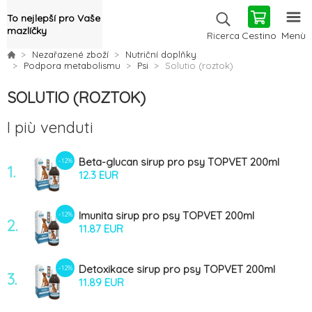
To nejlepší pro Vaše
mazlíčky
Cestino
Menù
Ricerca
Nezařazené zboží
Nutriční doplňky
Podpora metabolismu
Psi
Solutio (roztok)
SOLUTIO (ROZTOK)
I più venduti
Beta-glucan sirup pro psy TOPVET 200ml
-12%
1.
12.3 EUR
Imunita sirup pro psy TOPVET 200ml
-12%
2.
11.87 EUR
Detoxikace sirup pro psy TOPVET 200ml
-12%
3.
11.89 EUR