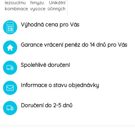
lezoucímu hmyzu. Unikátní
kombinace vysoce účinných
látek. Aplikujte na koně nebo
na místa ve stáji s hojným
Výhodná cena pro Vás
výskytem hmyzu, vhodný
pro každodenní
použití.Obsahuje pyrethriny,
Garance vrácení peněz do 14 dnů pro Vás
prallethrin, 1R-trans-
fenothrin, piperonyl butoxid
a geraniol obsahuje
filmotvorný pol
Spolehlivé doručení
Informace o stavu objednávky
Doručení do 2-5 dnů