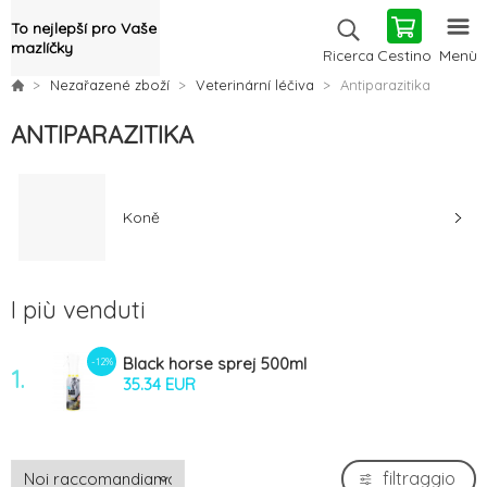
To nejlepší pro Vaše
mazlíčky
Cestino
Menù
Ricerca
Nezařazené zboží
Veterinární léčiva
Antiparazitika
ANTIPARAZITIKA
Koně
I più venduti
Black horse sprej 500ml
-12%
1.
35.34 EUR
filtraggio