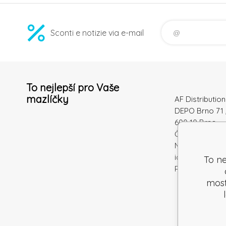
Sconti e notizie via e-mail
To nejlepší pro Vaše
mazlíčky
AF Distribution 
DEPO Brno 71 
600 10 Brno
Česká republi
Numero di
identificazion
To ne
Partita IVA: S
mostr