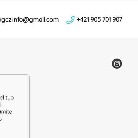
ogcz.info@gmail.com
+421 905 701 907
el tuo
i
ramite
o