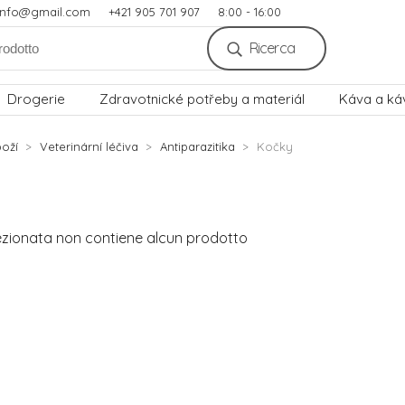
.info@gmail.com
+421 905 701 907
8:00 - 16:00
Ricerca
Drogerie
Zdravotnické potřeby a materiál
Káva a ká
oží
Veterinární léčiva
Antiparazitika
Kočky
ezionata non contiene alcun prodotto