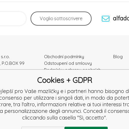
alfad
Voglio
sottoscrivere
s.r.o.
Obchodní podmínky
Blog
, P.O.BOX 99
Odstoupení od smlouvy
Podmínky ochrany osobních
ka
údajú
Cookies + GDPR
Kontakty
e: 52010180
Záruka a Reklamace
jlepší pro Vaše mazlíčky e i partneri hanno bisogno d
K2120864328
Reklamační formulář
consenso per utilizzare i singoli dati, in modo da potert
Denuncia
are, tra l'altro, informazioni relative ai tuoi interessi t
Revisione
la personalizzazione degli annunci. Concedi il consens
cliccando sulla casella "Sì, accetto".