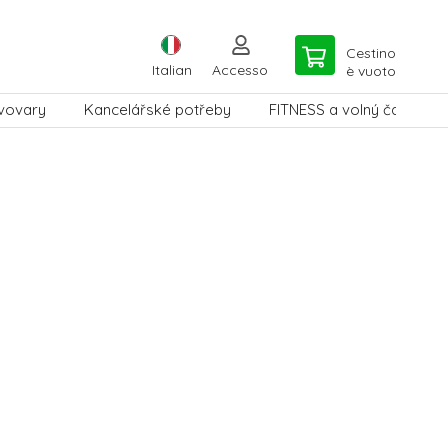
Cestino
Italian
Accesso
è vuoto
vovary
Kancelářské potřeby
FITNESS a volný čas