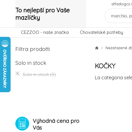
alfadogcz
To nejlepší pro Vaše
mazlíčky
CEZZOO - naše značka
Chovatelské potřeby
Filtra prodotti
Nezařazené zb
Solo in stock
KOČKY
Solo in stock
(0)
La categoria sel
Výhodná cena pro
Vás