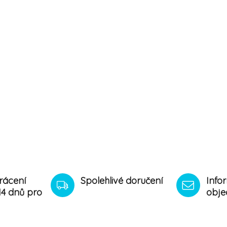
rácení
Spolehlivé doručení
Info
14 dnů pro
obje