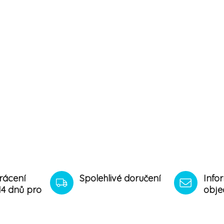
rácení
Spolehlivé doručení
Info
14 dnů pro
obje