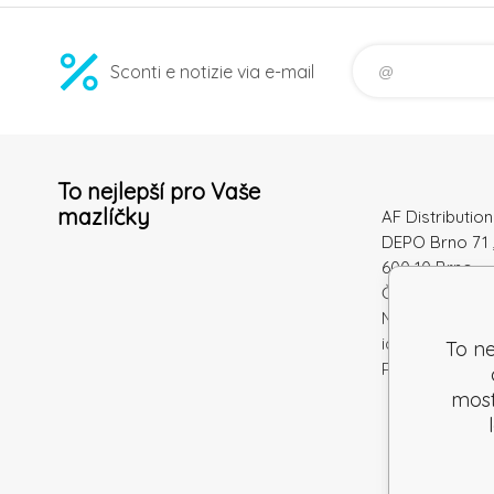
Sconti e notizie via e-mail
To nejlepší pro Vaše
mazlíčky
AF Distribution 
DEPO Brno 71 
600 10 Brno
Česká republi
Numero di
identificazion
To ne
Partita IVA: S
mostr