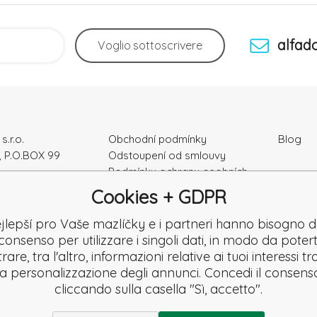
alfad
Voglio
sottoscrivere
s.r.o.
Obchodní podmínky
Blog
, P.O.BOX 99
Odstoupení od smlouvy
Podmínky ochrany osobních
ka
údajú
Cookies + GDPR
Kontakty
e: 52010180
Záruka a Reklamace
jlepší pro Vaše mazlíčky e i partneri hanno bisogno d
K2120864328
Reklamační formulář
consenso per utilizzare i singoli dati, in modo da potert
Denuncia
are, tra l'altro, informazioni relative ai tuoi interessi t
Revisione
la personalizzazione degli annunci. Concedi il consens
cliccando sulla casella "Sì, accetto".