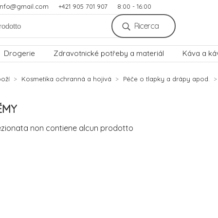
.info@gmail.com
+421 905 701 907
8:00 - 16:00
Ricerca
Drogerie
Zdravotnické potřeby a materiál
Káva a ká
oží
Kosmetika ochranná a hojivá
Péče o tlapky a drápy apod.
ÉMY
ezionata non contiene alcun prodotto