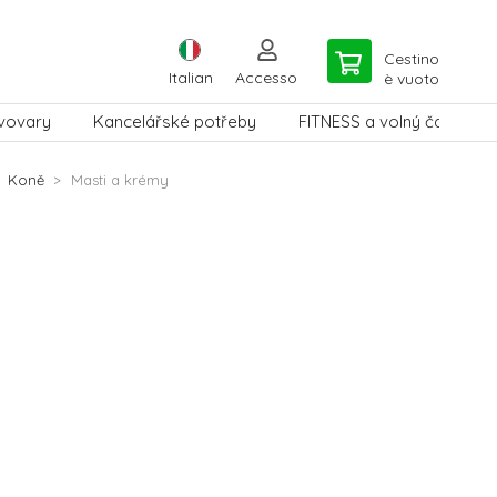
Cestino
Italian
Accesso
è vuoto
vovary
Kancelářské potřeby
FITNESS a volný čas
Koně
Masti a krémy