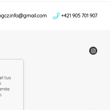
ogcz.info@gmail.com
+421 905 701 907
el tuo
i
ramite
o