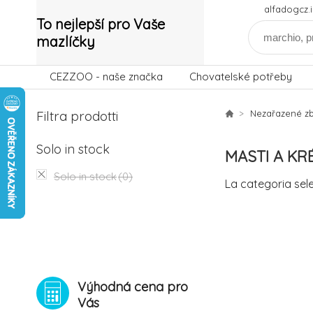
alfadogcz
To nejlepší pro Vaše
mazlíčky
CEZZOO - naše značka
Chovatelské potřeby
Filtra prodotti
Nezařazené zb
Solo in stock
MASTI A KR
Solo in stock
(0)
La categoria sel
Výhodná cena pro
Vás